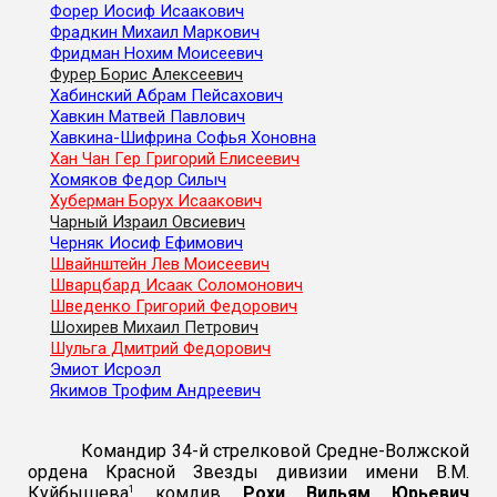
Форер Иосиф Исаакович
Фрадкин Михаил Маркович
Фридман Нохим Моисеевич
Фурер Борис Алексеевич
Хабинский Абрам Пейсахович
Хавкин Матвей Павлович
Хавкина-Шифрина Софья Хоновна
Хан Чан Гер Григорий Елисеевич
Хомяков Федор Силыч
Хуберман Борух Исаакович
Чарный Израил Овсиевич
Черняк Иосиф Ефимович
Швайнштейн Лев Моисеевич
Шварцбард Исаак Соломонович
Шведенко Григорий Федорович
Шохирев Михаил Петрович
Шульга Дмитрий Федорович
Эмиот Исроэл
Якимов Трофим Андреевич
Командир 34-й стрелковой Средне-Волжской
ордена Красной Звезды дивизии имени В.М.
1
Куйбышева
комдив
Рохи Вильям Юрьевич