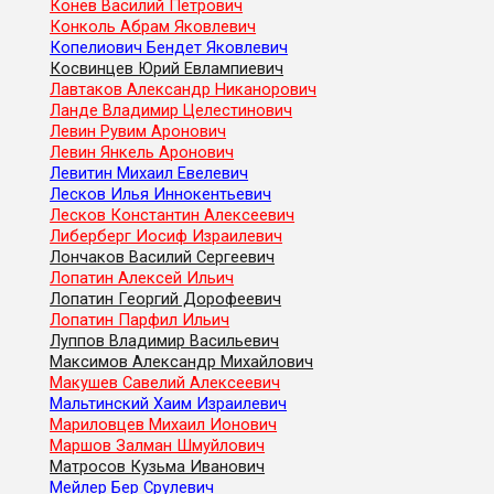
Конев Василий Петрович
Конколь Абрам Яковлевич
Копелиович Бендет Яковлевич
Косвинцев Юрий Евлампиевич
Лавтаков Александр Никанорович
Ланде Владимир Целестинович
Левин Рувим Аронович
Левин Янкель Аронович
Левитин Михаил Евелевич
Лесков Илья Иннокентьевич
Лесков Константин Алексеевич
Либерберг Иосиф Израилевич
Лончаков Василий Сергеевич
Лопатин Алексей Ильич
Лопатин Георгий Дорофеевич
Лопатин Парфил Ильич
Луппов Владимир Васильевич
Максимов Александр Михайлович
Макушев Савелий Алексеевич
Мальтинский Хаим Израилевич
Мариловцев Михаил Ионович
Маршов Залман Шмуйлович
Матросов Кузьма Иванович
Мейлер Бер Срулевич