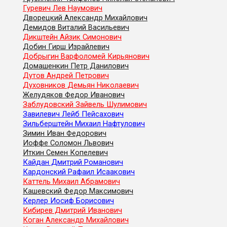
Гуревич Лев Наумович
Дворецкий Александр Михайлович
Демидов Виталий Васильевич
Дикштейн Айзик Симонович
Добин Гирш Израйлевич
Добрыгин Варфоломей Кирьянович
Домашенкин Петр Данилович
Дутов Андрей Петрович
Духовников Демьян Николаевич
Желудяков Федор Иванович
Заблудовский Зайвель Шулимович
Завилевич Лейб Пейсахович
Зильберштейн Михаил Нафтулович
Зимин Иван Федорович
Иоффе Соломон Львович
Иткин Семен Копелевич
Кайдан Дмитрий Романович
Кардонский Рафаил Исаакович
Каттель Михаил Абрамович
Кашевский Федор Максимович
Керлер Иосиф Борисович
Кибирев Дмитрий Иванович
Коган Александр Михайлович