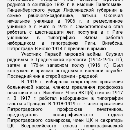
родился в сентябре 1892 г. в имении Пальтемаль
Гинценбергского уезда Лифляндской губернии в
семье рабочего-садовника, латыш. Окончил
начальное училище в 1906 г. и ремесленное
училище в г. Риге в 1912 г. Самостоятельно стал
работать с шестнадцати лет, поступив в г. Риге
учеником в типографию. Затем работал
наборщиком в типографиях Риги, Витебска,
Петрограда. В июле 1914 г. призван в армию.
Участник Первой мировой войны.
Служил
рядовым в Гродненской крепости (1914-1915 гг.),
затем в 176-м запасном полку (1916 г.). Был
контужен и признан негодным к военной службе.
Последний чин в старой армии - рядовой.
В 1916 г. избирался секретарем правления
больничной кассы, членом правления профсоюза
печатников в г. Витебске. Член ВКП(б) с июля 1917
г. В 1917 г. работал наборщиком в типографии
газеты «Правда». В 1918-1919 гг. - член правления
Петроградского профсоюза печатников,
председатель полиграфического отдела
Петроградского совнархоза, член ЦК и секретарь
ЦК Всероссийского союза полиграфической