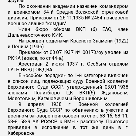
Фрунзе.
По окончании академии назначен командиром
и военкомом 34-й Средне-Волжской стрелковой
дивизии. Приказом от 26.11.1935 № 2484 присвоено
военное звание "комдив".
Член бюро обкома ВКП (б) ЕАО, член
Дальневосточного КИК.
Награжден орденами Красного Знамени (1922)
и Ленина (1936).
Приказом от 03.07.1937 № 00173/оу уволен из
РККА (вовсе, по ст.44-в).
Арестован 2 июля 1937 г. Особым отделом
ГУГБ НКВД ОКДВА.
В «особом порядке» по 1-й категории включен
в список лиц, подлежащих суду Военной коллегии
Верховного Суда СССР, утвержденный 03.01.1938
членами Политбюро ЦК ВКП(б) Ждановым,
Молотовым, Кагановичем и Ворошиловым.
9 апреля 1938 г. Военной коллегией
Верховного Суда СССР по обвинению в участии в
военном заговоре приговорен по ст.ст. 58-1б, 58-11,
58-8, 58-9 УК РСФСР к ВМН - расстрелу. Приговор
приведен в исполнение в тот же день в г.
Хабаровске.