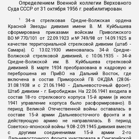
Определением Военной коллегии
Верховного
Суда СССР от 31 октября 1956 г. реабилитирован.
1
34-я стрелковая Средне-Волжская ордена
Красной Звезды дивизия имени В. М. Куйбышева
сформирована приказами войскам Приволжского
ВО№770/101 от 22.09.1923 и№749/98 от 14.09.1925 в
качестве территориальной стрелковой дивизии (штаб -
Самара). С 13.02.1930 именовалась 34-й Средне-
Волжской стрелковой дивизией, с 10.06.1935 - 34-й
Средне-Волжской им. В. Куйбышева стрелковой
дивизией. В марте 1934 преобразована в кадровую и
переброшена из ПриВО на Дальний Восток, где
включена в состав Приморской ГВ ОКДВА (28.06-
31.08.1938 и с 21.06.1940 - Дальневосточный фронт).
Штаб дивизии - г. Биробиджан. На 22.06.1941 входила в
состав 18-го стрелкового корпуса 15-й армии (в июле
1941 управление корпуса было расформировано). В
период Великой Отечественной войны оставалась в
составе 15-й армии Дальневосточного фронта и в
действующую армию не направлялась. В период
Советско-японской войны 9.08-2.09.1945 дивизия вместе
с другими соединениями 15-й армии 2-го
Дальневосточного фронта участвовала в Сунгарийской