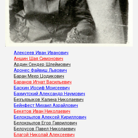
Алексеев Иван Иванович
Аншин Шая Симонович
Ардин Сендер Шлеймович
Аронес Файвиш Львович
Баран Меер Цодикович
Баранов Игнат Васильевич
Баскин Иосиф Моисеевич
Бахмутский Александр Наумович
Безъязыков Калина Николаевич
Бейнфест Михаил Азрайлович
Бекетов Иван Николаевич
Белокрылов Алексей Кириллович
Белокрылов Егор Гаврилович
Белоусов Павел Николаевич
Благой Николай Алексеевич