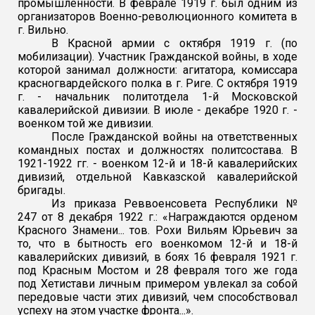
промышленности. В феврале 1919 г. был одним из
организаторов Военно-революционного комитета в
г. Вильно.
В Красной армии с октября 1919 г. (по
мобилизации). Участник Гражданской войны, в ходе
которой занимал должности: агитатора, комиссара
красногвардейского полка в г. Риге. С октября 1919
г. - начальник политотдела 1-й Московской
кавалерийской дивизии. В июле - декабре 1920 г. -
военком той же дивизии.
После Гражданской войны на ответственных
командных постах и должностях политсостава. В
1921-1922 гг. - военком 12-й и 18-й кавалерийских
дивизий, отдельной Кавказской кавалерийской
бригады.
Из приказа Реввоенсовета Республики №
247 от 8 декабря 1922 г.: «Награждаются орденом
Красного Знамени... тов. Рохи Вильям Юрьевич за
то, что в бытность его военкомом 12-й и 18-й
кавалерийских дивизий, в боях 16 февраля 1921 г.
под Красным Мостом и 28 февраля того же года
под Хетистави личным примером увлекал за собой
передовые части этих дивизий, чем способствовал
успеху на этом участке фронта...».