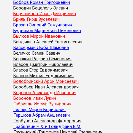
Бобров Роман Григорьевич
Бородин Бецалель Элевич
Борчанинов Иван Дмитриевич
Бриль Гирш Зуселевич
Брохин Зиновий Самуилович
Будников Мартемьян Пименович
Былков Мирон Иванович
Вандышев Алексей Евстигнеевич
Вассерман Люба Шамовна
Величко Семен Саввич
Вершкин Рафаил Семенович
Власов Дмитрий Николаевич
Власов Егор Евдокимович
Власов Михаил Евдокимович
Волобринский Арон Моисеевич
Воробьев Иван Александрович
Воронов Александр Иванович
Воронов Иван Лукич
Габриэль Иосиф Вульфович
Геллер Мирон Борисович
Гершков Абрам Аншелевич
Горбунов Александр Федорович
Грабштейн Н.Х. и Гольдфайн В.М.
Грузинский-Трифонов Николай Степанович