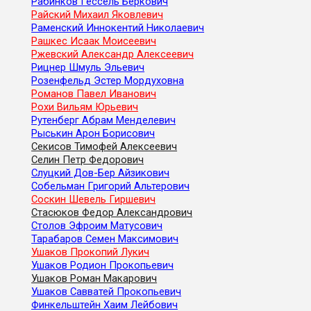
Рабинков Гессель Беркович
Райский Михаил Яковлевич
Раменский Иннокентий Николаевич
Рашкес Исаак Моисеевич
Ржевский Александр Алексеевич
Рицнер Шмуль Эльевич
Розенфельд Эстер Мордуховна
Романов Павел Иванович
Рохи Вильям Юрьевич
Рутенберг Абрам Менделевич
Рыськин Арон Борисович
Секисов Тимофей Алексеевич
Селин Петр Федорович
Слуцкий Дов-Бер Айзикович
Собельман Григорий Альтерович
Соскин Шевель Гиршевич
Стасюков Федор Александрович
Столов Эфроим Матусович
Тарабаров Семен Максимович
Ушаков Прокопий Лукич
Ушаков Родион Прокопьевич
Ушаков Роман Макарович
Ушаков Савватей Прокопьевич
Финкельштейн Хаим Лейбович