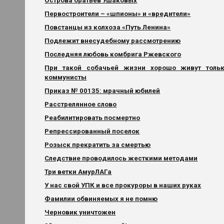
Острова братьев Ушаковых
Первостроители – «шпионы» и «вредители»
Повстанцы из колхоза «Путь Ленина»
Подлежит внесудебному рассмотрению
Последняя любовь комбрига Ржевского
При такой собачьей жизни хорошо живут толь
коммунисты
Приказ № 00135: мрачный юбилей
Расстрелянное слово
Реабилитировать посмертно
Репрессированный поселок
Розыск прекратить за смертью
Следствие проводилось жесткими методами
Три ветки АмурЛАГа
У нас свой УПК и все прокуроры в наших руках
Фамилии обвиняемых я не помню
Черновик уничтожен