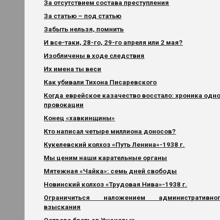
За отсутствием состава преступления
За статью – под статью
Забыть нельзя, помнить
И все-таки, 28-го, 29-го апреля или 2 мая?
Изобличены в ходе следствия
Их имена ты веси
Как убивали Тихона Писаревского
Когда еврейское казачество восстало: хроника одн
провокации
Конец «хавкинщины»
Кто написал четыре миллиона доносов?
Кукелевский колхоз «Путь Ленина»-1938 г.
Мы ценим наши карательные органы
Мятежная «Чайка»: семь дней свободы
Новинский колхоз «Трудовая Нива»-1938 г.
Ограничиться наложением административно
взыскания