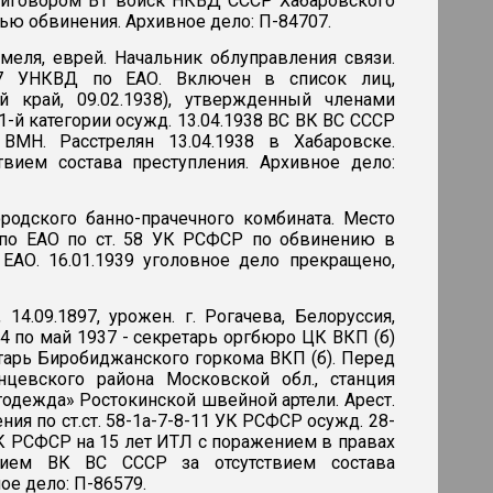
приговором ВТ войск НКВД СССР Хабаровского
ью обвинения. Архивное дело: П-84707.
Гомеля, еврей. Начальник облуправления связи.
937 УНКВД по ЕАО. Включен в список лиц,
край, 09.02.1938), утвержденный членами
-й категории осужд. 13.04.1938 ВС ВК ВС СССР
 ВМН. Расстрелян 13.04.1938 в Хабаровске.
твием состава преступления. Архивное дело:
ородского банно-прачечного комбината. Место
Д по ЕАО по ст. 58 УК РСФСР по обвинению в
ЕАО. 16.01.1939 уголовное дело прекращено,
, 14.09.1897, урожен. г. Рогачева, Белоруссия,
4 по май 1937 - секретарь оргбюро ЦК ВКП (б)
етарь Биробиджанского горкома ВКП (б). Перед
цевского района Московской обл., станция
дежда» Ростокинской швейной артели. Арест.
ия по ст.ст. 58-1а-7-8-11 УК РСФСР осужд. 28-
УК РСФСР на 15 лет ИТЛ с поражением в правах
ением ВК ВС СССР за отсутствием состава
ое дело: П-86579.