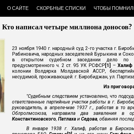
О САЙТЕ
СКОРБНЫЕ СПИСКИ
ЧТОБЫ ПОМНИЛ
ip to main content
Skip to navigat
Кто написал четыре миллиона доносов?
3 ноября 1940 г. народный суд 2-го участка г. Би
2
Рабиновича, народных заседателей Бурыкина и Соко
в открытом судебном заседании дело по о
предусмотренного ч. 2 ст. 95 УК РСФСР
[1]
–
Халиф
колонии Волдярка Молдавской АССР, беспартийн
несудимой, проживающей: г. Биробиджан, ул. Партиза
Из приговор
"Судебным следствием установлено, что подсуд
ответственные партийные участки работы в г. Бироб
руководитель, в апреле-мае 1937 г., работая в то 
Облролмсоюза, направила два заявления в 
Константиновского
,
Патлаха
и
Седова
, обвиняя после
В январе 1938 г. Халиф, работая в Бирском