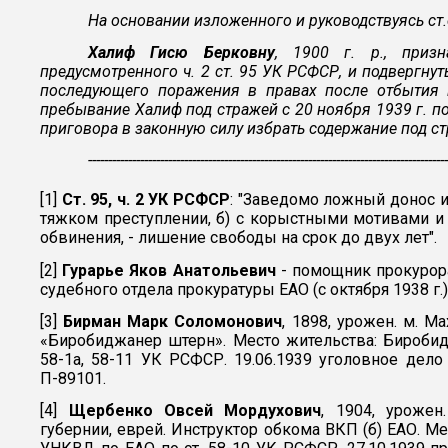
На основании изложенного и руководствуясь ст.
Халиф Гисю Берковну
, 1900 г. р., приз
предусмотренного ч. 2 ст. 95 УК РСФСР, и подвергнут
последующего поражения в правах после отбытия н
пребывание Халиф под стражей с 20 ноября 1939 г. по
приговора в законную силу избрать содержание под стр
-----------------------------------------------------------------------------------------
[1]
Ст. 95, ч. 2 УК РСФСР
: "Заведомо ложный донос и
тяжком преступлении, б) с корыстными мотивами и
обвинения, - лишение свободы на срок до двух лет".
[2]
Гурарье Яков Анатольевич
- помощник прокурора 
судебного отдела прокуратуры ЕАО (с октября 1938 г.)
[3]
Бирман Марк Соломонович
, 1898, урожен. м. М
«Биробиджанер штерн». Место жительства: Биробидж
58-1а, 58-11 УК РСФСР. 19.06.1939 уголовное дело
П-89101.
[4]
Щербенко Овсей Мордухович
, 1904, уроже
губернии, еврей. Инструктор обкома ВКП (б) ЕАО. Ме