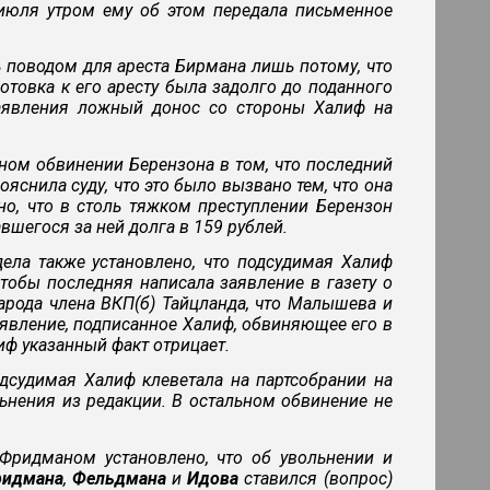
 июля утром ему об этом передала письменное
ь поводом для ареста Бирмана лишь потому, что
отовка к его аресту была задолго до поданного
аявления ложный донос со стороны Халиф на
ом обвинении Берензона в том, что последний
яснила суду, что это было вызвано тем, что она
но, что в столь тяжком преступлении Берензон
авшегося за ней долга в 159 рублей.
ела также установлено, что подсудимая Халиф
тобы последняя написала заявление в газету о
арода члена ВКП(б) Тайцланда, что Малышева и
аявление, подписанное Халиф, обвиняющее его в
иф указанный факт отрицает.
дсудимая Халиф клеветала на партсобрании на
ьнения из редакции. В остальном обвинение не
Фридманом установлено, что об увольнении и
идмана
,
Фельдмана
и
Идова
ставился (вопрос)