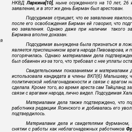
НКВД
Ларкина[10]
, ныне осужденного на 10 лет, 26
заявление, и в этот же день Бирман был арестован.
Подсудимая отрицает, что ее заявление явилос
после его освобождения Бирман ей говорил, что подг
ею заявления. Однако даже при наличии такого з
Бирмана вполне доказан.
ко
Подсудимая вынуждена была признаться в ложн
является приспешником врага народа Пивоварова, и по
погорячилась. Однако материалами дела подтвержде
был обвинен из-за того, что требовал с нее уплаты ост
Свидетельскими показаниями и материалами д
использовала кандидата в члены ВКП(б) Малышеву, ч
политической неблагонадежности и связи с врагом н
сделала. Кроме того, во время ареста сам Тайцланд з
связи с врагами народа, лично видел. Подсудимая Хал
Материалами дела также подтверждено, что по
работника редакции Ясинского и добивалась его увол
подтвердилось.
Материалами дела и свидетелями Фурманом, 
снятии с работы как неблагонадежных работников
Фр