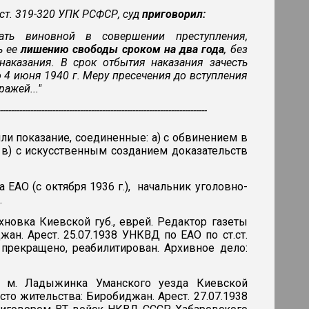
ст. 319-320 УПК РСФСР, суд
приговорил:
нать виновной в совершении преступления,
ь ее
лишению свободы сроком на два года
, без
аказания. В срок отбытия наказания зачесть
 4 июня 1940 г. Меру пресечения до вступления
ажей..."
----------------------------------------------------------------------------
ли показание, соединенные: а) с обвинением в
 в) с искусственным созданием доказательств
ЕАО (с октября 1936 г.), начальник уголовно-
.
ахновка Киевской губ., еврей. Редактор газеты
ан. Арест. 25.07.1938 УНКВД по ЕАО по ст.ст.
 прекращено, реабилитирован. Архивное дело:
н. м. Ладыжинка Уманского уезда Киевской
сто жительства: Биробиджан. Арест. 27.07.1938