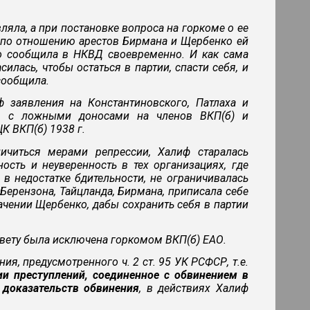
яла, а при постановке вопроса на горкоме о ее
и по отношению арестов Бирмана и Щербенко ей
ко сообщила в НКВД своевременно. И как сама
илась, чтобы остаться в партии, спасти себя, и
сообщила.
 заявления на Константиновского, Патлаха и
ия с ложными доносами на членов ВКП(б) и
К ВКП(б) 1938 г.
ичиться мерами репрессии, Халиф старалась
ость и неуверенность в тех организациях, где
в недостатке бдительности, не ограничивалась
ерензона, Тайцланда, Бирмана, приписала себе
чении Щербенко, дабы сохранить себя в партии
левету была исключена горкомом ВКП(б) ЕАО.
, предусмотренного ч. 2 ст. 95 УК РСФСР, т.е.
и преступлений, соединенное с обвинением в
 доказательств обвинения
, в действиях Халиф