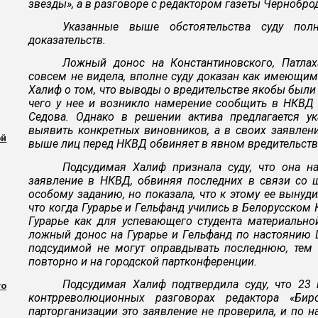
звезды», а в разговоре с редактором газеты Чернобр
Указанные выше обстоятельства суду пол
доказательств.
Ложный донос на Константиновского, Патлах
совсем не видела, вполне суду доказан как имеющим
Халиф о том, что выводы о вредительстве якобы были
чего у нее и возникло намерение сообщить в НКВД 
Седова. Однако в решении актива предлагается у
выявить конкретных виновников, а в своих заявлен
ой
выше лиц перед НКВД обвиняет в явном вредительств
Подсудимая Халиф признала суду, что она на
заявление в НКВД, обвиняя последних в связи со
особому заданию, но показала, что к этому ее выну
что когда Гурарье и Гельфанд учились в Белорусском
Гурарье как для успевающего студента материально
ложный донос на Гурарье и Гельфанд по настоянию
подсудимой не могут оправдывать последнюю, тем 
повторно и на городской партконференции.
Подсудимая Халиф подтвердила суду, что 23 
го
контрреволюционных разговорах редактора «Би
парторганизации это заявление не проверила, и по 