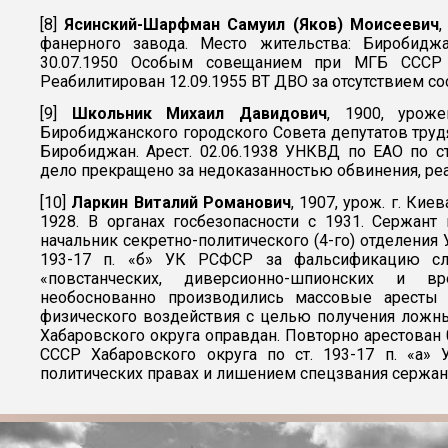
[8]
Ясинский-Шарфман Самуил (Яков) Моисеевич
,
фанерного завода. Место жительства: Биробиджа
30.07.1950 Особым совещанием при МГБ СССР
Реабилитирован 12.09.1955 ВТ ДВО за отсутствием со
[9]
Школьник Михаил Давидович
, 1900, уроже
Биробиджанского городского Совета депутатов труд
Биробиджан. Арест. 02.06.1938 УНКВД по ЕАО по ст
дело прекращено за недоказанностью обвинения, реа
[10]
Ларкин Виталий Романович
, 1907, урож. г. Кие
1928. В органах госбезопасности с 1931. Сержант г
начальник секретно-политического (4-го) отделения 
193-17 п. «б» УК РСФСР за фальсификацию сл
«повстанческих, диверсионно-шпионских и вр
необоснованно производились массовые аресты
физического воздействия с целью получения ложны
Хабаровского округа оправдан. Повторно арестован 
СССР Хабаровского округа по ст. 193-17 п. «а
политических правах и лишением спецзвания сержант