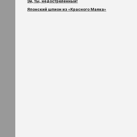
Эй, ты, недостреленный!
Японский шпион из «Красного Маяка»