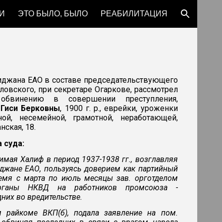
И
ЭТО БЫЛО, БЫЛО
РЕАБИЛИТАЦИЯ
ion
робиджана ЕАО в составе председательствующего
ловского, при секретаре Огаркове, рассмотрел
бвинению в совершении преступления,
 Гиси Берковны
, 1900 г. р., еврейки, уроженки
ой, несемейной, грамотной, неработающей,
нская, 18.
а суда:
имая Халиф в период 1937-1938 гг., возглавляя
иджане ЕАО, пользуясь доверием как партийный
время с марта по июль месяцы зав. орготделом
органы НКВД на работников промсоюза -
дних во вредительстве.
 райкоме ВКП(б), подала заявление на пом.