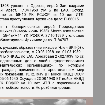
 1898, урожен. г. Одессы, еврей. Зав. кадрами
н. Арест. 17.04.1950 УМГБ по ЕАО. Осужд.
 по ст. 58-10 УК РСФСР на 10 лет ИТЛ.
става преступления. Архивное дело: П-88015.
н. г. Екатеринослава, еврей. Председатель
ящихся (январь-июнь 1938). Место жительства:
. 58-1а-7-11 УК РСФСР. 27.10.1939 уголовное
билитирован. Архивное дело: П-84707.
ва, русский, образование низшее. Член ВКП(б) с
осбезопасности, с 20.03.1938 по 01.03.1939 -
УГБ УНКВД по ЕАО. Арестован 27.02.1939 по ст.
едственных дел о якобы существовавших
едительских организациях», по которым
 граждан, применение к арестованным мер
х показаний. 15.12.1939 ВТ войск НКВД СССР
05.06.1940. Осужден 23.08.1940 ВТ войск НКВД
» УК РСФСР на 10 лет ИТЛ с поражением в
а госбезопасности. Не реабилитирован.