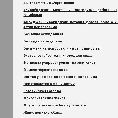
«Антисемит» из Ферганешки
«Биробиджан: мечты и трагедия»: работа н
ошибками
Амбиджан-Биробиджан: история фотоальбома о 2
летии переселения
Без вины осужденная
Без суда и следствия
Били меня на допросах, и я все подписывал
Благослови, Господи, инородцев сих...
В списках репрессированных значились
В числе первопроходцев
Вот так у нас хранится советская граница
Все упирается в машинистку
Головинская Голгофа
Донос: классика жанра
Других слов нельзя было услышать
Живу, помню, люблю…