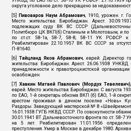
УНКВД по ЕАО по ст. 58-10 УК РСФСР. 27.10.1939 
округа уголовное дело прекращено за недоказанност
[5]
Пивоваров Наум Абрамович
, 1910, урожен. г. 
Место жительства: Биробиджан. Арест. 30.09.1
подлежащих суду ВК ВС СССР (Дальневосточный 
Политбюро ЦК ВКП(б) Сталиным и Молотовым, и по 1
по ст.ст. 58-1а, 58-7, 58-8, 58-11 УК РСФСР к
Реабилитирован 22.10.1957 ВК ВС СССР за отсутс
П-81640.
[6]
Тайцланд Яков Абрамович
, еврей. Директор г
жительства: Биробиджан. Арест. 26.06.1938 УНКВ
принадлежности к правотроцкистской организации 
освобожден.
[7]
Хавкин Матвей Павлович (Мордух Тевелевич)
еврей. Место жительства: Биробиджан. С августа 193
по ЕАО, 1-й секретарь обкома ВКП (б) ЕАО, 1-й секр
арестом проживал в дачном поселке «Новь» Кун
Раздоры. Заведующий мастерской № 8 «Швейремонто
16.01.1938 ГУГБ НКВД СССР. По совокупности обвинен
30.01.1941 ВТ Дальневосточного фронта по ст. 58-7 
на 5 лет. Реабилитирован 11.01.1956 определ
преступления. Умер в Москве в декабре 1980. Архивн