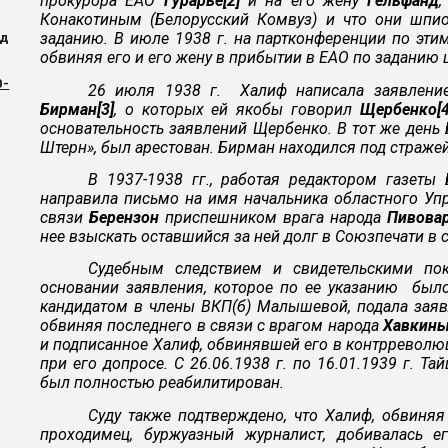
прокурора ЕАО
Гурарье[2]
и на его жену
Гельфанд
,
Конакотиным (Белорусский Комвуз) и что они шп
заданию. В июле 1938 г. на партконференции по эти
ад
обвиняя его и его жену в прибытии в ЕАО по заданию
0-
26 июля 1938 г. Халиф написала заявлени
Бирман[3]
, о которых ей якобы говорил
Щербенко[4
основательность заявлений Щербенко. В тот же ден
Штерн», был арестован. Бирман находился под стражей
В 1937-1938 гг., работая редактором газеты
направила письмо на имя начальника областного Уп
связи
Берензон
приспешником врага народа
Пивовар
нее взыскать оставшийся за ней долг в Союзпечати в 
Судебным следствием и свидетельскими пок
основании заявления, которое по ее указанию был
кандидатом в члены ВКП(б) Малышевой, подала зая
обвиняя последнего в связи с врагом народа
Хавкины
и подписанное Халиф, обвинявшей его в контрреволю
при его допросе. С 26.06.1938 г. по 16.01.1939 г. Т
был полностью реабилитирован.
Суду также подтверждено, что Халиф, обвиня
проходимец, буржуазный журналист, добивалась е