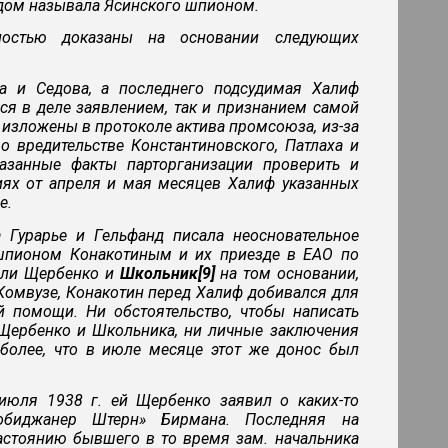
одом называла Ясинского шпионом.
ностью доказаны на основании следующих
а и Седова, а последнего подсудимая Халиф
ся в деле заявлением, так и признанием самой
 изложены в протоколе актива промсоюза, из-за
о вредительстве Константиновского, Патлаха и
казанные факты парторганизации проверить и
иях от апреля и мая месяцев Халиф указанных
е.
 Гурарье и Гельфанд писала неосновательное
 шпионом Конакотиным и их приезде в ЕАО по
дили Щербенко и
Школьник[9]
на том основании,
 Комвузе, Конакотин перед Халиф добивался для
й помощи. Ни обстоятельство, чтобы написать
 Щербенко и Школьника, ни личные заключения
более, что в июле месяце этот же донос был
июля 1938 г. ей Щербенко заявил о каких-то
робиджанер Штерн» Бирмана. Последняя на
настоянию бывшего в то время зам. начальника