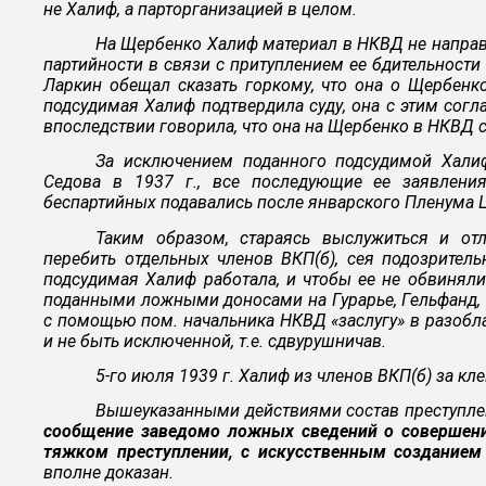
не Халиф, а парторганизацией в целом.
На Щербенко Халиф материал в НКВД не направл
партийности в связи с притуплением ее бдительност
Ларкин обещал сказать горкому, что она о Щербен
подсудимая Халиф подтвердила суду, она с этим соглас
впоследствии говорила, что она на Щербенко в НКВД 
За исключением поданного подсудимой Халиф
Седова в 1937 г., все последующие ее заявлен
беспартийных подавались после январского Пленума Ц
Таким образом, стараясь выслужиться и отл
перебить отдельных членов ВКП(б), сея подозрительн
подсудимая Халиф работала, и чтобы ее не обвиняли 
поданными ложными доносами на Гурарье, Гельфанд, Б
с помощью пом. начальника НКВД «заслугу» в разобла
и не быть исключенной, т.е. сдвурушничав.
5-го июля 1939 г. Халиф из членов ВКП(б) за к
Вышеуказанными действиями состав преступления
сообщение заведомо ложных сведений о совершени
тяжком преступлении, с искусственным созданием
вполне доказан.