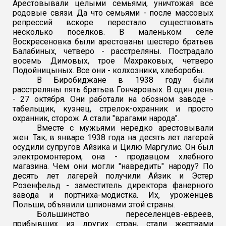
Арестовывали целыми семьями, уничтожая все
родовые связи. Да что семьями - после массовых
репрессий вскоре перестало существовать
несколько поселков. В маленьком селе
Воскресеновка были арестованы шестеро братьев
Балабиных, четверо - расстреляны. Пострадало
восемь Димовых, трое Махраковых, четверо
Подойницыных. Все они - колхозники, хлеборобы.
В Биробиджане в 1938 году были
расстреляны пять братьев Гончаровых. В один день
- 27 октября. Они работали на обозном заводе -
табельщик, кузнец, стрелок-охранник и просто
охранник, сторож. А стали "врагами народа".
Вместе с мужьями нередко арестовывали
жен. Так, в январе 1938 года на десять лет лагерей
осудили супругов Айзика и Цилю Маргулис. Он был
электромонтером, она - продавцом хлебного
магазина. Чем они могли "навредить" народу? По
десять лет лагерей получили Айзик и Эстер
Розенфельд - заместитель директора фанерного
завода и портниха-модистка. Их, уроженцев
Польши, объявили шпионами этой страны.
Большинство переселенцев-евреев,
прибывших из других стран, стали жертвами