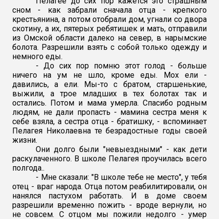
Пелагее до сих пор кажется это страшным
сном - как забрали сначала отца - крепкого
крестьянина, а потом отобрали дом, угнали со двора
скотину, а их, пятерых ребятишек и мать, отправили
из Омской области далеко на север, в нарымские
болота. Разрешили взять с собой только одежду и
немного еды.
- До сих пор помню этот голод - больше
ничего на ум не шло, кроме еды. Мох ели -
давились, а ели. Мы-то с братом, старшенькие,
выжили, а трое младших в тех болотах так и
остались. Потом и мама умерла. Спасибо родным
людям, не дали пропасть - мамина сестра меня к
себе взяла, а сестра отца - братишку, - вспоминает
Пелагея Николаевна те безрадостные годы своей
жизни.
Они долго были "невыездными" - как дети
раскулаченного. В школе Пелагея проучилась всего
полгода..
- Мне сказали: "В школе тебе не место", у тебя
отец - враг народа. Отца потом реабилитировали, он
нанялся пастухом работать. И в доме своем
разрешили временно пожить - вроде вернули, но
не совсем. С отцом мы пожили недолго - умер