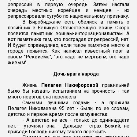
репрессий в первую очередь. Затем настала
очередь местных корейцев и немцев - их
репрессировали сугубо по национальному признаку.
В Биробиджане есть обелиск в память о
погибших в Великую Отечественную войну. Скоро
появится памятник воинам-интернационалистам. А
вот памятника тем, кто пострадал от репрессий, нет.
И будет справедливо, если такое памятное место в
городе появится. Как написал известный поэт в
своем "Реквиеме", "это надо не мертвым, это надо
живым".
Дочь врага народа
Жизнь
Пелагеи Никифоровой
правильней
было бы назвать испытанием на прочность - так
много невзгод она перенесла
Самыми лучшими годами - а прожила
Пелагея Николаевна 95 лет - были, по ее словам,
детство и первое время после замужества.
- А детство не все - только до одиннадцати
лет, - уточняет она. - Дальше - страх Божий, не
приведи Господь никому такого пережить.