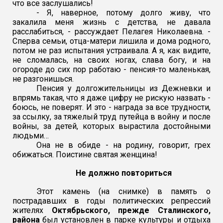
что все заслушались!
- Я, наверное, потому долго живу, что
закалила меня жизнь с детства, не давала
расслабиться, - рассуждает Пелагея Николаевна. -
Сперва семьи, отца-матери лишила и дома родного,
потом не раз испытания устраивала. А я, как видите,
не сломалась, на своих ногах, слава богу, и на
огороде до сих пор работаю - пенсия-то маленькая,
не разгонишься.
Пенсия у долгожительницы из Дежневки и
впрямь такая, что я даже цифру не рискую назвать -
боюсь, не поверят. И это - награда за все трудности,
за ссылку, за тяжелый труд путейца в войну и после
войны, за детей, которых вырастила достойными
людьми…
Она не в обиде - на родину, говорит, грех
обижаться. Поистине святая женщина!
Не должно повториться
Этот камень (на снимке) в память о
пострадавших в годы политических репрессий
жителях
Октябрьского, прежде Сталинского,
района
был установлен в парке культуры и отдыха