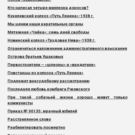
Кто написал четыре миллиона доносов?
Кукелевский колхоз «Путь Ленина»-1938 г.
Мы ценим наши карательные органы
Мятежная «Чайка»: семь дней свободы
Новинский колхоз «Трудовая Нива»-1938 г.
Ограничиться наложением административного взыскания
Острова братьев Ушаковых
Первостроители – «шпионы» и «вредители»
Повстанцы из колхоза «Путь Ленина»
Подлежит внесудебному рассмотрению
Последняя любовь комбрига Ржевского
При такой собачьей жизни хорошо живут только
коммунисты
Приказ № 00135: мрачный юбилей
Расстрелянное слово
Реабилитировать посмертно