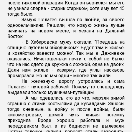
после тяжелой операции. Когда он вернулся, мы его
не узнали сперва - старик стариком, хотя ему лет 45
тогда было.
Замуж Пелагея вышла по любви, за своего
односельчанина. Решили, что новую жизнь лучше
начинать на новом месте, и уехали на Дальний
Восток.
- В Хабаровске мужу сказали: "Поедешь на
станцию путевым обходчиком? Будет там и жилье,
и хозяйство завести можно". Так мы в Дежневке
оказались. Ничегошеньки почти с собой не было,
что на нас одето да кружка с ложкой, одна на двоих.
Дали нам жилье - казарму, где углы насквозь
промерзали. Но не мы одни - многие так жили.
На железную дорогу устроилась и сама
Пелагея - путевой рабочей. Почему-то спецодежду
выдавали только мужчинам-путейцам.
- А мы одевались кто во что, мерзли зимой
страшно с этими костылями да кувалдами. Заносы
тогда снежные, в войну и после войны, были
километровые, домой чуть живая потемну
приходила. Вроде хорошо работала и муж
передовиком был, а из бедности не вылезали.
Потом телочку купили, поросят стали разводить,