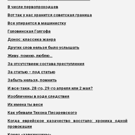
В числе первопроходцев
Вот так у нас хранится советская граница
Все упирается в машинистку
Головинская Голгофа
Донос: классика жанра
Других слов нельзя было услышать
Живу, помню, люблю…
За отсутствием состава преступления
За статью – под статью
Забыть нельзя, помнить
И все-таки, 28-го, 29-го апреля или 2 мая?
Изобличены в ходе следствия
Их имена ты веси
Как убивали Тихона Писаревского
Когда еврейское казачество восстало: хроника одной
провокации
Конец «хавкинщины»