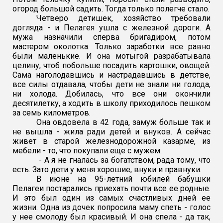
огород большой садить. Тогда только полегче стало.
Четверо детишек, хозяйство требовали
догляда - и Пелагея ушла с железной дороги. А
мужа назначили сперва бригадиром, потом
мастером околотка. Только заработки все равно
были маленькие. И она мотыгой разрабатывала
целину, чтоб побольше посадить картошки, овощей.
Сама наголодавшись и настрадавшись в детстве,
все силы отдавала, чтобы дети не знали ни голода,
ни холода. Добилась, что все они окончили
десятилетку, а ходить в школу приходилось пешком
за семь километров.
Она овдовела в 42 года, замуж больше так и
не вышла - жила ради детей и внуков. А сейчас
живет в старой железнодорожной казарме, из
мебели - то, что покупали еще с мужем.
- А я не гналась за богатством, рада тому, что
есть. Зато дети у меня хорошие, внуки и правнуки.
В июне на 95-летний юбилей бабушки
Пелагеи постарались приехать почти все ее родные.
И это был один из самых счастливых дней ее
жизни. Одна из дочек попросила маму спеть - голос
у нее смолоду был красивый. И она спела - да так,