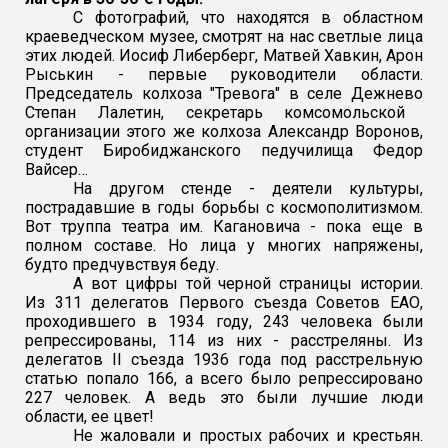
С фотографий, что находятся в областном
краеведческом музее, смотрят на нас светлые лица
этих людей. Иосиф Либерберг, Матвей Хавкин, Арон
Рыськин - первые руководители области.
Председатель колхоза "Тревога" в селе
Дежнево
Степан Лалетин, секретарь комсомольской
организации этого же колхоза Александр Воронов,
студент Биробиджанского педучилища Федор
Вайсер…
На другом стенде - деятели культуры,
пострадавшие в годы борьбы с космополитизмом.
Вот труппа театра им. Кагановича - пока еще в
полном составе. Но лица у многих напряжены,
будто предчувствуя беду.
А вот цифры той черной страницы истории.
Из 311 делегатов Первого съезда Советов ЕАО,
проходившего в 1934 году, 243 человека были
репрессированы, 114 из них - расстреляны. Из
делегатов II съезда 1936 года под расстрельную
статью попало 166, а всего было репрессировано
227 человек. А ведь это были лучшие люди
области, ее цвет!
Не жаловали и простых рабочих и крестьян.