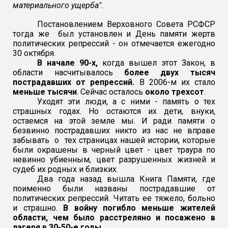
материального ущерба".
Постановлением Верховного Совета РСФСР
тогда же был установлен и День памяти жертв
политических репрессий - он отмечается ежегодно
30 октября.
В начале 90-х,
когда вышел этот Закон, в
области насчитывалось
более двух тысяч
пострадавших от репрессий.
В 2006-м их стало
меньше тысячи
. Сейчас осталось
около трехсот
.
Уходят эти люди, а с ними - память о тех
страшных годах. Но остаются их дети, внуки,
остаемся на этой земле мы. И ради памяти о
безвинно пострадавших никто из нас не вправе
забывать о тех страницах нашей истории, которые
были окрашены в черный цвет - цвет траура по
невинно убиенным, цвет разрушенных жизней и
судеб их родных и близких.
Два года назад вышла Книга Памяти, где
поименно были названы пострадавшие от
политических репрессий. Читать ее тяжело, больно
и страшно.
В войну погибло меньше жителей
области, чем было расстреляно и посажено в
лагеря в 30-50-е годы.