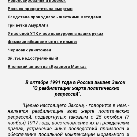
Репрессированный поселок
Розыск прекратить за смертью
Следствие проводилось жесткими методами
Три ветки АмурЛАГа
У нас свой УПК и все прокуроры в наших руках
Фамилии обвиняемых я не помню
Черновик уничтожен
Эй, ты, недостреленный!
Японский шпион из «Красного Маяка»
В октябре 1991 года в России вышел Закон
"О реабилитации жертв политических
репрессий".
"Целью настоящего Закона, - говорится в нем, -
является реабилитация всех жертв политических
репрессий, подвергнутых таковым с 25 октября (7
ноября) 1917 года, восстановление их в гражданских
правах, устранение иных последствий произвола и
обеспечение посильной компенсации морального и