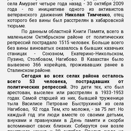
села
Амурзет
четыре года назад - 30 октября 2009
года - по инициативе одного из активистов
ветеранского движения
Николая Тимченко
, отец
которого без вины был расстрелян в хабаровской
тюрьме.
По данным областной Книги Памяти, всего в
маленьком Октябрьском районе от политических
репрессий пострадало 1515 человек. Больше всего
без вины виноватых оказалось в бывших казачьих
станицах - Союзном, Екатерино-Никольском,
Пузино, Столбовом, Нагибово. В Казахстан было
вывезено 366 корейцев, проживавших ранее в
Сталинском районе.
Сегодня во всех селах района осталось
всего 53 человека, пострадавших от
политических репрессий.
Это дети тех, кто был
арестован, выселен или расстрелян в 1933-1953
годах. Самой старшей из них, бывшей труженице
тыла Василисе Петровне Быструхиной из села
Нагибово, 92 года. Тем, кто моложе, - за 75 лет. Но
каждый год эти люди вместе со своими детьми,
внуками и правнуками в День памяти и скорби
вспоминают своих близких. Соберутся они возле