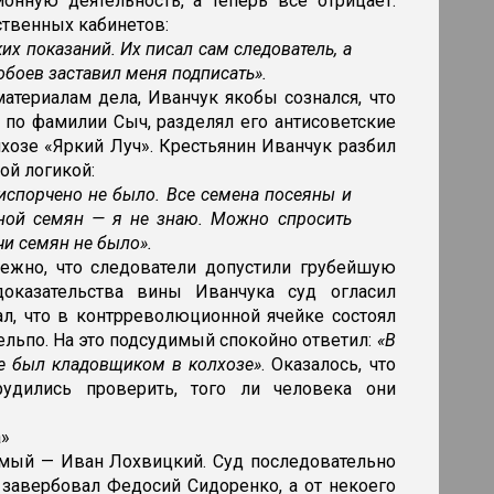
онную деятельность, а теперь все отрицает.
ственных кабинетов:
их показаний. Их писал сам следователь, а
обоев заставил меня подписать».
материалам дела, Иванчук якобы сознался, что
 по фамилии Сыч, разделял его антисоветские
хозе «Яркий Луч». Крестьянин Иванчук разбил
й логикой:
испорчено не было. Все семена посеяны и
мной семян — я не знаю. Можно спросить
чи семян не было».
ежно, что следователи допустили грубейшую
доказательства вины Иванчука суд огласил
л, что в контрреволюционной ячейке состоял
ельпо. На это подсудимый спокойно ответил:
«В
же был кладовщиком в колхозе»
. Оказалось, что
рудились проверить, того ли человека они
а»
имый — Иван Лохвицкий. Суд последовательно
 завербовал Федосий Сидоренко, а от некоего