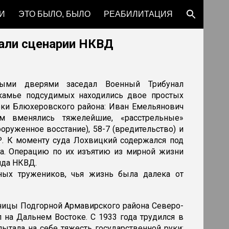
И
ЭТО БЫЛО, БЫЛО
РЕАБИЛИТАЦИЯ
ion
мали сценарии НКВД
ыми дверями заседал Военный Трибунал
скамье подсудимых находились двое простых
урки Блюхеровского района: Иван Емельянович
 вменялись тяжелейшие, «расстрельные»
ооруженное восстание), 58-7 (вредительство) и
Р. К моменту суда Лохвицкий содержался под
ода. Операцию по их изъятию из мирной жизни
яда НКВД.
ых тружеников, чья жизнь была далека от
ницы Подгорной Армавирского района Северо-
л на Дальнем Востоке. С 1933 года трудился в
пытала на себе тяжесть государственной руки: