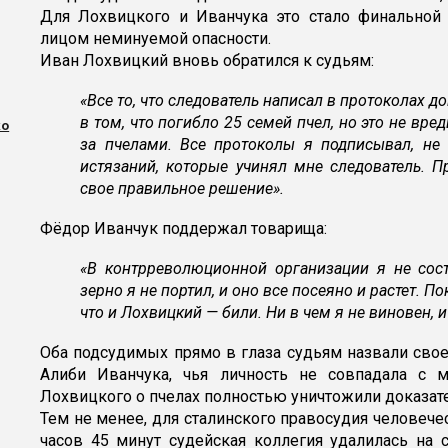
Для Лохвицкого и Иванчука это стало финальной
лицом неминуемой опасности.
Иван Лохвицкий вновь обратился к судьям:
«Все то, что следователь написал в протоколах 
в том, что погибло 25 семей пчел, но это не вре
ко
за пчелами. Все протоколы я подписывал, не 
истязаний, которые учинял мне следователь. 
свое правильное решение».
Фёдор Иванчук поддержал товарища:
«В контрреволюционной организации я не сост
зерно я не портил, и оно все посеяно и растет. 
что и Лохвицкий — били. Ни в чем я не виновен, и
Оба подсудимых прямо в глаза судьям назвали сво
Алиби Иванчука, чья личность не совпадала с м
Лохвицкого о пчелах полностью уничтожили доказат
Тем не менее, для сталинского правосудия человечес
часов 45 минут судейская коллегия удалилась на