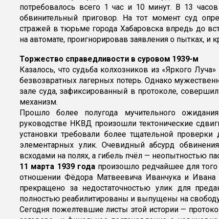
потребовалось всего 1 час и 10 минут. В 13 часо
обвинительный приговор. На тот момент суд опр
стражей в тюрьме города Хабаровска впредь до вст
на автомате, проигнорировав заявления о пытках, и 
Торжество справедливости в суровом 1939-м
Казалось, что судьба колхозников из «Яркого Луча
безвозвратных лагерных потерь. Однако мужественн
зале суда, зафиксированный в протоколе, соверши
механизм.
Прошло более полугода мучительного ожидани
руководстве НКВД произошли тектонические сдвиг
установки требовали более тщательной проверки д
элементарных улик. Очевидный абсурд обвинения
всходами на полях, а гибель пчёл — неопытностью па
11 марта 1939 года
произошло редчайшее для того 
отношении Фёдора Матвеевича Иванчука и Ивана
прекращено за недостаточностью улик для преда
полностью реабилитированы и выпущены на свободу
Сегодня пожелтевшие листы этой истории — проток