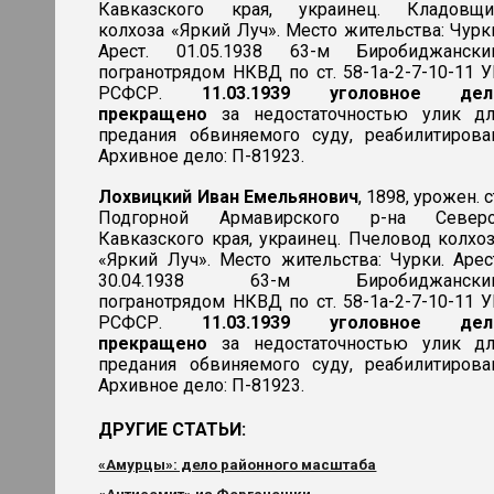
Кавказского края, украинец. Кладовщи
колхоза «Яркий Луч». Место жительства: Чурк
Арест. 01.05.1938 63-м Биробиджански
погранотрядом НКВД по ст. 58-1а-2-7-10-11 
РСФСР.
11.03.1939 уголовное дел
прекращено
за недостаточностью улик дл
предания обвиняемого суду, реабилитирова
Архивное дело: П-81923.
Лохвицкий Иван Емельянович
, 1898, урожен. с
Подгорной Армавирского р-на Северо
Кавказского края, украинец. Пчеловод колхо
«Яркий Луч». Место жительства: Чурки. Арес
30.04.1938 63-м Биробиджански
погранотрядом НКВД по ст. 58-1а-2-7-10-11 
РСФСР.
11.03.1939 уголовное дел
прекращено
за недостаточностью улик дл
предания обвиняемого суду, реабилитирова
Архивное дело: П-81923.
ДРУГИЕ СТАТЬИ:
«Амурцы»: дело районного масштаба