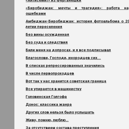
«Антисемит» из Ферганешки
«Биробиджан: мечты и трагедия»: работа н
ошибками
Амбиджан-Биробиджан: история фотоальбома о 2
летии переселения
Без вины осужденная
Без суда и следствия
Били меня на допросах, и я все подписывал
Благослови, Господи, инородцев сих...
В списках репрессированных значились
В числе первопроходцев
Вот так у нас хранится советская граница
Все упирается в машинистку
Головинская Голгофа
Донос: классика жанра
Других слов нельзя было услышать
Живу, помню, люблю…
За отсутствием состава преступления