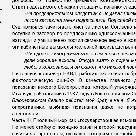
допросах тот полностью признавал контрреволюци
Ответ подсудимого обнажил страшную изнанку след
ад
«На предварительном следствии я не давал никак
потом заставлял меня подписывать. Под силой п
0-
Суд принялся зачитывать лист за листом. Согласно 
вступил в заговор по предложению односельчанина
взгляды и умышленно портил семенное зерно в кол
эти кабинетные вымыслы железной производственно
«Ни одного килограмма мною семенного зерна 
дали хорошие всходы. Откуда взято о порче 
любого колхозника, и он скажет, что никакой пор
Пыточный конвейер НКВД работал настолько небр
фактологическую ошибку. В качестве главного 
показания некоего Белокрылова, который утвержда
Иванчук, работавший в 1937 году в Блюхеровском С
Блюхеровском Сельпо работал мой брат, а не я. Я 
оперативники, выбивая признания, даже не пот
арестовали.
Часть III. Пчелиный мор как «государственная измен
Не менее стойкую позицию занял и второй подсуд
зачитывал протоколы, согласно которым его якобы