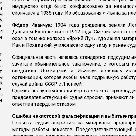
к
имущество отца было конфисковано за невыполн
и.
скончался в 1935 году. Из образования у Ивана за п
м
УК
Фёдор Иванчук:
1904 года рождения, земляк Лох
о
я
Дальнем Востоке жил с 1912 года. Сменил множество
н.
осел в том же колхозе «Яркий Луч», где занял мат
Как и Лохвицкий, учился всего одну зиму и ранее суд
т.
Официальная часть началась стандартно: подсудимым
-
зачитали обвинительное заключение, с которым и
за
следствия, Лохвицкий и Иванчук являлись акт
т.
м
организации, которая якобы вела подрывную работу
УК
случай войны СССР с Японией.
о
Однако послушный конвейер советского правосудия
я
председательствующий судья спросил, признают ли
н.
ответили твердым отказом.
Ошибки чекистской фальсификации и выбитые пр
Попытка судьи опереться на материалы предвари
методы работы чекистов. Председательствующий о