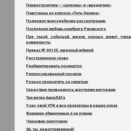
Первостроители – «шпионы» и «вредители»
Повстанцы из колхоза «Путь Ленина»
Подлежит внесудебному рассмотрению
Последняя любовь комбрига Ржевского
При такой собачьей жизни хорошо живут толь
коммунисты
Приказ № 00135: мрачный юбилей
Расстрелянное слово
Реабилитировать посмертно
Репрессированный поселок
Розыск прекратить за смертью
Следствие проводилось жесткими методами
Три ветки АмурЛАГа
У нас свой УПК и все прокуроры в наших руках
Фамилии обвиняемых я не помню
Черновик уничтожен
Эй, ты, недостреленный!