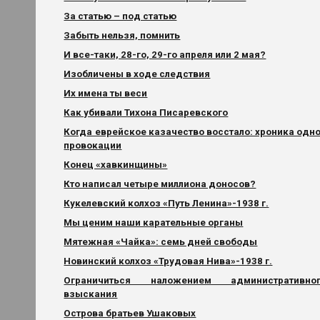
За статью – под статью
Забыть нельзя, помнить
И все-таки, 28-го, 29-го апреля или 2 мая?
Изобличены в ходе следствия
Их имена ты веси
Как убивали Тихона Писаревского
Когда еврейское казачество восстало: хроника одн
провокации
Конец «хавкинщины»
Кто написал четыре миллиона доносов?
Кукелевский колхоз «Путь Ленина»-1938 г.
Мы ценим наши карательные органы
Мятежная «Чайка»: семь дней свободы
Новинский колхоз «Трудовая Нива»-1938 г.
Ограничиться наложением административно
взыскания
Острова братьев Ушаковых