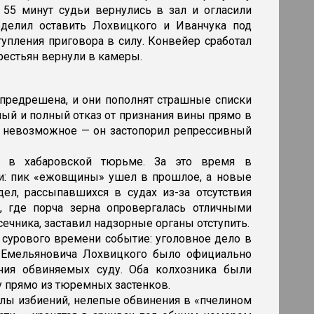
в 55 минут судьи вернулись в зал и огласили
еделил оставить Лохвицкого и Иванчука под
упления приговора в силу. Конвейер сработал
крестьян вернули в камеры.
» предрешена, и они пополнят страшные списки
ый и полный отказ от признания вины прямо в
л невозможное — он застопорил репрессивный
я в хабаровской тюрьме. За это время в
и: пик «ежовщины» ушел в прошлое, а новые
ел, рассыпавшихся в судах из-за отсутствия
, где порча зерна опровергалась отличными
сечника, заставил надзорные органы отступить.
сурового времени событие: уголовное дело в
 Емельяновича Лохвицкого было официально
ния обвиняемых суду. Оба колхозника были
 прямо из тюремных застенков.
олы избиений, нелепые обвинения в «пчелином