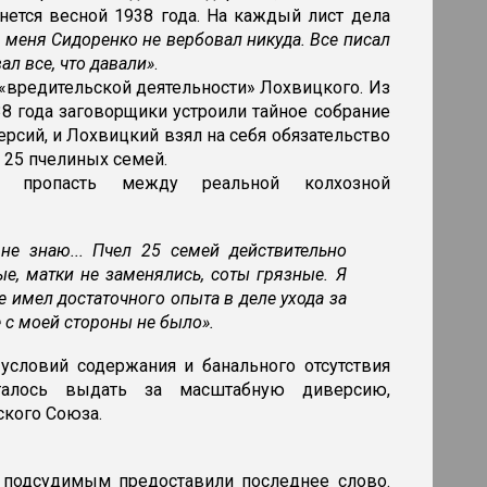
нется весной 1938 года. На каждый лист дела
 меня Сидоренко не вербовал никуда. Все писал
ал все, что давали»
.
 «вредительской деятельности» Лохвицкого. Из
38 года заговорщики устроили тайное собрание
рсий, и Лохвицкий взял на себя обязательство
 25 пчелиных семей.
ал пропасть между реальной колхозной
не знаю... Пчел 25 семей действительно
ые, матки не заменялись, соты грязные. Я
не имел достаточного опыта в деле ухода за
 с моей стороны не было».
условий содержания и банального отсутствия
талось выдать за масштабную диверсию,
ского Союза.
 подсудимым предоставили последнее слово.