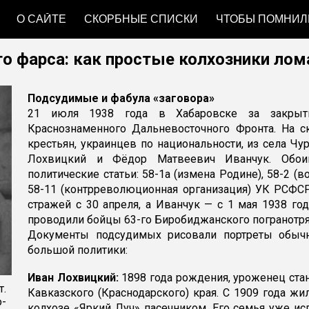
О САЙТЕ
СКОРБНЫЕ СПИСКИ
ЧТОБЫ ПОМНИЛ
ip to main content
Skip to navigat
о фарса: как простые колхозники ло
Подсудимые и фабула «заговора»
21 июля 1938 года в Хабаровске за закрыт
Краснознаменного Дальневосточного Фронта. На 
крестьян, украинцев по национальности, из села Ч
Лохвицкий и Фёдор Матвеевич Иванчук. Обоим
политические статьи: 58-1а (измена Родине), 58-2 (в
58-11 (контрреволюционная организация) УК РСФС
стражей с 30 апреля, а Иванчук — с 1 мая 1938 г
проводили бойцы 63-го Биробиджанского погранотр
Документы подсудимых рисовали портреты обычн
большой политики:
Иван Лохвицкий:
1898 года рождения, уроженец ста
т.
Кавказского (Краснодарского) края. С 1909 года жи
-
колхозе «Яркий Луч» пасечником. Его семья уже ис