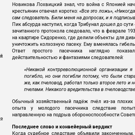
Новикова Лохвицкий знал, что война с Японией нач
крестьянин отвечал коротко:
«Все это ложь»
,
«Никогда
сам следователь. Били меня на допросах, и я подписыв
Пик абсурда наступил, когда Трибунал дошел до сути
зачитанного протокола следовало, что в феврале 19
на квартире Сидоренко, где делили объекты для диве
уничтожить колхозную пасеку. Ему вменялась гибель
Ответ простого пасечника наглядно показ
ой
действительностью и фантазиями следователей:
«Никакой контрреволюционной организации я 
погибло, но они погибли потому, что были стар
же, как пчеловод, работал только второе лето и 
пчелами. Никакого вредительства в пчеловодстве
Обычный хозяйственный падёж пчёл из-за плохих 
опыта у молодого пасечника следствие попы
направленную на подрыв обороноспособности Совет
го
Последнее слово и конвейерный вердикт
Когда судебное следствие объявили законченным,