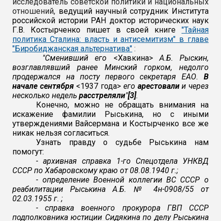
исследователь советской политики и национальных
отношений,
ведущий научный сотрудник Института
российской истории РАН доктор исторических наук
Г.В. Костырченко пишет в своей книге
"
Тайная
политика Сталина: власть и антисемитизм" в главе
"Биробиджанская альтернатива"
:
"Сменивший его
<Хавкина>
А.Б. Рыскин,
возглавлявший ранее Минский горком, недолго
продержался на посту первого секретаря ЕАО.
В
начале сентября
<1937 года>
его
арестовали
и через
несколько недель
расстреляли
"
[3]
.
Конечно, можно не обращать внимания на
искажение фамилии Рыськина, но с иными
утверждениями Вайсермана и Костырченко все же
никак нельзя согласиться.
Узнать правду о судьбе Рыськина нам
помогут:
- архивная справка 1-го Спецотдела УНКВД
СССР по Хабаровскому краю от 08.08.1940 г.;
- определение Военной коллегии ВС СССР о
реабилитации Рыськина А.Б. № 4н-0908/55 от
02.03.1955 г. ;
- справка военного прокурора ГВП СССР
подполковника юстиции Сидякина по делу Рыськина