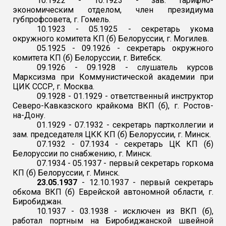
10.1922 - 10.1923 - зав. тарифно-
экономическим отделом, член президиума
губпрофсовета, г. Гомель.
10.1923 - 05.1925 - секретарь укома
окружного комитета КП (б) Белоруссии, г. Могилев.
05.1925 - 09.1926 - секретарь окружного
комитета КП (б) Белоруссии, г. Витебск.
09.1926 - 09.1928 - слушатель курсов
Марксизма при Коммунистической академии при
ЦИК СССР, г. Москва.
09.1928 - 01.1929 - ответственный инструктор
Северо-Кавказского крайкома ВКП (б), г. Ростов-
на-Дону.
01.1929 - 07.1932 - секретарь партколлегии и
зам. председателя ЦКК КП (б) Белоруссии, г. Минск.
07.1932 - 07.1934 - секретарь ЦК КП (б)
Белоруссии по снабжению, г. Минск.
07.1934 - 05.1937 - первый секретарь горкома
КП (б) Белоруссии, г. Минск.
23.05.1937
- 12.10.1937 - первый секретарь
обкома ВКП (б) Еврейской автономной области, г.
Биробиджан.
10.1937 - 03.1938 - исключен из ВКП (б),
работал портным на Биробиджанской швейной