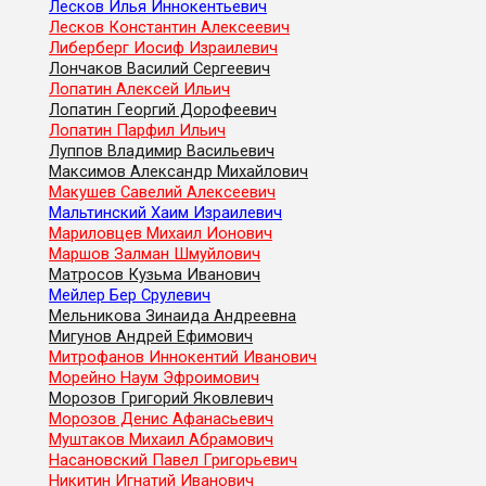
Лесков Илья Иннокентьевич
Лесков Константин Алексеевич
Либерберг Иосиф Израилевич
Лончаков Василий Сергеевич
Лопатин Алексей Ильич
Лопатин Георгий Дорофеевич
Лопатин Парфил Ильич
Луппов Владимир Васильевич
Максимов Александр Михайлович
Макушев Савелий Алексеевич
Мальтинский Хаим Израилевич
Мариловцев Михаил Ионович
Маршов Залман Шмуйлович
Матросов Кузьма Иванович
Мейлер Бер Срулевич
Мельникова Зинаида Андреевна
Мигунов Андрей Ефимович
Митрофанов Иннокентий Иванович
Морейно Наум Эфроимович
Морозов Григорий Яковлевич
Морозов Денис Афанасьевич
Муштаков Михаил Абрамович
Насановский Павел Григорьевич
Никитин Игнатий Иванович