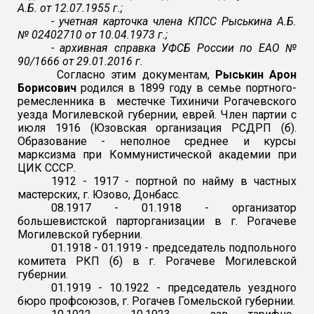
А.Б. от 12.07.1955 г.;
- учетная карточка члена КПСС Рыськина А.Б.
№ 02402710 от 10.04.1973 г.;
- архивная справка УФСБ России по ЕАО №
90/1666 от 29.01.2016 г.
Согласно этим документам,
Рыськин Арон
Борисович
родился в 1899 году в семье портного-
ремесленника в местечке Тихиничи Рогачевского
уезда Могилевской губернии, еврей. Член партии с
июля 1916 (Юзовская организация РСДРП (б).
Образование - неполное среднее и курсы
марксизма при Коммунистической академии при
ЦИК СССР.
1912 - 1917 - портной по найму в частных
мастерских, г. Юзово, Донбасс.
08.1917 - 01.1918 - организатор
большевистской парторганизации в г. Рогачеве
Могилевской губернии.
01.1918 - 01.1919 - председатель подпольного
комитета РКП (б) в г. Рогачеве Могилевской
губернии.
01.1919 - 10.1922 - председатель уездного
бюро профсоюзов, г. Рогачев Гомельской губернии.