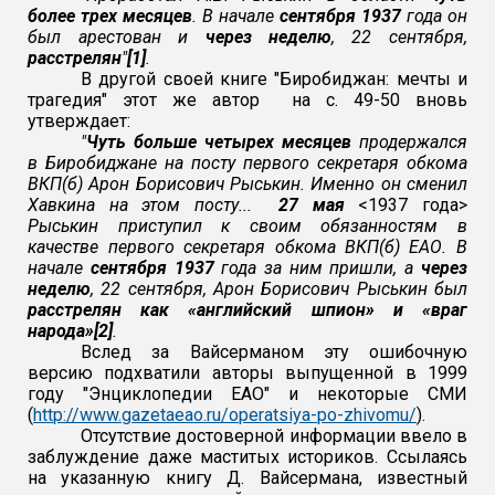
более трех месяцев
. В начале
сентября 1937
года он
был арестован и
через неделю
, 22 сентября,
расстрелян
"
[1]
.
В другой своей книге "Биробиджан: мечты и
трагедия" этот
же автор на с. 49-50 вновь
утверждает:
"
Чуть больше четырех месяцев
продержался
в Биробиджане на посту первого секретаря обкома
ВКП(б) Арон Борисович Рыськин. Именно он сменил
Хавкина на этом посту...
27 мая
<1937 года>
Рыськин приступил к своим обязанностям в
качестве первого секретаря обкома ВКП(б) ЕАО. В
начале
сентября 1937
года за ним пришли, а
через
неделю
, 22 сентября, Арон Борисович Рыськин был
расстрелян как «английский шпион» и «враг
народа»[2]
.
Вслед за Вайсерманом эту ошибочную
версию подхватили авторы выпущенной в 1999
году "Энциклопедии ЕАО" и некоторые СМИ
(
http://www.gazetaeao.ru/operatsiya-po-zhivomu/
).
Отсутствие достоверной информации ввело в
заблуждение даже маститых историков. Ссылаясь
на указанную книгу Д. Вайсермана, известный