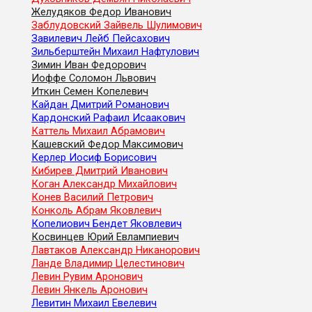
Желудяков Федор Иванович
Заблудовский Зайвель Шулимович
Завилевич Лейб Пейсахович
Зильберштейн Михаил Нафтулович
Зимин Иван Федорович
Иоффе Соломон Львович
Иткин Семен Копелевич
Кайдан Дмитрий Романович
Кардонский Рафаил Исаакович
Каттель Михаил Абрамович
Кашевский Федор Максимович
Керлер Иосиф Борисович
Кибирев Дмитрий Иванович
Коган Александр Михайлович
Конев Василий Петрович
Конколь Абрам Яковлевич
Копелиович Бендет Яковлевич
Косвинцев Юрий Евлампиевич
Лавтаков Александр Никанорович
Ланде Владимир Целестинович
Левин Рувим Аронович
Левин Янкель Аронович
Левитин Михаил Евелевич