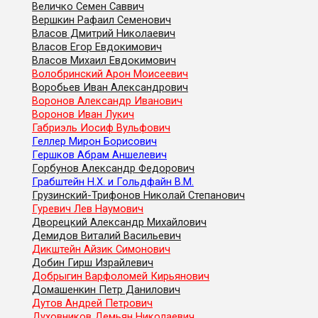
Величко Семен Саввич
Вершкин Рафаил Семенович
Власов Дмитрий Николаевич
Власов Егор Евдокимович
Власов Михаил Евдокимович
Волобринский Арон Моисеевич
Воробьев Иван Александрович
Воронов Александр Иванович
Воронов Иван Лукич
Габриэль Иосиф Вульфович
Геллер Мирон Борисович
Гершков Абрам Аншелевич
Горбунов Александр Федорович
Грабштейн Н.Х. и Гольдфайн В.М.
Грузинский-Трифонов Николай Степанович
Гуревич Лев Наумович
Дворецкий Александр Михайлович
Демидов Виталий Васильевич
Дикштейн Айзик Симонович
Добин Гирш Израйлевич
Добрыгин Варфоломей Кирьянович
Домашенкин Петр Данилович
Дутов Андрей Петрович
Духовников Демьян Николаевич