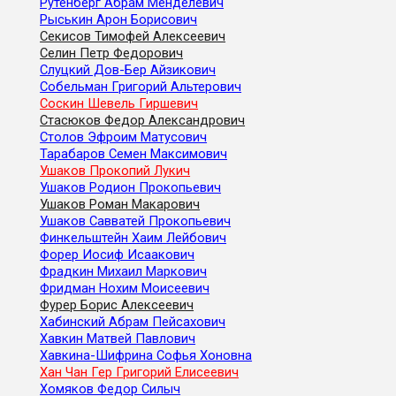
Рутенберг Абрам Менделевич
Рыськин Арон Борисович
Секисов Тимофей Алексеевич
Селин Петр Федорович
Слуцкий Дов-Бер Айзикович
Собельман Григорий Альтерович
Соскин Шевель Гиршевич
Стасюков Федор Александрович
Столов Эфроим Матусович
Тарабаров Семен Максимович
Ушаков Прокопий Лукич
Ушаков Родион Прокопьевич
Ушаков Роман Макарович
Ушаков Савватей Прокопьевич
Финкельштейн Хаим Лейбович
Форер Иосиф Исаакович
Фрадкин Михаил Маркович
Фридман Нохим Моисеевич
Фурер Борис Алексеевич
Хабинский Абрам Пейсахович
Хавкин Матвей Павлович
Хавкина-Шифрина Софья Хоновна
Хан Чан Гер Григорий Елисеевич
Хомяков Федор Силыч