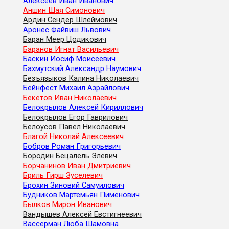
Алексеев Иван Иванович
Аншин Шая Симонович
Ардин Сендер Шлеймович
Аронес Файвиш Львович
Баран Меер Цодикович
Баранов Игнат Васильевич
Баскин Иосиф Моисеевич
Бахмутский Александр Наумович
Безъязыков Калина Николаевич
Бейнфест Михаил Азрайлович
Бекетов Иван Николаевич
Белокрылов Алексей Кириллович
Белокрылов Егор Гаврилович
Белоусов Павел Николаевич
Благой Николай Алексеевич
Бобров Роман Григорьевич
Бородин Бецалель Элевич
Борчанинов Иван Дмитриевич
Бриль Гирш Зуселевич
Брохин Зиновий Самуилович
Будников Мартемьян Пименович
Былков Мирон Иванович
Вандышев Алексей Евстигнеевич
Вассерман Люба Шамовна