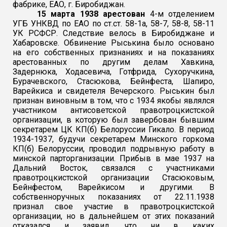
фабрике, ЕАО, г. Биробиджан.
15 марта 1938 арестован
4-м отделением
УГБ УНКВД по ЕАО по ст.ст. 58-1а, 58-7, 58-8, 58-11
УК РСФСР. Следствие велось в Биробиджане и
Хабаровске. Обвинение Рыськина было основано
на его собственных признаниях и на показаниях
арестованных по другим делам Хавкина,
Задернюка, Ходасевича, Готфрида, Сухоручкина,
Бурачевского, Стасюкова, Бейнфеста, Шапиро,
Варейкиса и свидетеля Вечерского. Рыськин был
признан виновным в том, что с 1934 якобы являлся
участником антисоветской правотроцкистской
организации, в которую был завербован бывшим
секретарем ЦК КП(б) Белоруссии Гикало. В период
1934-1937, будучи секретарем Минского горкома
КП(б) Белоруссии, проводил подрывную работу в
минской парторганизации. Прибыв в мае 1937 на
Дальний Восток, связался с участниками
правотроцкистской организации Стасюковым,
Бейнфестом, Варейкисом и другими. В
собственноручных показаниях от 22.11.1938
признал свое участие в правотроцкистской
организации, но в дальнейшем от этих показаний
отказался и заявил, что ни в каких