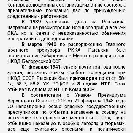
контрреволюционных организациях он не состоял, а
признательные показания дал по принуждению
следственных работников.
В 1939
уголовное дело на Рыськина
направили на рассмотрение Военного трибунала 2-й
ОКА, но в связи с недоказанностью обвинения
возвратили на доследование.
В марте 1940
по распоряжению Главного
военного прокурора РККА Рыськин был
этапирован из Хабаровска в Минск в распоряжение
НКВД Белорусской ССР.
01 февраля 1941,
спустя почти три года после
ареста,
постановлением Особого совещания при
НКВД СССР
Рыськин был
приговорен
по ст.ст. 58-
1а, 58-7, 58-8 УК РСФСР к
8 годам ИТЛ
. Срок
отбывал в одном из ИТЛ в Коми АССР.
В соответствии с
Указом Президиума
Верховного Совета СССР от 21 февраля 1948 года
«О направлении особо опасных государственных
преступников по отбытии наказания в ссылку на
поселение в отдалённые местности СССР», лица,
отбывшие наказание в особых лагерях и тюрьмах,
все еще считались опасными и политически