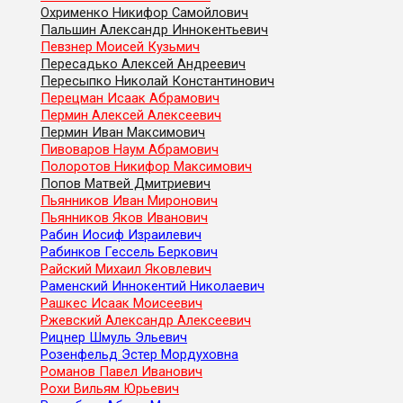
Охрименко Никифор Самойлович
Пальшин Александр Иннокентьевич
Певзнер Моисей Кузьмич
Пересадько Алексей Андреевич
Пересыпко Николай Константинович
Перецман Исаак Абрамович
Пермин Алексей Алексеевич
Пермин Иван Максимович
Пивоваров Наум Абрамович
Полоротов Никифор Максимович
Попов Матвей Дмитриевич
Пьянников Иван Миронович
Пьянников Яков Иванович
Рабин Иосиф Израилевич
Рабинков Гессель Беркович
Райский Михаил Яковлевич
Раменский Иннокентий Николаевич
Рашкес Исаак Моисеевич
Ржевский Александр Алексеевич
Рицнер Шмуль Эльевич
Розенфельд Эстер Мордуховна
Романов Павел Иванович
Рохи Вильям Юрьевич