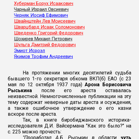
Хуберман Борух Исаакович
Чарный Израил Овсиевич
Черняк Иосиф Ефимович
Швайнштейн Лев Моисеевич
Шварцбард Исаак Соломонович
Шведенко Григорий Федорович
Шохирев Михаил Петрович
Шульга Дмитрий Федорович
Эмиот Исроэл
Якимов Трофим Андреевич
На протяжении многих десятилетий судьба
бывшего 1-го секретаря обкома ВКП(б) ЕАО (с 23
мая по 12 октября 1937 года)
Арона Борисовича
Рыськина
после его ареста оставалась
неизвестной. Немногочисленные публикации на эту
тему содержат неверные даты ареста и осуждения,
а также ошибочное утверждение о его казни
вскоре после ареста.
Так, в книге биробиджанского историка-
исследователя Д.И. Вайсермана "Как это было?" на
с. 225 можно прочесть:
"Проработал А.Б. Рыськин в области
чуть