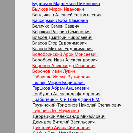
Будников Мартемьян Пименович
Былков Мирон Иванович
Вандышев Алексей Евстигнеевич
Вассерман Люба Шамовна
Величко Семен Саввич
Вершкин Рафаил Семенович
Власов Дмитрий Николаевич
Власов Егор Евдокимович
Власов Михаил Евдокимович
Волобринский Арон Моисеевич
Воробьев Иван Александрович
Воронов Александр Иванович
Воронов Иван Лукич
Габриэль Иосиф Вульфович
Геллер Мирон Борисович
Гершков Абрам Аншелевич
Горбунов Александр Федорович
Грабштейн Н.Х. и Гольдфайн В.М.
Грузинский-Трифонов Николай Степанович
Гуревич Лев Наумович
Дворецкий Александр Михайлович
Демидов Виталий Васильевич
Дикштейн Айзик Симонович