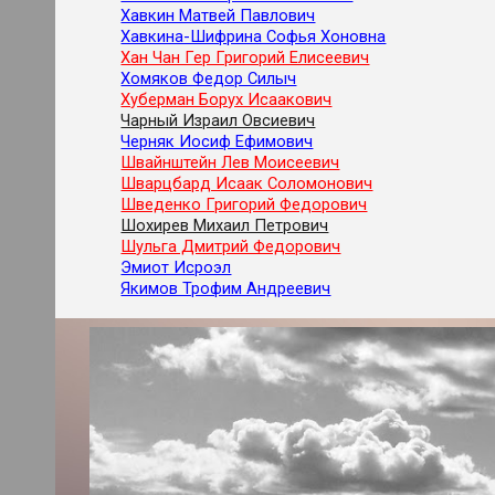
Хавкин Матвей Павлович
Хавкина-Шифрина Софья Хоновна
Хан Чан Гер Григорий Елисеевич
Хомяков Федор Силыч
Хуберман Борух Исаакович
Чарный Израил Овсиевич
Черняк Иосиф Ефимович
Швайнштейн Лев Моисеевич
Шварцбард Исаак Соломонович
Шведенко Григорий Федорович
Шохирев Михаил Петрович
Шульга Дмитрий Федорович
Эмиот Исроэл
Якимов Трофим Андреевич