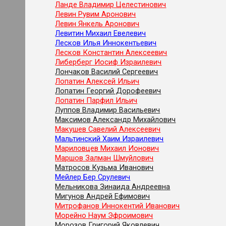
Ланде Владимир Целестинович
Левин Рувим Аронович
Левин Янкель Аронович
Левитин Михаил Евелевич
Лесков Илья Иннокентьевич
Лесков Константин Алексеевич
Либерберг Иосиф Израилевич
Лончаков Василий Сергеевич
Лопатин Алексей Ильич
Лопатин Георгий Дорофеевич
Лопатин Парфил Ильич
Луппов Владимир Васильевич
Максимов Александр Михайлович
Макушев Савелий Алексеевич
Мальтинский Хаим Израилевич
Мариловцев Михаил Ионович
Маршов Залман Шмуйлович
Матросов Кузьма Иванович
Мейлер Бер Срулевич
Мельникова Зинаида Андреевна
Мигунов Андрей Ефимович
Митрофанов Иннокентий Иванович
Морейно Наум Эфроимович
Морозов Григорий Яковлевич