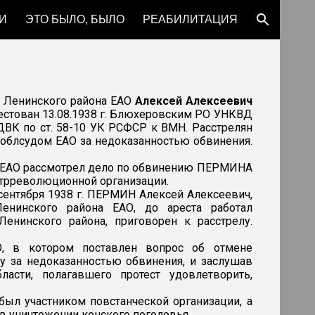
И
ЭТО БЫЛО, БЫЛО
РЕАБИЛИТАЦИЯ
ion
о Ленинского района ЕАО
Алексей Алексеевич
Арестован 13.08.1938 г. Блюхеровским РО УНКВД
ДВК по ст. 58-10 УК РСФСР к ВМН. Расстрелян
9 облсудом ЕАО за недоказанностью обвинения.
 ЕАО
рассмотрел дело по обвинению ПЕРМИНА
нтрреволюционной организации.
ентября 1938 г. ПЕРМИН Алексей Алексеевич,
енинского района ЕАО, до ареста работал
енинского района, приговорен к расстрелу.
О, в котором поставлен вопрос об отмене
у за недоказанностью обвинения, и заслушав
асти, полагавшего протест удовлетворить,
был участником повстанческой организации, а
 в уничтожении конского поголовья.