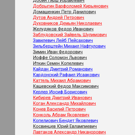
Добин Гирш Израйлевич
Добрыгин Варфоломей Кирьянович
Домашенкин Петр Данилович
Дутов Андрей Петрович
Духовников Демьян Николаевич
Желудяков Федор Иванович
Заблудовский Зайвель Шулимович
Завилевич Лейб Пейсахович
Зильберштейн Михаил Нафтулович
Зимин Иван Федорович
Иоффе Соломон Львович
Иткин Семен Копелевич
Кайдан Дмитрий Романович
Кардонский Рафаил Исаакович
Каттель Михаил Абрамович
Кашевский Федор Максимович
Керлер Иосиф Борисович
Кибирев Дмитрий Иванович
Коган Александр Михайлович
Конев Василий Петрович
Конколь Абрам Яковлевич
Копелиович Бендет Яковлевич
Косвинцев Юрий Евлампиевич
Лавтаков Александр Никанорович