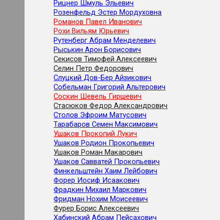
Рицнер Шмуль Эльевич
Розенфельд Эстер Мордуховна
Романов Павел Иванович
Рохи Вильям Юрьевич
Рутенберг Абрам Менделевич
Рыськин Арон Борисович
Секисов Тимофей Алексеевич
Селин Петр Федорович
Слуцкий Дов-Бер Айзикович
Собельман Григорий Альтерович
Соскин Шевель Гиршевич
Стасюков Федор Александрович
Столов Эфроим Матусович
Тарабаров Семен Максимович
Ушаков Прокопий Лукич
Ушаков Родион Прокопьевич
Ушаков Роман Макарович
Ушаков Савватей Прокопьевич
Финкельштейн Хаим Лейбович
Форер Иосиф Исаакович
Фрадкин Михаил Маркович
Фридман Нохим Моисеевич
Фурер Борис Алексеевич
Хабинский Абрам Пейсахович