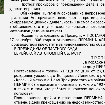
Протест прокурора о прекращении дела в 
удовлетворению.
Обвинение ПЕРМИНА основано на непроверен
признании. Это признание неконкретно, противореч
контрреволюционной деятельности. Не смог он расска
а обвинение его в уничтожении конского поголо
материалов дела не вытекает.
Исходя из изложенного, Президиум
ПОСТАНОВ
27 сентября 1938 года в отношении ПЕРМИНА АЛ
производством прекратить за недоказанностью обви
В ПРЕЗИДИУМ ОБЛАСТНОГО СУДА
ЕВРЕЙСКОЙ АВТОНОМНОЙ ОБЛАСТИ
П Р О Т 
/в порядке 
по делу ПЕР
Постановлением тройки УНКВД по ДВК от 27/IX
рождения, уроженец с. Венцелево Ленинского р-н
«Красный маяк» в с. Ново-Троицкое того же района
ПЕРМИН был признан виновным в том, что с 1937г
а также в том, что работая в колхозе конюхом
поголовья.
Постановление тройки в отношении ПЕРМИНА н
отмене, а дело прекращению за недоказанностью 