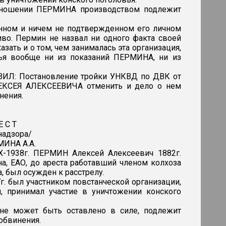
отношении ПЕРМИНА производством подлежит
ном и ничем не подтвержденном его личном
иво. Пермин не назвал ни одного факта своей
зать и о том, чем занималась эта организация,
вья вообще ни из показаний ПЕРМИНА, ни из
ИЛ: Постановление тройки УНКВД по ДВК от
ЕКСЕЯ АЛЕКСЕЕВИЧА отменить и дело о нем
нения.
Е С Т
надзора/
МИНА А.А.
-1938г. ПЕРМИН Алексей Алексеевич 1882г.
а, ЕАО, до ареста работавший членом колхоза
, был осужден к расстрелу.
. был участником повстанческой организации,
, принимал участие в уничтожении конского
е может быть оставлено в силе, подлежит
обвинения.