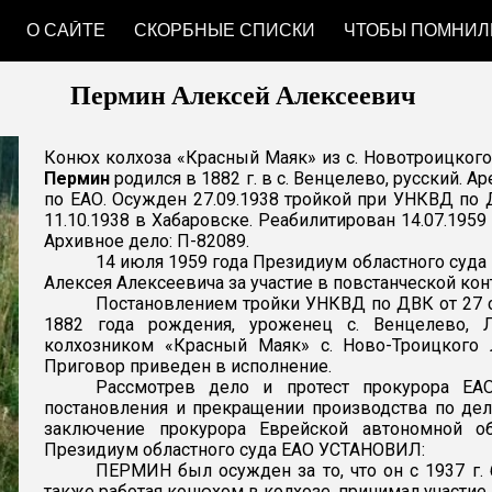
О САЙТЕ
СКОРБНЫЕ СПИСКИ
ЧТОБЫ ПОМНИЛ
ip to main content
Skip to navigat
Пермин Алексей Алексеевич
Конюх колхоза «Красный Маяк» из с. Новотроицког
Пермин
родился в 1882 г. в с. Венцелево, русский. 
по ЕАО. Осужден 27.09.1938 тройкой при УНКВД по 
11.10.1938 в Хабаровске. Реабилитирован 14.07.195
Архивное дело: П-82089.
14 июля 1959 года
Президиум областного суда
Алексея Алексеевича за участие в повстанческой ко
Постановлением тройки УНКВД по ДВК от 27 с
1882 года рождения, уроженец с. Венцелево, Л
колхозником «Красный Маяк» с. Ново-Троицкого Л
Приговор приведен в исполнение.
Рассмотрев дело и протест прокурора ЕА
постановления и прекращении производства по дел
заключение прокурора Еврейской автономной обл
Президиум областного суда ЕАО
УСТАНОВИЛ:
ПЕРМИН был осужден за то, что он с 1937 г. 
также работая конюхом в колхозе, принимал участие