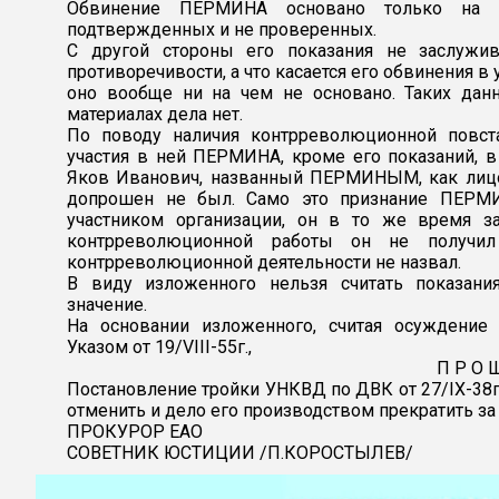
Обвинение ПЕРМИНА основано только на е
подтвержденных и не проверенных.
С другой стороны его показания не заслужи
противоречивости, а что касается его обвинения в 
оно вообще ни на чем не основано. Таких дан
материалах дела нет.
По поводу наличия контрреволюционной повста
участия в ней ПЕРМИНА, кроме его показаний, 
Яков Иванович, названный ПЕРМИНЫМ, как лицо
допрошен не был. Само это признание ПЕРМИ
участником организации, он в то же время за
контрреволюционной работы он не получи
контрреволюционной деятельности не назвал.
В виду изложенного нельзя считать показан
значение.
На основании изложенного, считая осуждение
Указом от 19/VIII-55г.,
П Р О Ш
Постановление тройки УНКВД по ДВК от 27/IX-38
отменить и дело его производством прекратить з
ПРОКУРОР ЕАО
СОВЕТНИК ЮСТИЦИИ /П.КОРОСТЫЛЕВ/