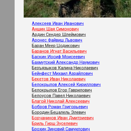
Алексеев Иван Иванович
Аншин Шая Симонович
Ардин Сендер Шлеймович
Аронес Файвиш Львович
Баран Меер Цодикович
Баранов Игнат Васильевич
Баскин Иосиф Моисеевич
Бахмутский Александр Наумович
Безъязыков Калина Николаевич
Бейнфест Михаил Азрайлович
Бекетов Иван Николаевич
Белокрылов Алексей Кириллович
Белокрылов Егор Гаврилович
Белоусов Павел Николаевич
Благой Николай Алексеевич
Бобров Роман Григорьевич
Бородин Бецалель Элевич
Борчанинов Иван Дмитриевич
Бриль Гирш Зуселевич
Брохин Зиновий Самуилович