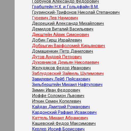
Горбунов Александр Федорович
Грабштейн Н.Х. и Гольдфайн В.М.
Грузинский-Трифонов Николай Степанович
Гуревич Лев Наумович
Дворецкий Александр Михайлович
Демидов Виталий Васильевич
Дикштейн Айзик Симонович
Добин Гирш Израйлевич
Добрыгин Варфоломей Кирьянович
Домашенкин Петр Данилович
Дутов Андрей Петрович
Духовников Демьян Николаевич
Желудяков Федор Иванович
Заблудовский Зайвель Шулимович
Завилевич Лейб Пейсахович
Зильберштейн Михаил Нафтулович
Зимин Иван Федорович
Иоффе Соломон Львович
Иткин Семен Копелевич
Кайдан Дмитрий Романович
Кардонский Рафаил Исаакович
Каттель Михаил Абрамович
Кашевский Федор Максимович
Керлер Иосиф Борисович