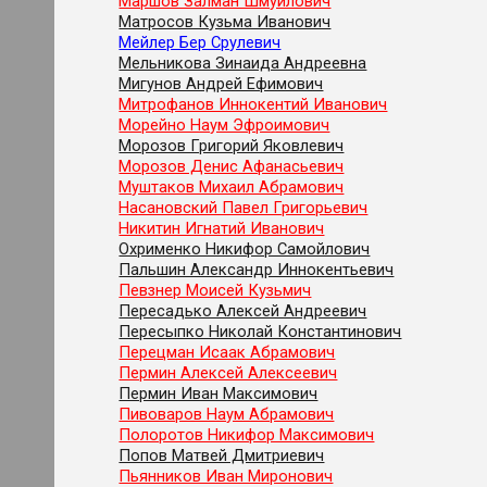
Маршов Залман Шмуйлович
Матросов Кузьма Иванович
Мейлер Бер Срулевич
Мельникова Зинаида Андреевна
Мигунов Андрей Ефимович
Митрофанов Иннокентий Иванович
Морейно Наум Эфроимович
Морозов Григорий Яковлевич
Морозов Денис Афанасьевич
Муштаков Михаил Абрамович
Насановский Павел Григорьевич
Никитин Игнатий Иванович
Охрименко Никифор Самойлович
Пальшин Александр Иннокентьевич
Певзнер Моисей Кузьмич
Пересадько Алексей Андреевич
Пересыпко Николай Константинович
Перецман Исаак Абрамович
Пермин Алексей Алексеевич
Пермин Иван Максимович
Пивоваров Наум Абрамович
Полоротов Никифор Максимович
Попов Матвей Дмитриевич
Пьянников Иван Миронович