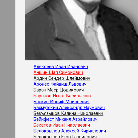
Алексеев Иван Иванович
Аншин Шая Симонович
Ардин Сендер Шлеймович
Аронес Файвиш Львович
Баран Меер Цодикович
Баранов Игнат Васильевич
Баскин Иосиф Моисеевич
Бахмутский Александр Наумович
Безъязыков Калина Николаевич
Бейнфест Михаил Азрайлович
Бекетов Иван Николаевич
Белокрылов Алексей Кириллович
Белокрылов Егор Гаврилович