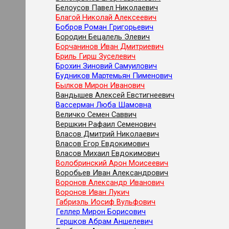
Белоусов Павел Николаевич
Благой Николай Алексеевич
Бобров Роман Григорьевич
Бородин Бецалель Элевич
Борчанинов Иван Дмитриевич
Бриль Гирш Зуселевич
Брохин Зиновий Самуилович
Будников Мартемьян Пименович
Былков Мирон Иванович
Вандышев Алексей Евстигнеевич
Вассерман Люба Шамовна
Величко Семен Саввич
Вершкин Рафаил Семенович
Власов Дмитрий Николаевич
Власов Егор Евдокимович
Власов Михаил Евдокимович
Волобринский Арон Моисеевич
Воробьев Иван Александрович
Воронов Александр Иванович
Воронов Иван Лукич
Габриэль Иосиф Вульфович
Геллер Мирон Борисович
Гершков Абрам Аншелевич