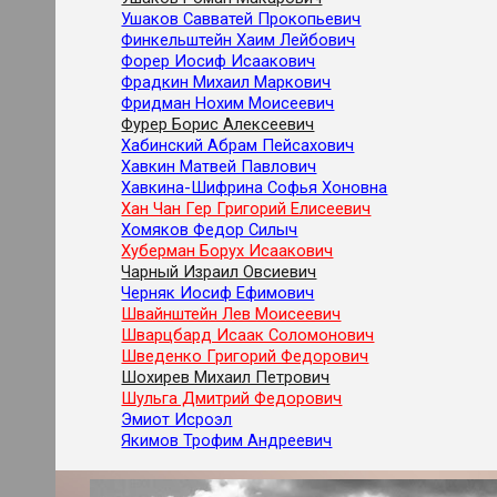
Ушаков Савватей Прокопьевич
Финкельштейн Хаим Лейбович
Форер Иосиф Исаакович
Фрадкин Михаил Маркович
Фридман Нохим Моисеевич
Фурер Борис Алексеевич
Хабинский Абрам Пейсахович
Хавкин Матвей Павлович
Хавкина-Шифрина Софья Хоновна
Хан Чан Гер Григорий Елисеевич
Хомяков Федор Силыч
Хуберман Борух Исаакович
Чарный Израил Овсиевич
Черняк Иосиф Ефимович
Швайнштейн Лев Моисеевич
Шварцбард Исаак Соломонович
Шведенко Григорий Федорович
Шохирев Михаил Петрович
Шульга Дмитрий Федорович
Эмиот Исроэл
Якимов Трофим Андреевич