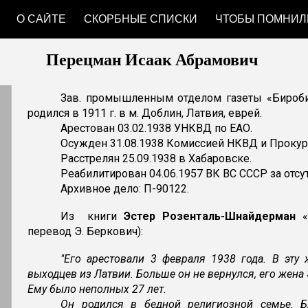
О САЙТЕ
СКОРБНЫЕ СПИСКИ
ЧТОБЫ ПОМНИЛ
ip to main content
Skip to navigat
Перецман Исаак Абрамович
Зав. промышленным отделом газеты «Биро
родился в 1911 г. в м. Доблин, Латвия, еврей.
Арестован 03.02.1938 УНКВД по ЕАО.
Осужден 31.08.1938 Комиссией НКВД и Прокур
Расстрелян 25.09.1938 в Хабаровске.
Реабилитирован 04.06.1957 ВК ВС СССР за отсу
Архивное дело: П-90122.
Из книги
Эстер Розенталь-Шнайдерман
«Б
перевод Э. Беркович):
"Его арестовали 3 февраля 1938 года. В эту 
выходцев из Латвии. Больше он не вернулся, его жена
Ему было неполных 27 лет.
Он родился в бедной религиозной семье. Б