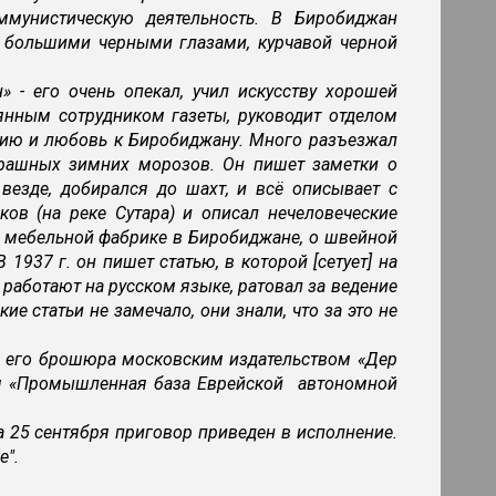
мунистическую деятельность. В Биробиджан
 с большими черными глазами, курчавой черной
» - его очень опекал, учил искусству хорошей
оянным сотрудником газеты, руководит отделом
гию и любовь к Биробиджану. Много разъезжал
страшных зимних морозов. Он пишет заметки о
 везде, добирался до шахт, и всё описывает с
ов (на реке Сутара) и описал нечеловеческие
о мебельной фабрике в Биробиджане, о швейной
1937 г. он пишет статью, в которой [сетует] на
 работают на русском языке, ратовал за ведение
е статьи не замечало, они знали, что за это не
ана его брошюра московским издательством «Дер
ием «Промышленная база Еврейской автономной
 а 25 сентября приговор приведен в исполнение.
е".