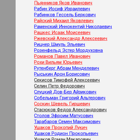
Пьянников Яков Иванович
Рабин Иосиф Израилевич
Рабинков Гессель Беркович
Райский Михаил Яковлевич
Раменский Иннокентий Николаевич
Рашкес Исаак Моисеевич
Ржевский Александр Алексеевич
Рицнер Шмуль Эльевич
Розенфельд Эстер Мордуховна
Романов Павел Иванович
Рохи Вильям Юрьевич
Рутенберг Абрам Менделевич
Рыськин Арон Борисович
Секисов Тимофей Алексеевич
Селин Петр Федорович
Слуцкий Дов-Бер Айзикович
Собельман Григорий Альтерович
Соскин Шевель Гиршевич
Стасюков Федор Александрович
Столов Эфроим Матусович
Тарабаров Семен Максимович
Ушаков Прокопий Лукич
Ушаков Родион Прокопьевич
Ушаков Роман Макарович