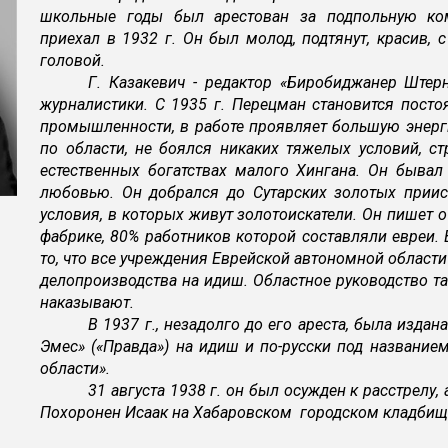
школьные годы был арестован за подпольную ком
приехал в 1932 г. Он был молод, подтянут, красив,
головой.
Г. Казакевич - редактор «Биробиджанер Штерн
журналистики. С 1935 г. Перецман становится пост
промышленности, в работе проявляет большую энер
по области, не боялся никаких тяжелых условий, 
естественных богатствах малого Хингана. Он бывал
любовью. Он добрался до Сутарских золотых прииск
условия, в которых живут золотоискатели. Он пишет 
фабрике, 80% работников которой составляли евреи. В 
то, что все учреждения Еврейской автономной области
делопроизводства на идиш. Областное руководство таки
наказывают.
В 1937 г., незадолго до его ареста, была изд
Эмес» («Правда») на идиш и по-русски под назван
области».
31 августа 1938 г. он был осужден к расстрелу,
Похоронен Исаак на Хабаровском городском кладбищ