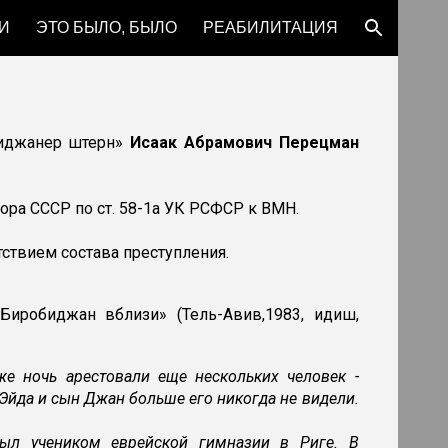
И
ЭТО БЫЛО, БЫЛО
РЕАБИЛИТАЦИЯ
ion
биджанер штерн»
Исаак Абрамович Перецман
ора СССР по ст. 58-1а УК РСФСР к ВМН.
тствием состава преступления.
иробиджан вблизи» (Тель-Авив,1983, идиш,
же ночь арестовали еще нескольких человек -
 Эйда и сын Джан больше его никогда не видели.
ыл учеником еврейской гимназии в Риге. В