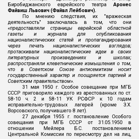
Биробиджанского еврейского театра
Аронес
Файвиш Львович (Файвл Лейбович).
По мнению следствия, их "вражеская
деятельность" заключалась в том, что они
«предоставляли страницы еврейской областной
газеты и журнала для опубликования
националистических статей и пропагандирования
через печать националистических взглядов;
протаскивали националистические идеи в своих
литературных произведениях и школах;
распространяли клеветнические измышления о том,
что в Советском Союзе антисемитизм носит
государственный характер и поощряется партией и
Советским правительством».
31 мая 1950 г. Особое совещание при МГБ
СССР приговорило каждого из арестованных по ст.
58-10 ч. 2 и 58-11 УК РСФСР к 10 годам
исправительно-трудовых лагерей (кроме З.Х.
Ворсовского, получившего 8 лет).
27 декабря 1955 г. постановление Особого
совещания при МГБ СССР от 31.05.1950 в
отношении Мейлера Б.С. постановлением
Центральной Комиссии по пересмотру дел на лиц,