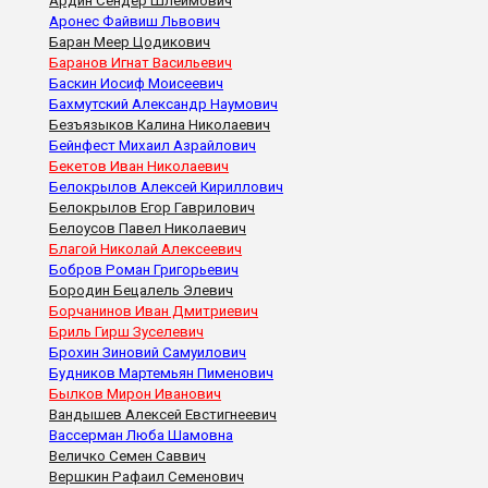
Ардин Сендер Шлеймович
Аронес Файвиш Львович
Баран Меер Цодикович
Баранов Игнат Васильевич
Баскин Иосиф Моисеевич
Бахмутский Александр Наумович
Безъязыков Калина Николаевич
Бейнфест Михаил Азрайлович
Бекетов Иван Николаевич
Белокрылов Алексей Кириллович
Белокрылов Егор Гаврилович
Белоусов Павел Николаевич
Благой Николай Алексеевич
Бобров Роман Григорьевич
Бородин Бецалель Элевич
Борчанинов Иван Дмитриевич
Бриль Гирш Зуселевич
Брохин Зиновий Самуилович
Будников Мартемьян Пименович
Былков Мирон Иванович
Вандышев Алексей Евстигнеевич
Вассерман Люба Шамовна
Величко Семен Саввич
Вершкин Рафаил Семенович