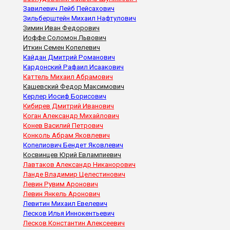
Завилевич Лейб Пейсахович
Зильберштейн Михаил Нафтулович
Зимин Иван Федорович
Иоффе Соломон Львович
Иткин Семен Копелевич
Кайдан Дмитрий Романович
Кардонский Рафаил Исаакович
Каттель Михаил Абрамович
Кашевский Федор Максимович
Керлер Иосиф Борисович
Кибирев Дмитрий Иванович
Коган Александр Михайлович
Конев Василий Петрович
Конколь Абрам Яковлевич
Копелиович Бендет Яковлевич
Косвинцев Юрий Евлампиевич
Лавтаков Александр Никанорович
Ланде Владимир Целестинович
Левин Рувим Аронович
Левин Янкель Аронович
Левитин Михаил Евелевич
Лесков Илья Иннокентьевич
Лесков Константин Алексеевич