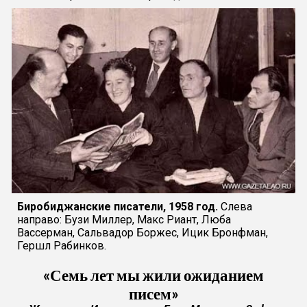
Биробиджанские писатели,
1958 год.
Слева
направо: Бузи Миллер, Макс Риант, Люба
Вассерман, Сальвадор Боржес, Ицик Бронфман,
Гершл Рабинков.
«Семь лет мы жили ожиданием
писем»