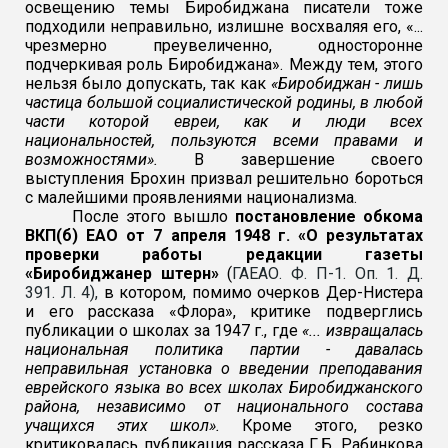
освещению темы Биробиджана писатели тоже
подходили неправильно, излишне восхваляя его, «...
чрезмерно преувеличенно, односторонне
подчеркивая роль Биробиджана». Между тем, этого
нельзя было допускать, так как
«Биробиджан - лишь
частица большой социалистической родины, в любой
части которой евреи, как и люди всех
национальностей, пользуются всеми правами и
возможностями».
В завершение своего
выступления Брохин призвал решительно бороться
с малейшими проявлениями национализма.
После этого
вышло
постановление обкома
ВКП(б) ЕАО от 7 апреля 1948 г. «О результатах
проверки работы редакции газеты
«Биробиджанер штерн»
(
ГАЕАО. Ф. П-1. Оп. 1. Д.
391. Л. 4),
в котором, помимо очерков Дер-Нистера
и его рассказа «Флора», критике подверглись
публикации о школах за 1947 г., где
«... извращалась
национальная политика партии - давалась
неправильная установка о введении преподавания
еврейского языка во всех школах Биробиджанского
района, независимо от национального состава
учащихся этих школ».
Кроме этого, резко
критиковалась публикация рассказа Г.Б. Рабинкова