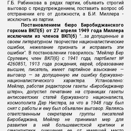
Г.Б. Рабинкова в рядах партии, объявить строгий
выговор с предупреждением, поставить вопрос об
отстранении его от должности, а Б.И. Миллера -
исключить из партии.
Постановлением бюро Биробиджанского
горкома ВКП(б) от 27 апреля 1949 года Миллера
исключили из членов ВКП(б)
"...за допущенные в
своем литературном творчестве националистические
ошибки, нежелание признать и исправить эти
ошибки".
В постановлении говорилось:
"Мейлер Бер
Срулевич, член ВКП(б) с 1941 года, партбилет №
4260851, 1913 года рождения, еврей, образование
высшее, писатель, имеет партийное взыскание —
выговор — за допущенную им ошибку буржуазно-
националистического характера. Установлено:
Мейлер, работая редактором газеты «Биробиджанер
штерн», допустил печатание на страницах газеты
антисоветских статей буржуазного националиста,
космополита Дер Нистера, за что в 1948 году был
снят с работы и ему был объявлен выговор. Являясь
ответственным секретарем группы писателей
Биробиджана, Мейлер не принимал мер для
развития в ней большевистской критики и
самокритики, очищения ее от имевшей место