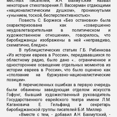
местных писателей, А.Н. Бахмутский назвал
некоторые стихотворения Л. Вассерман отдающими
«националистическим душком», проникнутыми
«унынием, тоской, бесперспективностью».
Повесть С. Боржеса «Без остановки» была
охарактеризована как «совершенно
неудовлетворительная в политическом и
художественном отношении», говорилось, что
биробиджанцы изображены в ней «неправдиво,
схематично, бледно».
В публицистических статьях Г.Б. Рабинкова
«Из истории евреев в России», передававшихся по
областному радио, было дано «... ограниченное и
одностороннее освещение отдельных моментов из
истории евреев в России», что было оценено как
«сползание на буржуазно-националистические
позиции».
В перечисленных ошибках в первую очередь
были обвинены заведующая отделом искусств
Гофунг, бывший художественный руководитель
Государственного еврейского театра имени Л.М.
Кагановича Е. Гельфанд и секретарь
биробиджанской группы писателей Б.И. Миллер.
«Вместе с тем, - добавил А.Н. Бахмутский, -