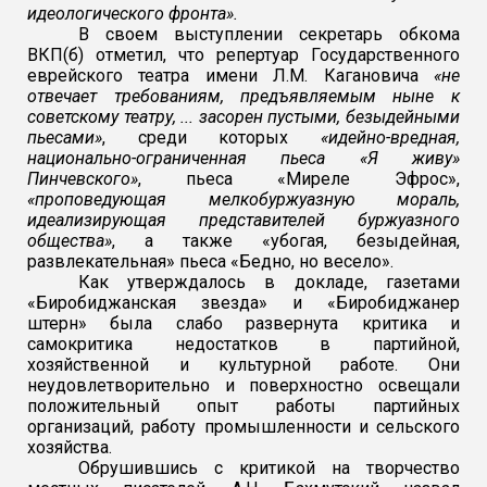
идеологического фронта».
В своем выступлении секретарь обкома
ВКП(б) отметил, что репертуар Государственного
еврейского театра имени Л.М. Кагановича
«не
отвечает требованиям, предъявляемым ныне к
советскому театру, ... засорен пустыми, безыдейными
пьесами»
, среди которых
«идейно-вредная,
национально-ограниченная пьеса «Я живу»
Пинчевского»
, пьеса «Миреле Эфрос»,
«проповедующая мелкобуржуазную мораль,
идеализирующая представителей буржуазного
общества»
, а также «убогая, безыдейная,
развлекательная» пьеса «Бедно, но весело».
Как утверждалось в докладе, газетами
«Биробиджанская звезда» и «Биробиджанер
штерн» была слабо развернута критика и
самокритика недостатков в партийной,
хозяйственной и культурной работе. Они
неудовлетворительно и поверхностно освещали
положительный опыт работы партийных
организаций, работу промышленности и сельского
хозяйства.
Обрушившись с критикой на творчество