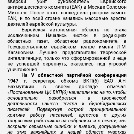
зверски убит руководитель Еврейского
антифашистского комитета (ЕАК) в Москве Соломон
Михоэлс. После этого последовал разгром самого
ЕАК, и по всей стране начались массовые аресты
деятелей еврейской культуры.
Еврейская автономная область не стала
исключением. Начались чистки в редакциях
областных газет, областном радиокомитете, в
Государственном еврейском театре имени Л.М.
Кагановича. Лучшие представители творческой
интеллигенции, только что сформированной и еще
не успевшей окрепнуть, оказались под угрозой
уничтожения.
На V областной партийной конференции
1947 г.
секретарь обкома ВКП(б) ЕАО А.Н.
Бахмутский в своем докладе отмечал:
«Постановления ЦК ВКП(б) нацелили нас на то, чтобы
основательно разобраться в творческой
деятельности нашего театра и биробиджанских
писателей. Подвергнув острой принципиальной
критике работу писателей, артистов и других
творческих работников на собраниях и в печати, мы
вскрыли серьезные ошибки и вывихи, допущенные
на этих важнейших в нашей области участках