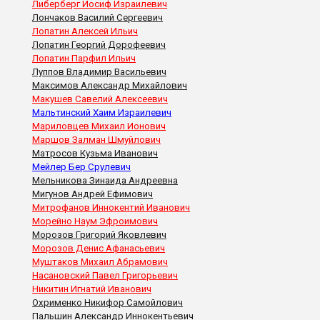
Либерберг Иосиф Израилевич
Лончаков Василий Сергеевич
Лопатин Алексей Ильич
Лопатин Георгий Дорофеевич
Лопатин Парфил Ильич
Луппов Владимир Васильевич
Максимов Александр Михайлович
Макушев Савелий Алексеевич
Мальтинский Хаим Израилевич
Мариловцев Михаил Ионович
Маршов Залман Шмуйлович
Матросов Кузьма Иванович
Мейлер Бер Срулевич
Мельникова Зинаида Андреевна
Мигунов Андрей Ефимович
Митрофанов Иннокентий Иванович
Морейно Наум Эфроимович
Морозов Григорий Яковлевич
Морозов Денис Афанасьевич
Муштаков Михаил Абрамович
Насановский Павел Григорьевич
Никитин Игнатий Иванович
Охрименко Никифор Самойлович
Пальшин Александр Иннокентьевич