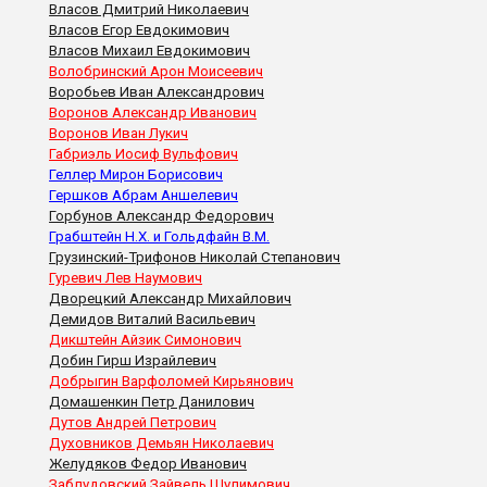
Власов Дмитрий Николаевич
Власов Егор Евдокимович
Власов Михаил Евдокимович
Волобринский Арон Моисеевич
Воробьев Иван Александрович
Воронов Александр Иванович
Воронов Иван Лукич
Габриэль Иосиф Вульфович
Геллер Мирон Борисович
Гершков Абрам Аншелевич
Горбунов Александр Федорович
Грабштейн Н.Х. и Гольдфайн В.М.
Грузинский-Трифонов Николай Степанович
Гуревич Лев Наумович
Дворецкий Александр Михайлович
Демидов Виталий Васильевич
Дикштейн Айзик Симонович
Добин Гирш Израйлевич
Добрыгин Варфоломей Кирьянович
Домашенкин Петр Данилович
Дутов Андрей Петрович
Духовников Демьян Николаевич
Желудяков Федор Иванович
Заблудовский Зайвель Шулимович