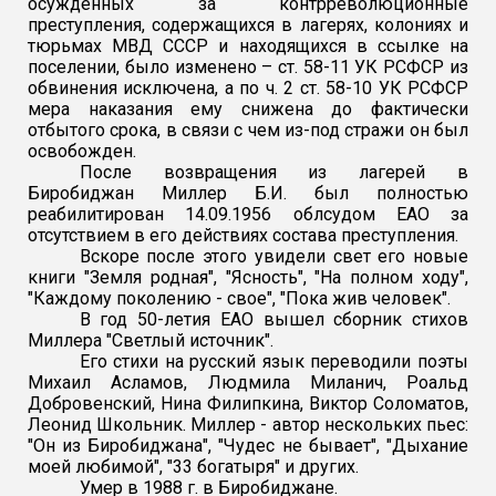
осужденных за контрреволюционные
преступления, содержащихся в лагерях, колониях и
тюрьмах МВД СССР и находящихся в ссылке на
поселении, было изменено – ст. 58-11 УК РСФСР из
обвинения исключена, а по ч. 2 ст. 58-10 УК РСФСР
мера наказания ему снижена до фактически
отбытого срока, в связи с чем из-под стражи он был
освобожден.
После возвращения из лагерей в
Биробиджан Миллер Б.И. был полностью
реабилитирован 14.09.1956 облсудом ЕАО за
отсутствием в его действиях состава преступления.
Вскоре после этого увидели свет его новые
книги "Земля родная", "Ясность", "На полном ходу",
"Каждому поколению - свое", "Пока жив человек".
В год 50-летия ЕАО вышел сборник стихов
Миллера "Светлый источник".
Его стихи на русский язык переводили поэты
Михаил Асламов, Людмила Миланич, Роальд
Добровенский, Нина Филипкина, Виктор Соломатов,
Леонид Школьник. Миллер - автор нескольких пьес:
"Он из Биробиджана", "Чудес не бывает", "Дыхание
моей любимой", "33 богатыря" и других.
Умер в 1988 г. в Биробиджане.