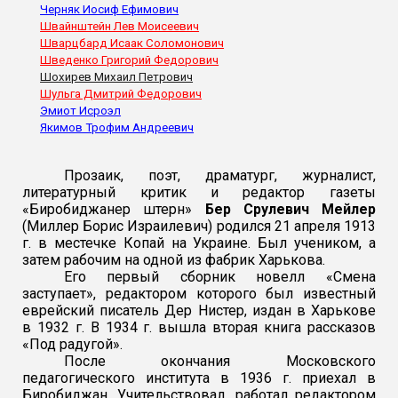
Черняк Иосиф Ефимович
Швайнштейн Лев Моисеевич
Шварцбард Исаак Соломонович
Шведенко Григорий Федорович
Шохирев Михаил Петрович
Шульга Дмитрий Федорович
Эмиот Исроэл
Якимов Трофим Андреевич
Прозаик, поэт, драматург, журналист,
литературный критик и редактор газеты
«Биробиджанер штерн»
Бер Срулевич Мейлер
(Миллер Борис Израилевич) родился 21 апреля 1913
г. в местечке Копай на Украине. Был учеником, а
затем рабочим на одной из фабрик Харькова.
Его первый сборник новелл «Смена
заступает», редактором которого был известный
еврейский писатель Дер Нистер, издан в Харькове
в 1932 г. В 1934 г. вышла вторая книга рассказов
«Под радугой».
После окончания Московского
педагогического института в 1936 г. приехал в
Биробиджан. Учительствовал, работал редактором