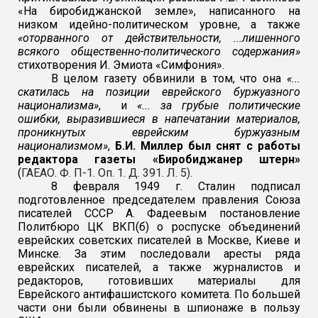
«На биробиджанской земле», написанного на
низком идейно-политическом уровне, а также
«оторванного от действительности, ...лишенного
всякого общественно-политического содержания»
стихотворения И. Эмиота «Симфония».
В целом газету обвинили в том, что она
«...
скатилась на позиции еврейского буржуазного
национализма»
, и
«... за грубые политические
ошибки, выразившиеся в напечатании материалов,
проникнутых еврейским буржуазным
национализмом»
,
Б.И. Миллер был снят с работы
редактора газеты «Биробиджанер штерн»
(
ГАЕАО. Ф. П-1. Оп. 1. Д. 391. Л. 5).
8 февраля 1949 г. Сталин подписал
подготовленное председателем правления Союза
писателей СССР А. Фадеевым постановление
Политбюро ЦК ВКП(б) о роспуске объединений
еврейских советских писателей в Москве, Киеве и
Минске. За этим последовали аресты ряда
еврейских писателей, а также журналистов и
редакторов, готовивших материалы для
Еврейского антифашистского комитета. По большей
части они были обвинены в шпионаже в пользу