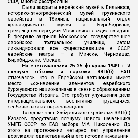
США, многие расстреляны.
Были закрыты еврейский музей в Вильнюсе,
историко-этнографический музей грузинского
еврейства в Тбилиси, национальный отдел
краеведческого музея в Биробиджане,
прекращены передачи Московского радио на идиш.
В феврале закрыли Московское государственное
еврейское театральное училище, затем
ликвидировали все существовавшие в СССР
еврейские театры — в Минске, Черновцах,
Биробиджане, Москве.
На состоявшемся 25-26 февраля 1949 г. V
пленуме обкома и горкома ВКП(б) ЕАО
отмечалось, что в Еврейской автономии имеет
место «оживление элементов еврейского
буржуазного национализма в связи с образованием
Государства Израиль. Это требует улучшения дела
интернационального воспитания трудящихся,
особенно новых переселенцев».
Тогда же член Хабаровского крайкома ВКП(б)
Карасев представил пленуму нового начальника
УМГБ СССР по ЕАО майора М.А. Николенко. До
этого на протяжении четырех лет управление
возглавлял единственный в его истории начальник-