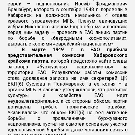
еврей – подполковник Иосиф Фридманович
Бранзбург, которого в сентябре 1948 г. перевели в
Хабаровск на должность начальника 4 отдела
краевого управления МГБ.
Пленум единодушно
избрал Николенко членом бюро обкома и поставил
перед ним задачу – провести в ЕАО линию партии
по борьбе с «безродными космополитами»,
вырвать с корнями «еврейский национализм».
В марте 1949 г. в ЕАО прибыла
представительная комиссия Хабаровского
крайкома партии
, которой предстояло найти следы
заговора «буржуазных националистов» на
территории ЕАО.
Результатом работы комиссии
стала докладная записка на имя секретарей ЦК
ВКП(б) Суслова и Пономаренко, а ее копия – в
органы МГБ. В записке утверждалось, что развитие
культуры и хозяйства ЕАО идет
неудовлетворительно, а со стороны обкома партии
допущены грубые политические ошибки.
Указывалось, что обком ВКП(б) не вел активной
борьбы с проявлениями буржуазного
национализма, пустил на самотек основные участки
идеологической борьбы и даже установил связь с