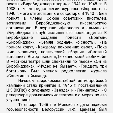
газеты «Биробиджанер штерн» с 1941 по 1948 гг. В
1938 г. член редколлегии журнала «Форпост», в
1940 г. - его ответственный секретарь. В 1940 г. был
принят в члены Союза советских писателей,
возглавил Биробиджанскую писательскую
организацию. В журнале «Форпост» и альманахе
«Биробиджан» опубликованы его произведения. В
Биробиджане созданы повести «Братья»,
«Биробиджан», «Земля родная», «Ясность», «На
полном ходу», «Каждому поколению свое», «Пока
жив человек», поэтический сборник «Светлый
источник». Автор пьесы «Дыхание моей любимой».
В местном театре шли спектакли по пьесам «Он из
Биробиджана», «Чудес не бывает», «Тридцать три
богатыря». Был членом редколлегии журнала
«Советиш геймланд».
Началом широкомасштабной антиеврейской
кампании стало принятие в 1946 г. постановления
ЦК ВКП(б) о журналах «Звезда» и «Ленинград», «О
репертуаре драматических театров и о мерах по его
улучшению».
13 января 1948 г. в Минске на даче наркома
госбезопасности Белоруссии Л.Ф. Цанавы был