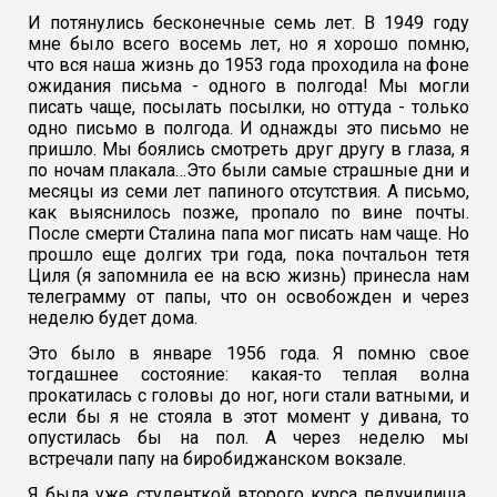
И потянулись бесконечные семь лет. В 1949 году
мне было всего восемь лет, но я хорошо помню,
что вся наша жизнь до 1953 года проходила на фоне
ожидания письма - одного в полгода! Мы могли
писать чаще, посылать посылки, но оттуда - только
одно письмо в полгода. И однажды это письмо не
пришло. Мы боялись смотреть друг другу в глаза, я
по ночам плакала…Это были самые страшные дни и
месяцы из семи лет папиного отсутствия. А письмо,
как выяснилось позже, пропало по вине почты.
После смерти Сталина папа мог писать нам чаще. Но
прошло еще долгих три года, пока почтальон тетя
Циля (я запомнила ее на всю жизнь) принесла нам
телеграмму от папы, что он освобожден и через
неделю будет дома.
Это было в январе 1956 года. Я помню свое
тогдашнее состояние: какая-то теплая волна
прокатилась с головы до ног, ноги стали ватными, и
если бы я не стояла в этот момент у дивана, то
опустилась бы на пол. А через неделю мы
встречали папу на биробиджанском вокзале.
Я была уже студенткой второго курса педучилища.