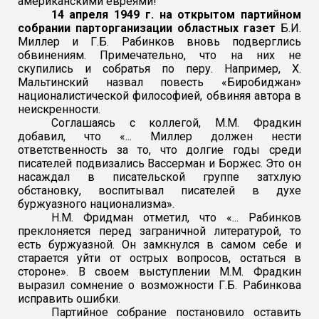
американскими евреями!
14 апреля 1949 г. на открытом партийном
собрании парторганизации областных газет
Б.И.
Миллер и Г.Б. Рабинков вновь подверглись
обвинениям. Примечательно, что на них не
скупились и собратья по перу. Например, Х.
Мальтинский назвал повесть «Биробиджан»
националистической философией, обвиняя автора в
неискренности.
Соглашаясь с коллегой, М.М. Фрадкин
добавил, что «... Миллер должен нести
ответственность за то, что долгие годы среди
писателей подвизались Вассерман и Боржес. Это он
насаждал в писательской группе затхлую
обстановку, воспитывал писателей в духе
буржуазного национализма».
Н.М. Фридман отметил, что «... Рабинков
преклоняется перед заграничной литературой, то
есть буржуазной. Он замкнулся в самом себе и
старается уйти от острых вопросов, остаться в
стороне». В своем выступлении М.М. Фрадкин
выразил сомнение о возможности Г.Б. Рабинкова
исправить ошибки.
Партийное собрание постановило оставить