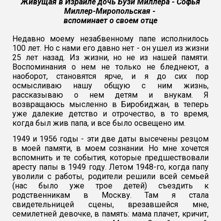
Живущая в Израиле дочь Бузи Миллера - Софья
Миллер-Миропольская -
вспоминает о своем отце
Недавно моему незабвенному папе исполнилось
100 лет. Но с нами его давно нет - он ушел из жизни
25 лет назад. Из жизни, но не из нашей памяти.
Воспоминания о нем не только не бледнеют, а
наоборот, становятся ярче, и я до сих пор
осмысливаю нашу общую с ним жизнь,
рассказываю о нем детям и внукам. Я
возвращаюсь мысленно в Биробиджан, в теперь
уже далекие детство и отрочество, в то время,
когда был жив папа, и все было освещено им.
1949 и 1956 годы - эти две даты высечены резцом
в моей памяти, в моем сознании. Но мне хочется
вспомнить и те события, которые предшествовали
аресту папы в 1949 году. Летом 1948-го, когда папу
уволили с работы, родители решили всей семьей
(нас было уже трое детей) съездить к
родственникам в Москву. Там я стала
свидетельницей сцены, врезавшейся мне,
семилетней девочке, в память: мама плачет, кричит,