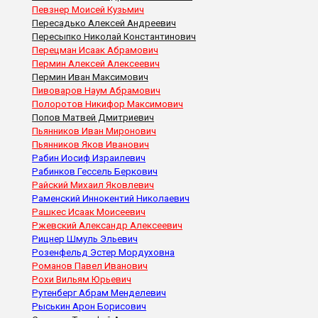
Певзнер Моисей Кузьмич
Пересадько Алексей Андреевич
Пересыпко Николай Константинович
Перецман Исаак Абрамович
Пермин Алексей Алексеевич
Пермин Иван Максимович
Пивоваров Наум Абрамович
Полоротов Никифор Максимович
Попов Матвей Дмитриевич
Пьянников Иван Миронович
Пьянников Яков Иванович
Рабин Иосиф Израилевич
Рабинков Гессель Беркович
Райский Михаил Яковлевич
Раменский Иннокентий Николаевич
Рашкес Исаак Моисеевич
Ржевский Александр Алексеевич
Рицнер Шмуль Эльевич
Розенфельд Эстер Мордуховна
Романов Павел Иванович
Рохи Вильям Юрьевич
Рутенберг Абрам Менделевич
Рыськин Арон Борисович