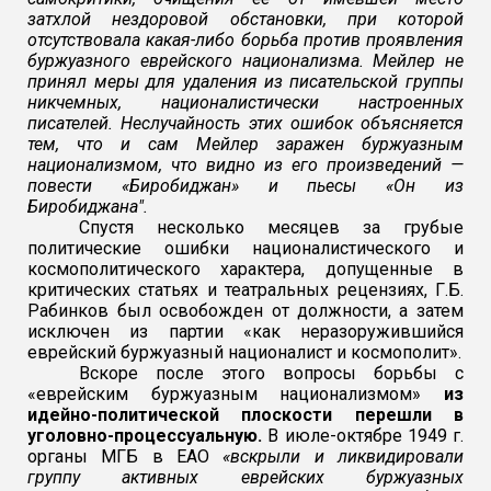
затхлой нездоровой обстановки, при которой
отсутствовала какая-либо борьба против проявления
буржуазного еврейского национализма. Мейлер не
принял меры для удаления из писательской группы
никчемных, националистически настроенных
писателей. Неслучайность этих ошибок объясняется
тем, что и сам Мейлер заражен буржуазным
национализмом, что видно из его произведений —
повести «Биробиджан» и пьесы «Он из
Биробиджана".
Спустя несколько месяцев за грубые
политические ошибки националистического и
космопо
литического характера, допущенные в
критических статьях и театральных рецензиях, Г.Б.
Рабинков был освобожден от должности, а затем
исключен из партии «как неразоружившийся
еврейский буржуазный националист и космополит».
Вскоре после этого
вопросы борьбы с
«еврейским буржуазным национализмом»
из
идейно-политической плоскости перешли в
уголовно-процессуальную.
В июле-октябре 1949 г.
органы МГБ в ЕАО
«вскрыли и ликвидировали
группу активных еврейских буржуазных