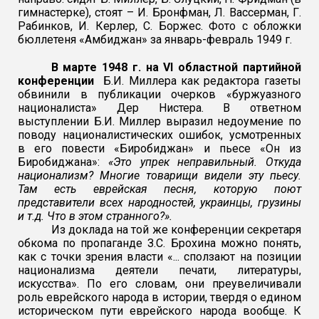
гимнастерке), стоят
– И. Бронфман, Л. Вассерман, Г.
Рабинков, И. Керлер, С. Боржес. Фото с обложки
бюллетеня «Амбиджан» за январь-февраль 1949 г.
В марте 1948 г. на VI областной партийной
конференции
Б.И. Миллера как редактора газеты
обвинили в публикации очерков «буржуазного
националиста» Дер Нистера. В ответном
выступлении Б.И. Миллер выразил недоумение по
поводу националистических ошибок, усмотренных
в его повести «Биробиджан» и пьесе «Он из
Биробиджана»:
«Это упрек неправильный. Откуда
национализм? Многие товарищи видели эту пьесу.
Там есть еврейская песня, которую поют
представители всех народностей, украинцы, грузины
и т.д. Что в этом странного?».
Из доклада на той же конференции секретаря
обкома по пропаганде З.С. Брохина можно понять,
как с точки зрения власти «... сползают на позиции
национализма деятели печати, литературы,
искусства». По его словам, они преувеличивали
роль еврейского народа в истории, твердя о едином
историческом пути еврейского народа вообще. К