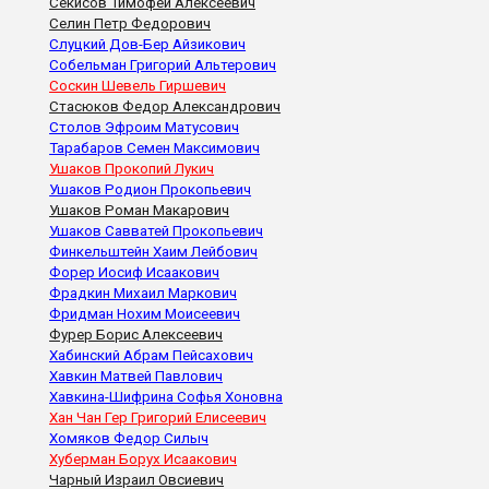
Секисов Тимофей Алексеевич
Селин Петр Федорович
Слуцкий Дов-Бер Айзикович
Собельман Григорий Альтерович
Соскин Шевель Гиршевич
Стасюков Федор Александрович
Столов Эфроим Матусович
Тарабаров Семен Максимович
Ушаков Прокопий Лукич
Ушаков Родион Прокопьевич
Ушаков Роман Макарович
Ушаков Савватей Прокопьевич
Финкельштейн Хаим Лейбович
Форер Иосиф Исаакович
Фрадкин Михаил Маркович
Фридман Нохим Моисеевич
Фурер Борис Алексеевич
Хабинский Абрам Пейсахович
Хавкин Матвей Павлович
Хавкина-Шифрина Софья Хоновна
Хан Чан Гер Григорий Елисеевич
Хомяков Федор Силыч
Хуберман Борух Исаакович
Чарный Израил Овсиевич