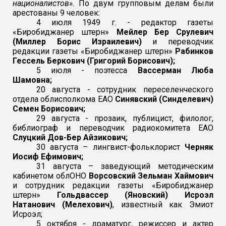
националистов».
По двум групповым делам были
арестованы 9 человек:
4 июля 1949 г. - редактор газеты
«Биробиджанер штерн»
Мейлер Бер Срулевич
(Миллер Борис Израилевич)
и переводчик
редакции газеты «Биробиджанер штерн»
Рабинков
Гессель Беркович (Григорий Борисович);
5 июля - поэтесса
Вассерман Люба
Шамовна;
20 августа - сотрудник переселенческого
отдела облисполкома ЕАО
Синявский (Синделевич)
Семен Борисович;
29 августа - прозаик, публицист, филолог,
библиограф и переводчик радиокомитета ЕАО
Слуцкий Дов-Бер Айзикович;
30 августа – лингвист-фольклорист
Черняк
Иосиф Ефимович;
31 августа – заведующий методическим
кабинетом облОНО
Ворсовский Зельман Хаймович
и сотрудник редакции газеты «Биробиджанер
штерн»
Гольдвассер (Яновский) Исроэл
Натанович (Мелехович)
, известный как Эмиот
Исроэл;
5 октября - драматург, режиссер и актер