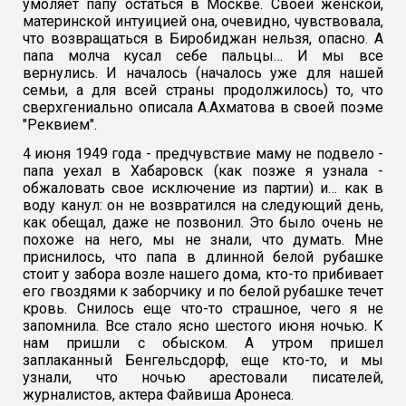
умоляет папу остаться в Москве. Своей женской,
материнской интуицией она, очевидно, чувствовала,
что возвращаться в Биробиджан нельзя, опасно. А
папа молча кусал себе пальцы… И мы все
вернулись. И началось (началось уже для нашей
семьи, а для всей страны продолжилось) то, что
сверхгениально описала А.Ахматова в своей поэме
"Реквием".
4 июня 1949 года - предчувствие маму не подвело -
папа уехал в Хабаровск (как позже я узнала -
обжаловать свое исключение из партии) и… как в
воду канул: он не возвратился на следующий день,
как обещал, даже не позвонил. Это было очень не
похоже на него, мы не знали, что думать. Мне
приснилось, что папа в длинной белой рубашке
стоит у забора возле нашего дома, кто-то прибивает
его гвоздями к заборчику и по белой рубашке течет
кровь. Снилось еще что-то страшное, чего я не
запомнила. Все стало ясно шестого июня ночью. К
нам пришли с обыском. А утром пришел
заплаканный Бенгельсдорф, еще кто-то, и мы
узнали, что ночью арестовали писателей,
журналистов, актера Файвиша Аронеса.