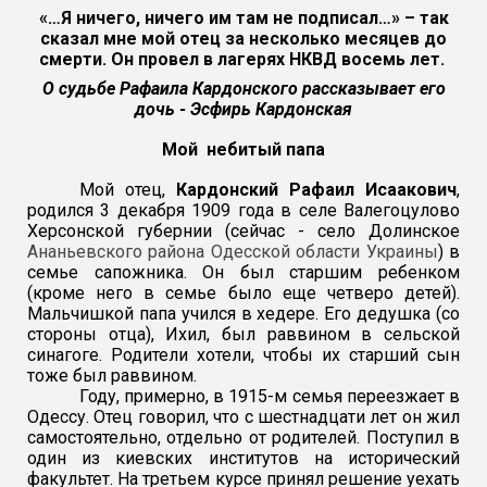
«…Я ничего, ничего им там не подписал…» – так
сказал мне мой отец за несколько месяцев до
смерти. Он провел в лагерях НКВД восемь лет.
О судьбе Рафаила Кардонского рассказывает его
дочь - Эсфирь Кардонская
Мой небитый папа
Мой отец,
Кардонский Рафаил Исаакович
,
родился 3 декабря 1909 года в селе Валегоцулово
Херсонской губернии (сейчас - село Долинское
Ананьевского района Одесской области Украины
) в
семье сапожника. Он был старшим ребенком
(кроме него в семье было еще четверо детей).
Мальчишкой папа учился в хедере. Его дедушка (со
стороны отца), Ихил, был раввином в сельской
синагоге. Родители хотели, чтобы их старший сын
тоже был раввином.
Году, примерно, в 1915-м семья переезжает в
Одессу. Отец говорил, что с шестнадцати лет он жил
самостоятельно, отдельно от родителей. Поступил в
один из киевских институтов на исторический
факультет. На третьем курсе принял решение уехать