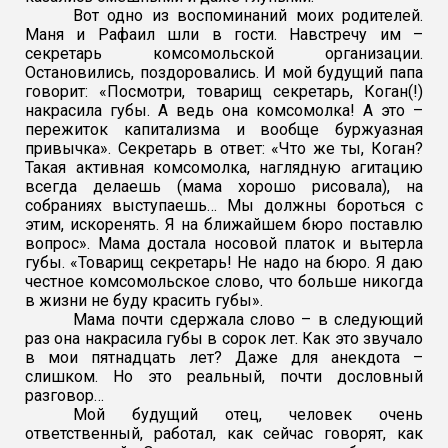
Вот одно из воспоминаний моих родителей.
Маня и Рафаил шли в гости. Навстречу им –
секретарь комсомольской организации.
Остановились, поздоровались. И мой будущий папа
говорит: «Посмотри, товарищ секретарь, Коган(!)
накрасила губы. А ведь она комсомолка! А это –
пережиток ка
питализма и вообще буржуазная
привычка». Секретарь в ответ: «Что же ты, Коган?
Такая активная комсомолка, наглядную агитацию
всегда делаешь (мама хорошо рисовала), на
собраниях выступаешь… Мы должны бороться с
этим, искоренять. Я на ближайшем бюро поставлю
вопрос». Мама достала носовой платок и вытерла
губы. «Товарищ секретарь! Не надо на бюро. Я даю
честное комсомольское слово, что больше никогда
в жизни не буду красить губы».
Мама почти сдержала слово – в следующий
раз она накрасила губы в сорок лет. Как это звучало
в мои пятнадцать лет? Даже для анекдота –
слишком. Но это реальный, почти дословный
разговор…
Мой будущий отец, человек очень
ответственный, работал, как сейчас говорят, как