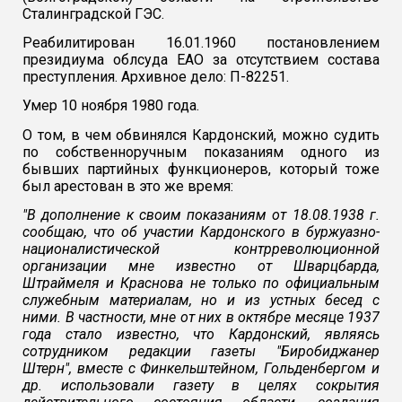
Сталинградской ГЭС.
Реабилитирован 16.01.1960 постановлением
президиума облсуда ЕАО за отсутствием состава
преступления. Архивное дело: П-82251.
Умер 10 ноября 1980 года.
О том, в чем обвинялся Кардонский, можно судить
по собственноручным показаниям одного из
бывших партийных функционеров, который тоже
был арестован в это же время:
"В дополнение к своим показаниям от 18.08.1938 г.
сообщаю, что об участии Кардонского в буржуазно-
националистической контрреволюционной
организации мне известно от Шварцбарда,
Штраймеля и Краснова не только по официальным
служебным материалам, но и из устных бесед с
ними.
В частности, мне от них в октябре месяце 1937
года стало известно, что Кардонский, являясь
сотрудником редакции газеты "Биробиджанер
Штерн", вместе с Финкельштейном, Гольденбергом и
др. использовали газету в целях сокрытия