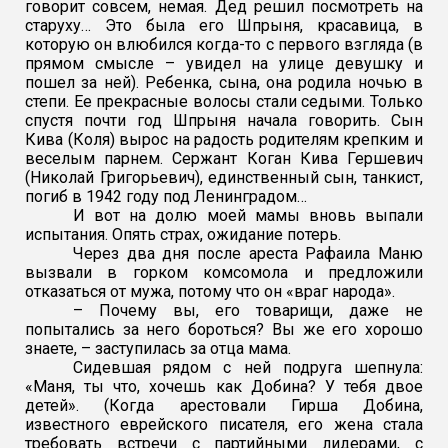
говорит совсем, немая. Дед решил посмотреть на
старуху… Это была его Шпрыня, красавица, в
которую он влюбился когда-то с первого взгляда (в
прямом смысле – увидел на улице девушку и
пошел за ней). Ребенка, сына, она родила ночью в
степи. Ее прекрасные волосы стали седыми. Только
спустя почти год Шпрыня начала говорить. Сын
Кива (Коля) вырос на радость родителям крепким и
веселым парнем. Сержант Коган Кива Гершевич
(Николай Григорьевич), единственный сын, танкист,
погиб в 1942 году под Ленинградом…
И вот на долю моей мамы вновь выпали
испытания. Опять страх, ожидание потерь.
Через два дня после ареста Рафаила Маню
вызвали в горком комсомола и предложили
отказаться от мужа, потому что он «враг народа».
– Почему вы, его товарищи, даже не
попытались за него бороться? Вы же его хорошо
знаете, – заступилась за отца мама.
Сидевшая рядом с ней подруга шепнула:
«Маня, ты что, хочешь как Добина? У тебя двое
детей». (Когда арестовали Гирша Добина,
известного еврейского писателя, его жена стала
требовать встречи с партийными лидерами, с