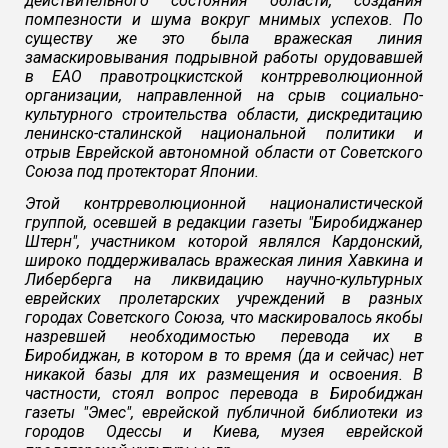
действительного состояния области, создания
помпезности и шума вокруг мнимых успехов. По
существу же это была вражеская линия
замаскировывания подрывной работы орудовавшей
в ЕАО правотроцкистской контрреволюционной
организации, направленной на срыв социально-
культурного строительства области, дискредитацию
ленинско-сталинской национальной политики и
отрыв Еврейской автономной области от Советского
Союза под протекторат Японии.
Этой контрреволюционной националистической
группой, осевшей в редакции газеты "Биробиджанер
Штерн", участником которой являлся Кардонский,
широко поддерживалась вражеская линия Хавкина и
Либерберга на ликвидацию научно-культурных
еврейских пролетарских учреждений в разных
городах Советского Союза, что маскировалось якобы
назревшей необходимостью перевода их в
Биробиджан, в котором в то время (да и сейчас) нет
никакой базы для их размещения и освоения. В
частности, стоял вопрос перевода в Биробиджан
газеты "Эмес", еврейской публичной библиотеки из
городов Одессы и Киева, музея еврейской