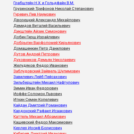
Грабштейн Н.Х. и Гольдфайн В.М.
Грузинский-Трифонов Николай Степанович
Гуревич Лев Наумович
Дворецкий Александр Михайлович
Демидов Виталий Васильевич
Дикштейн Айзик Симонович
Добин Гирш Израйлевич
Добрыгин Варфоломей Кирьянович
Домашенкин Петр Данилович
Дутов Андрей Петрович
Духовников Демьян Николаевич
Желудяков Федор Иванович
Заблудовский Зайвель Шулимович
Завилевич Лейб Пейсахович
Зильберштейн Михаил Нафтулович
Зимин Иван Федорович
Иоффе Соломон Львович
Иткин Семен Копелевич
Кайдан Дмитрий Романович
Кардонский Рафаил Исаакович
Каттель Михаил Абрамович
Кашевский Федор Максимович
Керлер Иосиф Борисович
Кибирев Дмитрий Иванович