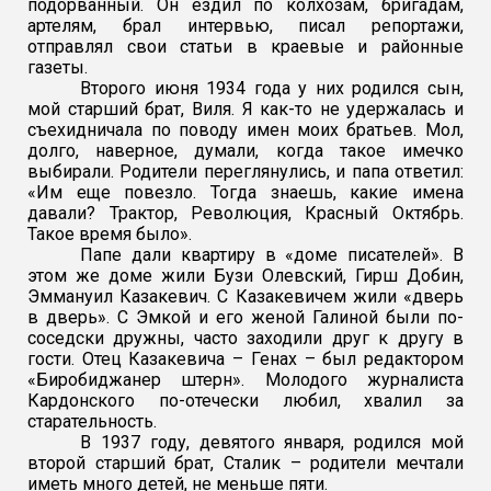
подорванный. Он ездил по колхозам, бригадам,
артелям, брал интервью, писал репортажи,
отправлял свои статьи в краевые и районные
газеты.
Второго июня 1934 года у них родился сын,
мой старший брат, Виля. Я как-то не удержалась и
съехидничала по поводу имен моих братьев. Мол,
долго, наверное, думали, когда такое имечко
выбирали. Родители переглянулись, и папа ответил:
«Им еще повезло. Тогда знаешь, какие имена
давали? Трактор, Революция, Красный Октябрь.
Такое время было».
Папе дали квартиру в «доме писателей». В
этом же доме жили Бузи Олевский, Гирш Добин,
Эммануил Казакевич. С Казакевичем жили «дверь
в дверь». С Эмкой и его женой Галиной были по-
соседски дружны, часто заходили друг к другу в
гости. Отец Казакевича – Генах – был редактором
«Биробиджанер штерн». Молодого журналиста
Кардонского по-отечески любил, хвалил за
старательность.
В 1937 году, девятого января, родился мой
второй старший брат, Сталик – родители мечтали
иметь много детей, не меньше пяти.