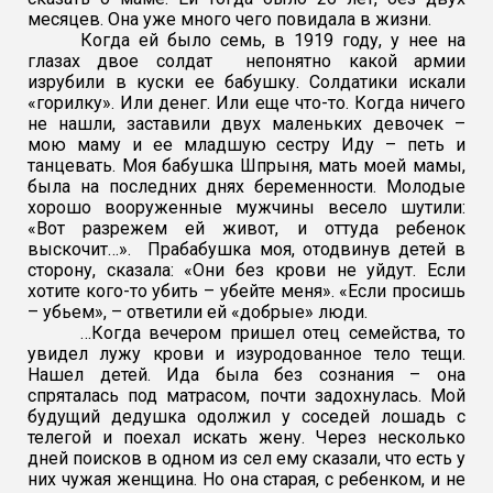
месяцев. Она уже много чего повидала в жизни.
Когда ей было семь, в 1919 году, у нее на
глазах двое солдат непонятно какой армии
изрубили в куски ее бабушку. Солдатики искали
«горилку». Или денег. Или
еще что-то. Когда ничего
не нашли, заставили двух маленьких девочек –
мою маму и ее младшую сестру Иду – петь и
танцевать. Моя бабушка Шпрыня, мать моей мамы,
была на последних днях беременности. Молодые
хорошо вооруженные мужчины весело шутили:
«Вот разрежем ей живот, и оттуда ребенок
выскочит…». Прабабушка моя, отодвинув детей в
сторону, сказала: «Они без крови не уйдут. Если
хотите кого-то убить – убейте меня». «Если просишь
– убьем», – ответили ей «добрые» люди.
…Когда вечером пришел отец семейства, то
увидел лужу крови и изуродованное тело тещи.
Нашел детей. Ида была без сознания – она
спряталась под матрасом, почти задохнулась. Мой
будущий дедушка одолжил у соседей лошадь с
телегой и поехал искать жену. Через несколько
дней поисков в одном из сел ему сказали, что есть у
них чужая женщина. Но она старая, с ребенком, и не