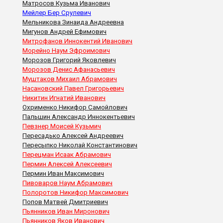
Матросов Кузьма Иванович
Мейлер Бер Срулевич
Мельникова Зинаида Андреевна
Мигунов Андрей Ефимович
Митрофанов Иннокентий Иванович
Морейно Наум Эфроимович
Морозов Григорий Яковлевич
Морозов Денис Афанасьевич
Муштаков Михаил Абрамович
Насановский Павел Григорьевич
Никитин Игнатий Иванович
Охрименко Никифор Самойлович
Пальшин Александр Иннокентьевич
Певзнер Моисей Кузьмич
Пересадько Алексей Андреевич
Пересыпко Николай Константинович
Перецман Исаак Абрамович
Пермин Алексей Алексеевич
Пермин Иван Максимович
Пивоваров Наум Абрамович
Полоротов Никифор Максимович
Попов Матвей Дмитриевич
Пьянников Иван Миронович
Пьянников Яков Иванович