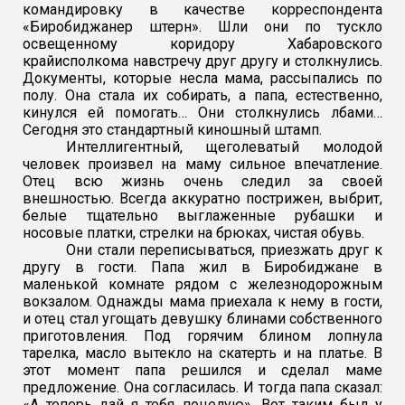
командировку в качестве корреспондента
«Биробиджанер штерн». Шли они по тускло
освещенному коридору Хабаровского
крайисполкома навстречу друг другу и столкнулись.
Документы, которые несла мама, рассыпались по
полу. Она стала их собирать, а папа, естественно,
кинулся ей помогать… Они столкнулись лбами…
Сегодня это стандартный киношный штамп.
Интеллигентный, щеголеватый молодой
человек произвел на маму сильное впечатление.
Отец всю жизнь очень следил за своей
внешностью. Всегда аккуратно пострижен, выбрит,
белые тщательно выглаженные рубашки и
носовые платки, стрелки на брюках, чистая обувь.
Они стали переписываться, приезжать друг к
другу в гости. Папа жил в Биробиджане в
маленькой комнате рядом с железнодорожным
вокзалом. Однажды мама приехала к нему в гости,
и отец стал угощать девушку блинами собственного
приготовления. Под горячим блином лопнула
тарелка, масло вытекло на скатерть и на платье. В
этот момент папа решился и сделал маме
предложение. Она согласилась. И тогда папа сказал:
«А теперь дай я тебя поцелую». Вот таким был у