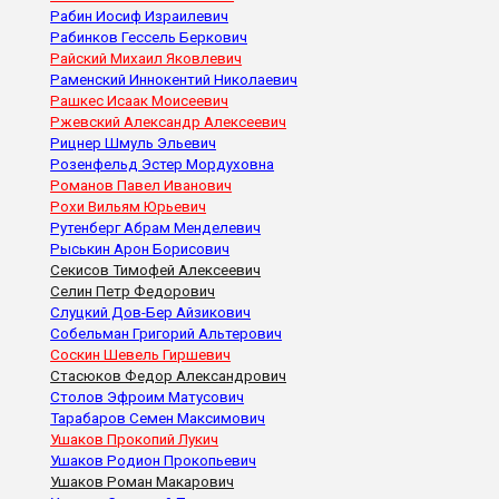
Рабин Иосиф Израилевич
Рабинков Гессель Беркович
Райский Михаил Яковлевич
Раменский Иннокентий Николаевич
Рашкес Исаак Моисеевич
Ржевский Александр Алексеевич
Рицнер Шмуль Эльевич
Розенфельд Эстер Мордуховна
Романов Павел Иванович
Рохи Вильям Юрьевич
Рутенберг Абрам Менделевич
Рыськин Арон Борисович
Секисов Тимофей Алексеевич
Селин Петр Федорович
Слуцкий Дов-Бер Айзикович
Собельман Григорий Альтерович
Соскин Шевель Гиршевич
Стасюков Федор Александрович
Столов Эфроим Матусович
Тарабаров Семен Максимович
Ушаков Прокопий Лукич
Ушаков Родион Прокопьевич
Ушаков Роман Макарович