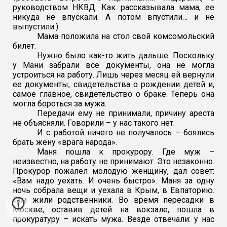
руководством НКВД. Как рассказывала мама, ее
никуда не впускали. А потом впустили… и не
выпустили.)
Мама положила на стол свой комсомольский
билет.
Нужно было как-то жить дальше. Поскольку
у Мани забрали все документы, она не могла
устроиться на работу. Лишь через месяц ей вернули
ее документы, свидетельства о рождении детей и,
самое главное,
свидетельство о браке. Теперь она
могла бороться за мужа.
Передачи ему не принимали, причину ареста
не объясняли. Говорили – у нас такого нет.
И с работой ничего не получалось – боялись
брать жену «врага народа».
Маня пошла к прокурору. Где муж –
неизвестно, на работу не принимают. Это незаконно.
Прокурор пожалел молодую женщину, дал совет:
«Вам надо уехать. И очень быстро». Маня за одну
ночь собрала вещи и уехала в Крым, в Евпаторию.
Там жили родственники. Во время пересадки в
Москве, оставив детей на вокзале, пошла в
прокуратуру – искать мужа. Везде отвечали: у нас