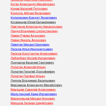
Коган Александр Михайлович
Конев Василий Петрович
Конколь Абрам Яковлевич
Копелиович Бендет Яковлевич
Косвинцев Юрий Евлампиевич
Лавтаков Александр Никанорович
Ланде Владимир Целестинович
Левин Рувим Аронович
Левин Янкель Аронович
Левитин Михаил Евелевич
Лесков Илья Иннокентьевич
Лесков Константин Алексеевич
Либерберг Иосиф Израилевич
Лончаков Василий Сергеевич
Лопатин Алексей Ильич
Лопатин Георгий Дорофеевич
Лопатин Парфил Ильич
Луппов Владимир Васильевич
Максимов Александр Михайлович
Макушев Савелий Алексеевич
Мальтинский Хаим Израилевич
Мариловцев Михаил Ионович
Маршов Залман Шмуйлович