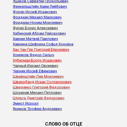
Ушаков Савватей Прокопьевич
Финкельштейн Хаим Лейбович
Форер Иосиф Исаакович
Фрадкин Михаил Маркович
Фридман Нохим Моисеевич
Фурер Борис Алексеевич
Хабинский Абрам Пейсахович
Хавкин Матвей Павлович
Хавкина-Шифрина Софья Хоновна
Хан Чан Гер Григорий Елисеевич
Хомяков Федор Силыч
Хуберман Борух Исаакович
Чарный Израил Овсиевич
Черняк Иосиф Ефимович
Швайнштейн Лев Моисеевич
Шварцбард Исаак Соломонович
Шведенко Григорий Федорович
Шохирев Михаил Петрович
Шульга Дмитрий Федорович
Эмиот Исроэл
Якимов Трофим Андреевич
СЛОВО ОБ ОТЦЕ