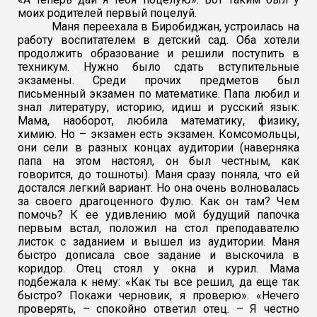
моих родителей первый поцелуй.
Маня переехала в Биробиджан, устроилась на
работу воспитателем в детский сад. Оба хотели
продолжить образование и решили поступить в
техникум. Нужно было сдать вступительные
экзамены. Среди прочих предметов был
письменный экзамен по математике. Папа любил и
знал литературу, историю, идиш и русский язык.
Мама, наоборот, любила математику, физику,
химию. Но – экзамен есть экзамен. Комсомольцы,
они сели в разных концах аудитории (наверняка
папа на этом настоял, он был честным, как
говорится, до тошноты). Маня сразу поняла, что ей
достался легкий вариант. Но она очень волновалась
за своего драгоценного Фулю. Как он там? Чем
помочь? К ее удивлению мой будущий папочка
первым встал, положил на стол преподавателю
листок с заданием и вышел из аудитории. Маня
быстро дописала свое задание и выскочила в
коридор. Отец стоял у окна и курил. Мама
подбежала к нему: «Как ты все р
ешил, да еще так
быстро? Покажи черновик, я проверю». «Нечего
проверять, – спокойно ответил отец. – Я честно