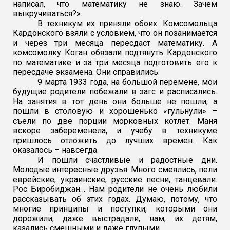
написал, что математику не знаю. Зачем
выкручиваться?».
В техникум их приняли обоих. Комсомольца
Кардонского взяли с условием, что он позанимается
и через три месяца пересдаст математику. А
комсомолку Коган обязали подтянуть Кардонского
по математике и за три месяца подготовить его к
пересдаче экзамена. Они справились.
9 марта 1933 года, на большой перемене, мои
будущие родители побежали в загс и расписались.
На занятия в тот день они больше не пошли, а
пошли в столовую и хорошенько «гульнули» –
съели по две порции морковных котлет. Маня
вскоре забеременела, и учебу в техникуме
пришлось отложить до лучших времен. Как
оказалось – навсегда.
И пошли счастливые и радостные дни.
Молодые интересные друзья. Много смеялись, пели
еврейские, украинские, русские песни, танцевали.
Рос Биробиджан… Нам родители не очень любили
рассказывать об этих годах. Думаю, потому, что
многие принципы и поступки, которыми они
дорожили, даже выстрадали, нам, их детям,
казались смешными и даже глупыми.