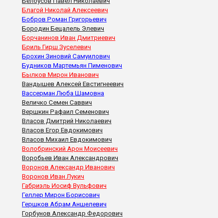
Белоусов Павел Николаевич
Благой Николай Алексеевич
Бобров Роман Григорьевич
Бородин Бецалель Элевич
Борчанинов Иван Дмитриевич
Бриль Гирш Зуселевич
Брохин Зиновий Самуилович
Будников Мартемьян Пименович
Былков Мирон Иванович
Вандышев Алексей Евстигнеевич
Вассерман Люба Шамовна
Величко Семен Саввич
Вершкин Рафаил Семенович
Власов Дмитрий Николаевич
Власов Егор Евдокимович
Власов Михаил Евдокимович
Волобринский Арон Моисеевич
Воробьев Иван Александрович
Воронов Александр Иванович
Воронов Иван Лукич
Габриэль Иосиф Вульфович
Геллер Мирон Борисович
Гершков Абрам Аншелевич
Горбунов Александр Федорович