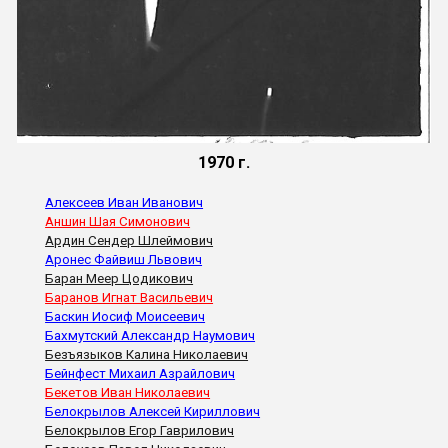
1970 г.
Алексеев Иван Иванович
Аншин Шая Симонович
Ардин Сендер Шлеймович
Аронес Файвиш Львович
Баран Меер Цодикович
Баранов Игнат Васильевич
Баскин Иосиф Моисеевич
Бахмутский Александр Наумович
Безъязыков Калина Николаевич
Бейнфест Михаил Азрайлович
Бекетов Иван Николаевич
Белокрылов Алексей Кириллович
Белокрылов Егор Гаврилович