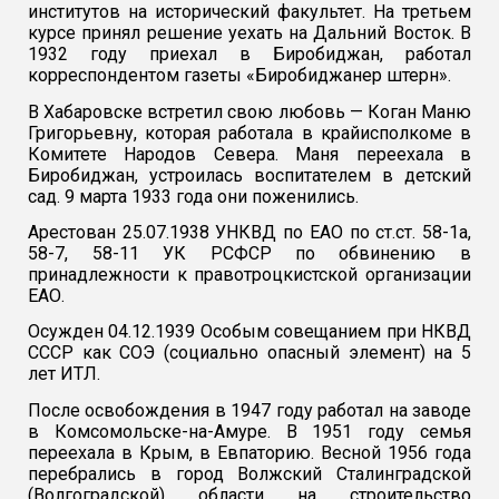
институтов на исторический факультет. На третьем
курсе принял решение уехать на Дальний Восток. В
1932 году приехал в Биробиджан, работал
корреспондентом газеты «Биробиджанер штерн».
В Хабаровске встретил свою любовь — Коган Маню
Григорьевну, которая работала в крайисполкоме в
Комитете Народов Севера. Маня переехала в
Биробиджан, устроилась воспитателем в детский
сад. 9 марта 1933 года они поженились.
Арестован 25.07.1938 УНКВД по ЕАО по ст.ст. 58-1а,
58-7, 58-11 УК РСФСР по обвинению в
принадлежности к правотроцкистской организации
ЕАО.
Осужден 04.12.1939 Особым совещанием при НКВД
СССР как СОЭ (социально опасный элемент) на 5
лет ИТЛ.
После освобождения в 1947 году работал на заводе
в Комсомольске-на-Амуре. В 1951 году семья
переехала в Крым, в Евпаторию. Весной 1956 года
перебрались в город Волжский Сталинградской
(Волгоградской) области на строительство