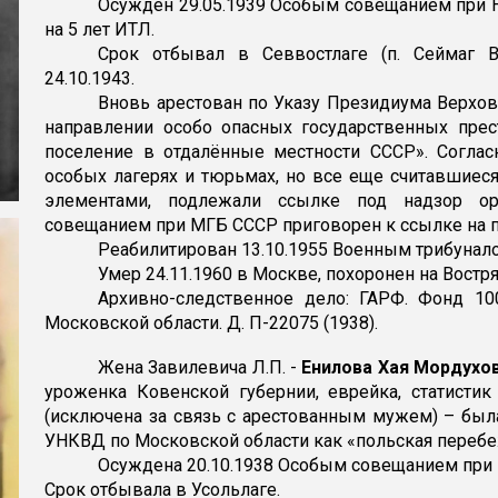
Осужден 29.05.1939 Особым совещанием при НК
на 5 лет ИТЛ.
Срок отбывал в Севвостлаге (п. Сеймаг В
24.10.1943.
Вновь арестован по Указу Президиума Верхов
направлении особо опасных государственных прес
поселение в отдалённые местности СССР». Соглас
особых лагерях и тюрьмах, но все еще считавшие
элементами, подлежали ссылке под надзор орг
совещанием при МГБ СССР приговорен к ссылке на п
Реабилитирован 13.10.1955 Военным трибунал
Умер 24.11.1960 в Москве, похоронен на Вост
Архивно-следственное дело: ГАРФ. Фонд 1
Московской области. Д. П-22075 (1938).
Жена Завилевича Л.П. -
Енилова Хая Мордухов
уроженка Ковенской губернии, еврейка, статистик
(исключена за связь с арестованным мужем) – был
УНКВД по Московской области как «польская перебе
Осуждена 20.10.1938 Особым совещанием при Н
Срок отбывала в Усольлаге.