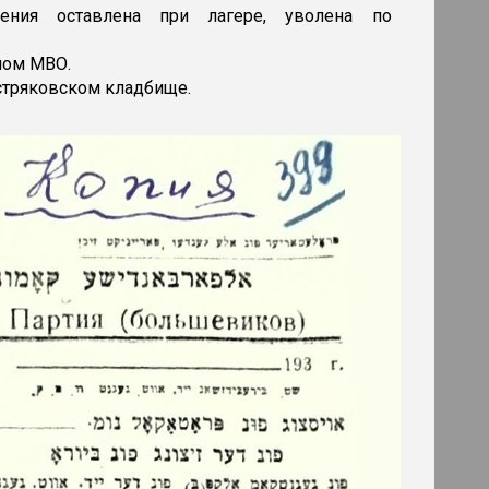
дения оставлена при лагере, уволена по
лом МВО.
остряковском кладбище.