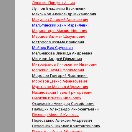
Лопатин Парфил Ильич
Луппов Владимир Васильевич
Максимов Александр Михайлович
Макушев Савелий Алексеевич
Мальтинский Хаим Израилевич
Мариловцев Михаил Ионович
Маршов Залман Шмуйлович
Матросов Кузьма Иванович
Мейлер Бер Срулевич
Мельникова Зинаида Андреевна
Мигунов Андрей Ефимович
Митрофанов Иннокентий Иванович
Морейно Наум Эфроимович
Морозов Григорий Яковлевич
Морозов Денис Афанасьевич
Муштаков Михаил Абрамович
Насановский Павел Григорьевич
Никитин Игнатий Иванович
Охрименко Никифор Самойлович
Пальшин Александр Иннокентьевич
Певзнер Моисей Кузьмич
Пересадько Алексей Андреевич
Пересыпко Николай Константинович
Перецман Исаак Абрамович