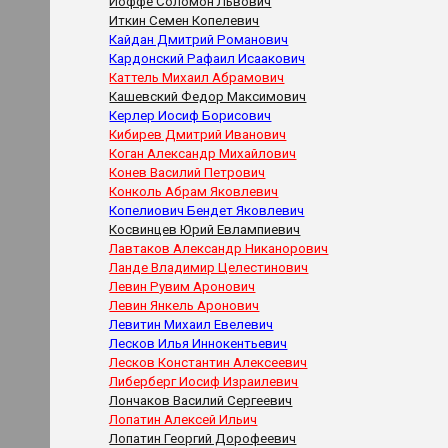
Иоффе Соломон Львович
Иткин Семен Копелевич
Кайдан Дмитрий Романович
Кардонский Рафаил Исаакович
Каттель Михаил Абрамович
Кашевский Федор Максимович
Керлер Иосиф Борисович
Кибирев Дмитрий Иванович
Коган Александр Михайлович
Конев Василий Петрович
Конколь Абрам Яковлевич
Копелиович Бендет Яковлевич
Косвинцев Юрий Евлампиевич
Лавтаков Александр Никанорович
Ланде Владимир Целестинович
Левин Рувим Аронович
Левин Янкель Аронович
Левитин Михаил Евелевич
Лесков Илья Иннокентьевич
Лесков Константин Алексеевич
Либерберг Иосиф Израилевич
Лончаков Василий Сергеевич
Лопатин Алексей Ильич
Лопатин Георгий Дорофеевич