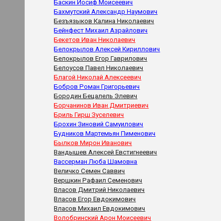
Баскин Иосиф Моисеевич
Бахмутский Александр Наумович
Безъязыков Калина Николаевич
Бейнфест Михаил Азрайлович
Бекетов Иван Николаевич
Белокрылов Алексей Кириллович
Белокрылов Егор Гаврилович
Белоусов Павел Николаевич
Благой Николай Алексеевич
Бобров Роман Григорьевич
Бородин Бецалель Элевич
Борчанинов Иван Дмитриевич
Бриль Гирш Зуселевич
Брохин Зиновий Самуилович
Будников Мартемьян Пименович
Былков Мирон Иванович
Вандышев Алексей Евстигнеевич
Вассерман Люба Шамовна
Величко Семен Саввич
Вершкин Рафаил Семенович
Власов Дмитрий Николаевич
Власов Егор Евдокимович
Власов Михаил Евдокимович
Волобринский Арон Моисеевич