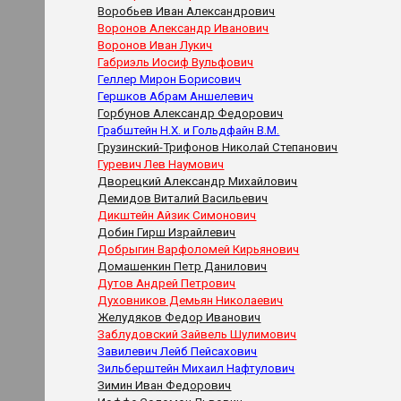
Воробьев Иван Александрович
Воронов Александр Иванович
Воронов Иван Лукич
Габриэль Иосиф Вульфович
Геллер Мирон Борисович
Гершков Абрам Аншелевич
Горбунов Александр Федорович
Грабштейн Н.Х. и Гольдфайн В.М.
Грузинский-Трифонов Николай Степанович
Гуревич Лев Наумович
Дворецкий Александр Михайлович
Демидов Виталий Васильевич
Дикштейн Айзик Симонович
Добин Гирш Израйлевич
Добрыгин Варфоломей Кирьянович
Домашенкин Петр Данилович
Дутов Андрей Петрович
Духовников Демьян Николаевич
Желудяков Федор Иванович
Заблудовский Зайвель Шулимович
Завилевич Лейб Пейсахович
Зильберштейн Михаил Нафтулович
Зимин Иван Федорович