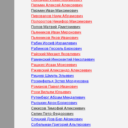
Пермин Алексей Алексеевич
Пермин Иван Максимович
Пивоваров Наум Абрамович
Полоротов Никифор Максимович
Попов Матвей Дмитриевич
Пьянников Иван Миронович
Пьянников Яков Иванович
Рабин Иосиф Израилевич
Рабинков Гессель Беркович
Райский Михаил Яковлевич
Раменский Иннокентий Николаевич
Рашкес Исаак Моисеевич
Ржевский Александр Алексеевич
Рицнер Шмуль Эльевич
Розенфельд Эстер Мордуховна
Романов Павел Иванович
Рохи Вильям Юрьевич
Рутенберг Абрам Менделевич
Рыськин Арон Борисович
Секисов Тимофей Алексеевич
Селин Петр Федорович
Слуцкий Дов-Бер Айзикович
Собельман Григорий Альтерович