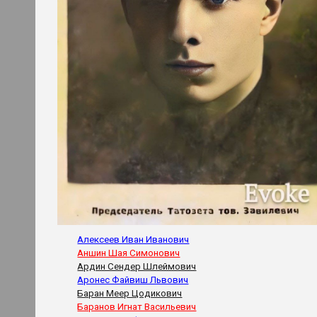
Алексеев Иван Иванович
Аншин Шая Симонович
Ардин Сендер Шлеймович
Аронес Файвиш Львович
Баран Меер Цодикович
Баранов Игнат Васильевич