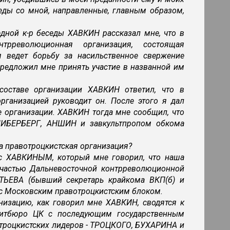
седы со мной, направленные, главным образом,
едной к-р беседы ХАВКИН рассказал мне, что в
трреволюционная организация, состоящая
я ведет борьбу за насильственное свержение
предложил мне принять участие в названной им
оставе организации ХАВКИН ответил, что в
рганизацией руководит он. После этого я дал
е организации. ХАВКИН тогда мне сообщил, что
 ЛИБЕРБЕРГ, АНШИН и завкультпропом обкома
а правотроцкистская организация?
с ХАВКИНЫМ, который мне говорил, что наша
й частью Дальневосточной контрреволюционной
НТЬЕВА (бывший секретарь крайкома ВКП(б) и
 с Московским правотроцкистским блоком.
низацию, как говорил мне ХАВКИН, сводятся к
итбюро ЦК с последующим государственным
отроцкистских лидеров - ТРОЦКОГО, БУХАРИНА и