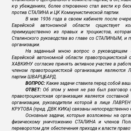
к-р убеждениях, более откровенно стал вести к-р бе
против СТАЛИНА и ЦК Коммунистической партии.
В мае 1936 года в своем кабинете после очер
Еврейской автономной области существует кон
преимущественно из правых и троцкистов, котора
Сталинского руководства во главе со СТАЛИНЫМ, и 
организации.
На заданный мною вопрос о руководящем с
Еврейской автономной области правотроцкистской о
ХАВКИНУ согласие принять активное участие в работ
членом правотроцкистской организации являются
партии ШВАРЦБАРД.
ВОПРОС:
Какие задачи ставила перед собой ваш
ОТВЕТ:
Об этом у меня не раз был разговор 
правотроцкистская организация является составно
организации, руководители которой в лице ЛАВРЕ
КРУТОВА (пред. ДВК КИКа) связаны непосредственно
Основные задачи, которые возложены на орга
физическому уничтожению СТАЛИНА и членов Пол
переворотом для обеспечения прихода к власти прав