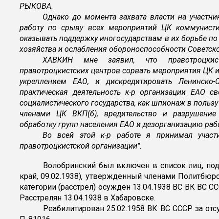
РЫКОВА.
Однако до момента захвата власти на участни
работу по срыву всех мероприятий ЦК коммунистич
оказывать поддержку иногосударствам в их борьбе п
хозяйства и ослабления обороноспособности Советско
ХАВКИН мне заявил, что правотроцкис
правотроцкистских центров сорвать мероприятия ЦК и
укреплением ЕАО, и дискредитировать Ленинско-
практическая деятельность к-р организации ЕАО с
социалистического государства, как шпионаж в пользу
членами ЦК ВКП(б), вредительство и разрушение 
обработку групп населения ЕАО и дезорганизацию раб
Во всей этой к-р работе я принимал участ
правотроцкистской организации".
Волобринский был включен в список лиц, по
край, 09.02.1938), утвержденный членами Политбюр
категории (расстрел) осужден 13.04.1938 ВС ВК ВС ССС
Расстрелян 13.04.1938 в Хабаровске.
Реабилитирован 25.02.1958 ВК ВС СССР за отс