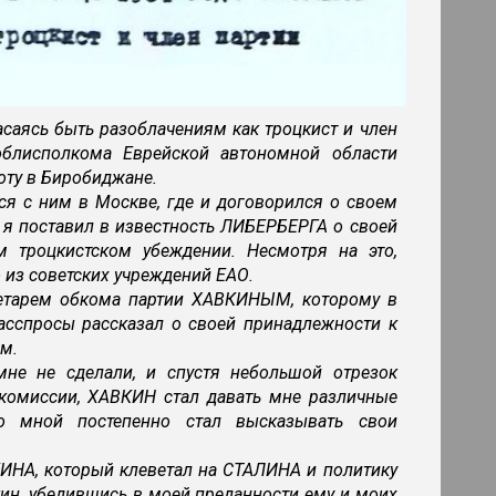
пасаясь быть разоблачениям как троцкист и член
 облисполкома Еврейской автономной области
оту в Биробиджане.
я с ним в Москве, где и договорился о своем
 я поставил в известность ЛИБЕРБЕРГА о своей
м троцкистском убеждении. Несмотря на это,
 из советских учреждений ЕАО.
ретарем обкома партии ХАВКИНЫМ, которому в
асспросы рассказал о своей принадлежности к
м.
е не сделали, и спустя небольшой отрезок
 комиссии, ХАВКИН стал давать мне различные
о мной постепенно стал высказывать свои
ИНА, который клеветал на СТАЛИНА и политику
кин, убедившись в моей преданности ему и моих