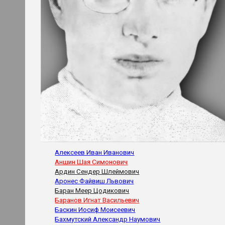
Алексеев Иван Иванович
Аншин Шая Симонович
Ардин Сендер Шлеймович
Аронес Файвиш Львович
Баран Меер Цодикович
Баранов Игнат Васильевич
Баскин Иосиф Моисеевич
Бахмутский Александр Наумович