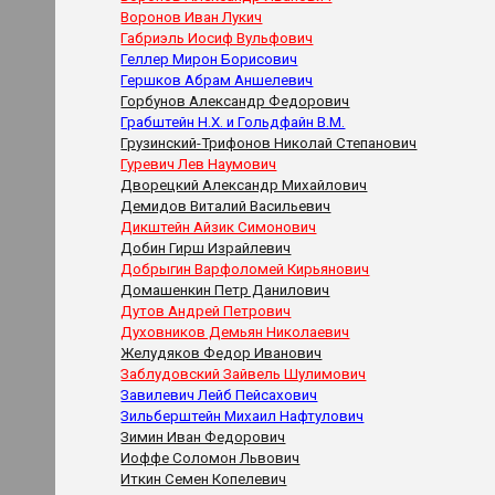
Воронов Иван Лукич
Габриэль Иосиф Вульфович
Геллер Мирон Борисович
Гершков Абрам Аншелевич
Горбунов Александр Федорович
Грабштейн Н.Х. и Гольдфайн В.М.
Грузинский-Трифонов Николай Степанович
Гуревич Лев Наумович
Дворецкий Александр Михайлович
Демидов Виталий Васильевич
Дикштейн Айзик Симонович
Добин Гирш Израйлевич
Добрыгин Варфоломей Кирьянович
Домашенкин Петр Данилович
Дутов Андрей Петрович
Духовников Демьян Николаевич
Желудяков Федор Иванович
Заблудовский Зайвель Шулимович
Завилевич Лейб Пейсахович
Зильберштейн Михаил Нафтулович
Зимин Иван Федорович
Иоффе Соломон Львович
Иткин Семен Копелевич