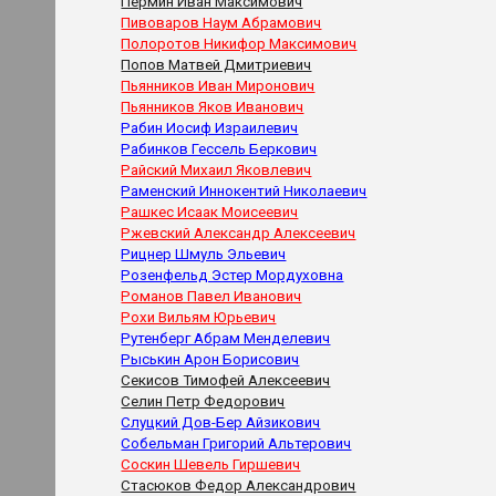
Пермин Иван Максимович
Пивоваров Наум Абрамович
Полоротов Никифор Максимович
Попов Матвей Дмитриевич
Пьянников Иван Миронович
Пьянников Яков Иванович
Рабин Иосиф Израилевич
Рабинков Гессель Беркович
Райский Михаил Яковлевич
Раменский Иннокентий Николаевич
Рашкес Исаак Моисеевич
Ржевский Александр Алексеевич
Рицнер Шмуль Эльевич
Розенфельд Эстер Мордуховна
Романов Павел Иванович
Рохи Вильям Юрьевич
Рутенберг Абрам Менделевич
Рыськин Арон Борисович
Секисов Тимофей Алексеевич
Селин Петр Федорович
Слуцкий Дов-Бер Айзикович
Собельман Григорий Альтерович
Соскин Шевель Гиршевич
Стасюков Федор Александрович