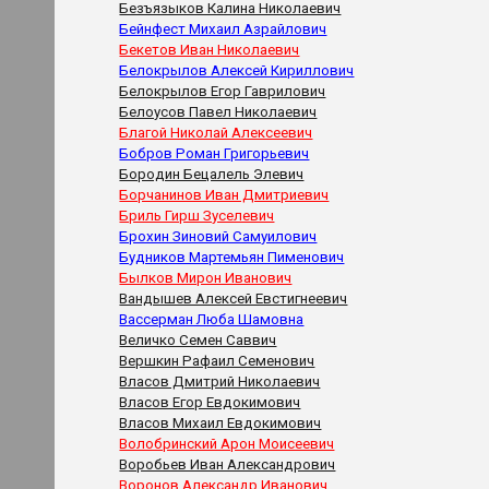
Безъязыков Калина Николаевич
Бейнфест Михаил Азрайлович
Бекетов Иван Николаевич
Белокрылов Алексей Кириллович
Белокрылов Егор Гаврилович
Белоусов Павел Николаевич
Благой Николай Алексеевич
Бобров Роман Григорьевич
Бородин Бецалель Элевич
Борчанинов Иван Дмитриевич
Бриль Гирш Зуселевич
Брохин Зиновий Самуилович
Будников Мартемьян Пименович
Былков Мирон Иванович
Вандышев Алексей Евстигнеевич
Вассерман Люба Шамовна
Величко Семен Саввич
Вершкин Рафаил Семенович
Власов Дмитрий Николаевич
Власов Егор Евдокимович
Власов Михаил Евдокимович
Волобринский Арон Моисеевич
Воробьев Иван Александрович
Воронов Александр Иванович