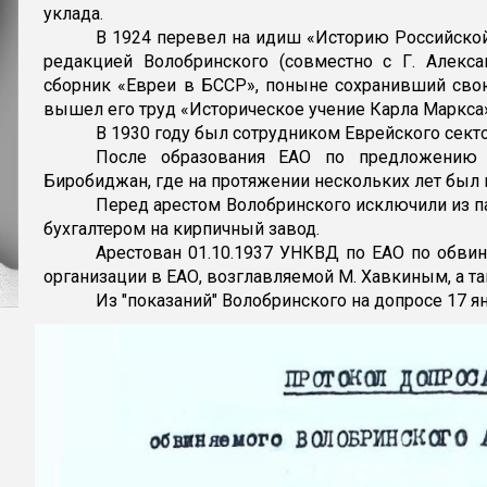
уклада.
В 1924 перевел на идиш «Историю Российской
редакцией Волобринского (совместно с Г. Алекс
сборник «Евреи в БССР», поныне сохранивший сво
вышел его труд «Историческое учение Карла Маркса
В 1930 году был сотрудником Еврейского сект
После образования ЕАО по предложению 
Биробиджан, где на протяжении нескольких лет был
Перед арестом Волобринского исключили из пар
бухгалтером на кирпичный завод.
Арестован 01.10.1937 УНКВД по ЕАО по обви
организации в ЕАО, возглавляемой М. Хавкиным, а 
Из "показаний" Волобринского на допросе 17 ян