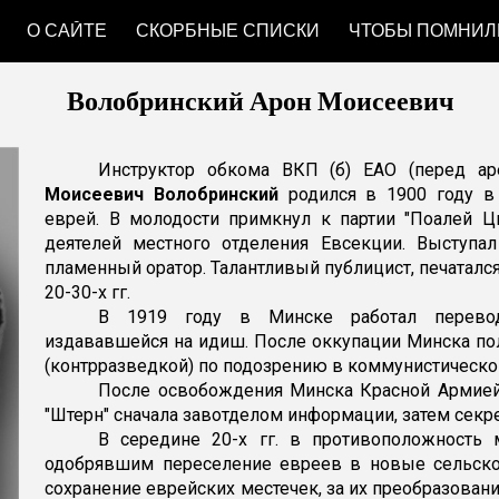
О САЙТЕ
СКОРБНЫЕ СПИСКИ
ЧТОБЫ ПОМНИЛ
ip to main content
Skip to navigat
Волобринский Арон Моисеевич
Инструктор обкома ВКП (б) ЕАО (перед ар
Моисеевич Волобринский
родился в 1900 году в 
еврей. В молодости примкнул к партии "Поалей Ц
деятелей местного отделения Евсекции. Выступа
пламенный оратор. Талантливый публицист, печаталс
20-30-х гг.
В 1919 году в Минске работал переводч
издававшейся на идиш. После оккупации Минска по
(контрразведкой) по подозрению в коммунистическо
После освобождения Минска Красной Армией в
"Штерн" сначала завотделом информации, затем секр
В середине 20-х гг. в противоположность
одобрявшим переселение евреев в новые сельско
сохранение еврейских местечек, за их преобразова