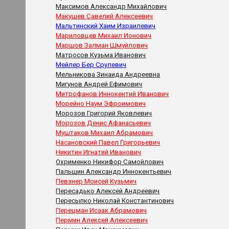
Максимов Александр Михайлович
Макушев Савелий Алексеевич
Мальтинский Хаим Израилевич
Мариловцев Михаил Ионович
Маршов Залман Шмуйлович
Матросов Кузьма Иванович
Мейлер Бер Срулевич
Мельникова Зинаида Андреевна
Мигунов Андрей Ефимович
Митрофанов Иннокентий Иванович
Морейно Наум Эфроимович
Морозов Григорий Яковлевич
Морозов Денис Афанасьевич
Муштаков Михаил Абрамович
Насановский Павел Григорьевич
Никитин Игнатий Иванович
Охрименко Никифор Самойлович
Пальшин Александр Иннокентьевич
Певзнер Моисей Кузьмич
Пересадько Алексей Андреевич
Пересыпко Николай Константинович
Перецман Исаак Абрамович
Пермин Алексей Алексеевич