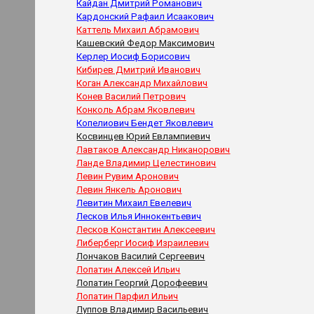
Кайдан Дмитрий Романович
Кардонский Рафаил Исаакович
Каттель Михаил Абрамович
Кашевский Федор Максимович
Керлер Иосиф Борисович
Кибирев Дмитрий Иванович
Коган Александр Михайлович
Конев Василий Петрович
Конколь Абрам Яковлевич
Копелиович Бендет Яковлевич
Косвинцев Юрий Евлампиевич
Лавтаков Александр Никанорович
Ланде Владимир Целестинович
Левин Рувим Аронович
Левин Янкель Аронович
Левитин Михаил Евелевич
Лесков Илья Иннокентьевич
Лесков Константин Алексеевич
Либерберг Иосиф Израилевич
Лончаков Василий Сергеевич
Лопатин Алексей Ильич
Лопатин Георгий Дорофеевич
Лопатин Парфил Ильич
Луппов Владимир Васильевич