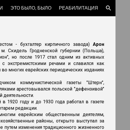
И
ЭТО БЫЛО, БЫЛО
РЕАБИЛИТАЦИЯ
ion
естом - бухгалтер кирпичного завода)
Арон
м. Скидель Гродненской губернии (Польша),
ион", но после 1917 стал одним из активных
л с экстремистскими речами и славился как
я во многих еврейских периодических изданиях
иком коммунистической газеты "Штерн",
ляками арестовывался польской "дефензивой"
й деятельности.
 1920 году и до 1930 года работал в газете
етарем редакции.
 многим еврейским общественным деятелям,
хозяйственные районы, открыто выступал за
ние путем изменения традиционного жизненного