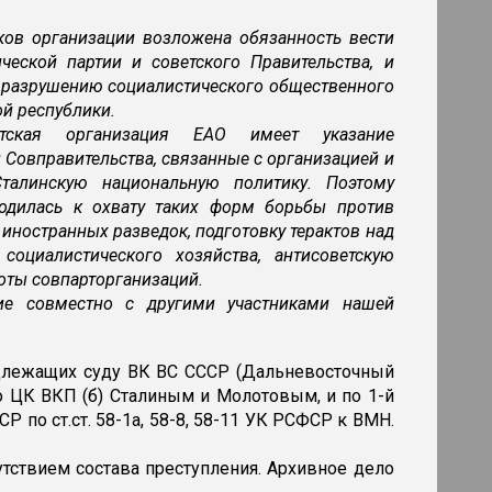
ков организации возложена обязанность вести
еской партии и советского Правительства, и
о разрушению социалистического общественного
й республики.
тская организация ЕАО имеет указание
 Совправительства, связанные с организацией и
Сталинскую национальную политику. Поэтому
водилась к охвату таких форм борьбы против
 иностранных разведок, подготовку терактов над
социалистического хозяйства, антисоветскую
оты совпарторганизаций.
ие совместно с другими участниками нашей
длежащих суду ВК ВС СССР (Дальневосточный
о ЦК ВКП (б) Сталиным и Молотовым, и по 1-й
Р по ст.ст. 58-1а, 58-8, 58-11 УК РСФСР к ВМН.
утствием состава преступления. Архивное дело