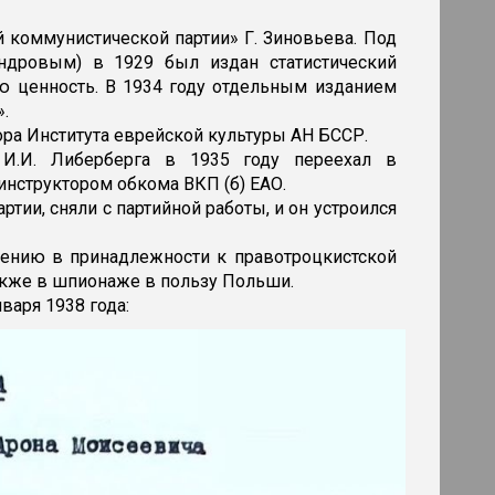
 коммунистической партии» Г. Зиновьева. Под
андровым) в 1929 был издан статистический
ю ценность. В 1934 году отдельным изданием
».
ора Института еврейской культуры АН БССР.
И.И. Либерберга в 1935 году переехал в
 инструктором обкома ВКП (б) ЕАО.
тии, сняли с партийной работы, и он устроился
нению в принадлежности к правотроцкистской
также в шпионаже в пользу Польши.
варя 1938 года: