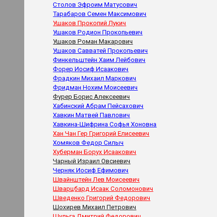
Столов Эфроим Матусович
Тарабаров Семен Максимович
Ушаков Прокопий Лукич
Ушаков Родион Прокопьевич
Ушаков Роман Макарович
Ушаков Савватей Прокопьевич
Финкельштейн Хаим Лейбович
Форер Иосиф Исаакович
Фрадкин Михаил Маркович
Фридман Нохим Моисеевич
Фурер Борис Алексеевич
Хабинский Абрам Пейсахович
Хавкин Матвей Павлович
Хавкина-Шифрина Софья Хоновна
Хан Чан Гер Григорий Елисеевич
Хомяков Федор Силыч
Хуберман Борух Исаакович
Чарный Израил Овсиевич
Черняк Иосиф Ефимович
Швайнштейн Лев Моисеевич
Шварцбард Исаак Соломонович
Шведенко Григорий Федорович
Шохирев Михаил Петрович
Шульга Дмитрий Федорович