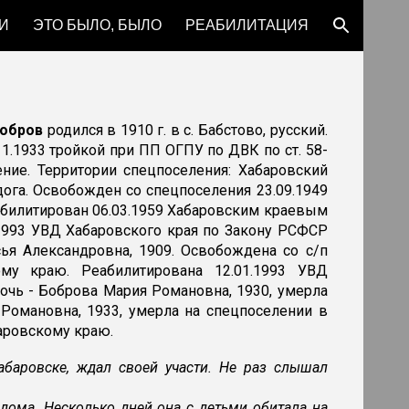
И
ЭТО БЫЛО, БЫЛО
РЕАБИЛИТАЦИЯ
ion
Бобров
родился в 1910 г. в с. Бабстово, русский.
1.1933 тройкой при ПП ОГПУ по ДВК по ст. 58-
ние. Территории спецпоселения: Хабаровский
Лидога. Освобожден со спецпоселения 23.09.1949
билитирован 06.03.1959 Хабаровским краевым
1.1993 УВД Хабаровского края по Закону РСФСР
сья Александровна, 1909. Освобождена со с/п
му краю. Реабилитирована 12.01.1993 УВД
дочь - Боброва Мария Романовна, 1930, умерла
а Романовна, 1933, умерла на спецпоселении в
баровскому краю.
абаровске, ждал своей участи. Не раз слышал
 дома. Несколько дней она с детьми обитала на