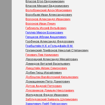
Власов Егор Евдокимович
Власов Михаил Евдокимович
Волобринский Арон Моисеевич
Воробьев Иван Александрович
Воронов Александр Иванович
Воронов Иван Лукич
Габриэль Иосиф Вульфович
Геллер Мирон Борисович
Гершков Абрам Аншелевич
Горбунов Александр Федорович
Грабштейн Н.Х. и Гольдфайн В.М.
Грузинский-Трифонов Николай Степанович
Гуревич Лев Наумович
Дворецкий Александр Михайлович
Демидов Виталий Васильевич
Дикштейн Айзик Симонович
Добин Гирш Израйлевич
Добрыгин Варфоломей Кирьянович
Домашенкин Петр Данилович
Дутов Андрей Петрович
Духовников Демьян Николаевич
Желудяков Федор Иванович
Заблудовский Зайвель Шулимович
Завилевич Лейб Пейсахович