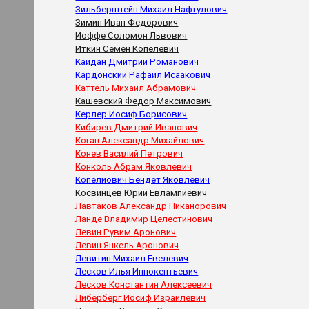
Зильберштейн Михаил Нафтулович
Зимин Иван Федорович
Иоффе Соломон Львович
Иткин Семен Копелевич
Кайдан Дмитрий Романович
Кардонский Рафаил Исаакович
Каттель Михаил Абрамович
Кашевский Федор Максимович
Керлер Иосиф Борисович
Кибирев Дмитрий Иванович
Коган Александр Михайлович
Конев Василий Петрович
Конколь Абрам Яковлевич
Копелиович Бендет Яковлевич
Косвинцев Юрий Евлампиевич
Лавтаков Александр Никанорович
Ланде Владимир Целестинович
Левин Рувим Аронович
Левин Янкель Аронович
Левитин Михаил Евелевич
Лесков Илья Иннокентьевич
Лесков Константин Алексеевич
Либерберг Иосиф Израилевич