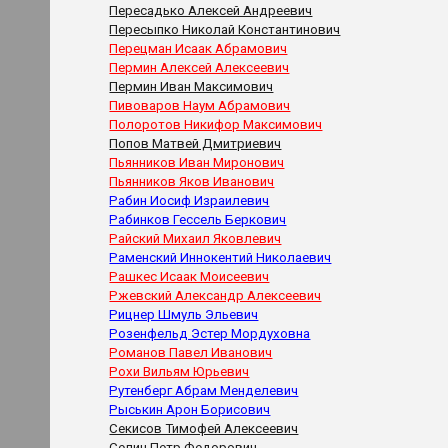
Пересадько Алексей Андреевич
Пересыпко Николай Константинович
Перецман Исаак Абрамович
Пермин Алексей Алексеевич
Пермин Иван Максимович
Пивоваров Наум Абрамович
Полоротов Никифор Максимович
Попов Матвей Дмитриевич
Пьянников Иван Миронович
Пьянников Яков Иванович
Рабин Иосиф Израилевич
Рабинков Гессель Беркович
Райский Михаил Яковлевич
Раменский Иннокентий Николаевич
Рашкес Исаак Моисеевич
Ржевский Александр Алексеевич
Рицнер Шмуль Эльевич
Розенфельд Эстер Мордуховна
Романов Павел Иванович
Рохи Вильям Юрьевич
Рутенберг Абрам Менделевич
Рыськин Арон Борисович
Секисов Тимофей Алексеевич
Селин Петр Федорович