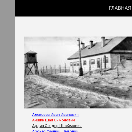
ГЛАВНАЯ
Sk
Алексеев Иван Иванович
Аншин Шая Симонович
Ардин Сендер Шлеймович
Аронес Файвиш Львович