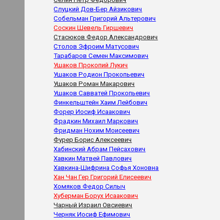
Слуцкий Дов-Бер Айзикович
Собельман Григорий Альтерович
Соскин Шевель Гиршевич
Стасюков Федор Александрович
Столов Эфроим Матусович
Тарабаров Семен Максимович
Ушаков Прокопий Лукич
Ушаков Родион Прокопьевич
Ушаков Роман Макарович
Ушаков Савватей Прокопьевич
Финкельштейн Хаим Лейбович
Форер Иосиф Исаакович
Фрадкин Михаил Маркович
Фридман Нохим Моисеевич
Фурер Борис Алексеевич
Хабинский Абрам Пейсахович
Хавкин Матвей Павлович
Хавкина-Шифрина Софья Хоновна
Хан Чан Гер Григорий Елисеевич
Хомяков Федор Силыч
Хуберман Борух Исаакович
Чарный Израил Овсиевич
Черняк Иосиф Ефимович