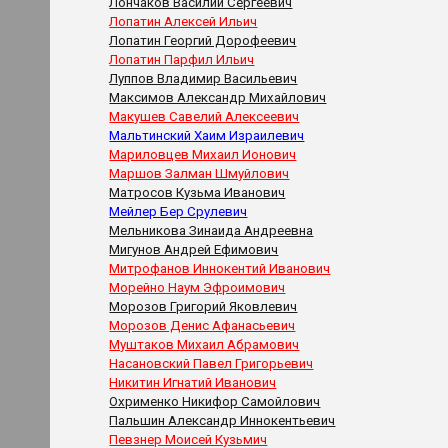
Лончаков Василий Сергеевич
Лопатин Алексей Ильич
Лопатин Георгий Дорофеевич
Лопатин Парфил Ильич
Луппов Владимир Васильевич
Максимов Александр Михайлович
Макушев Савелий Алексеевич
Мальтинский Хаим Израилевич
Мариловцев Михаил Ионович
Маршов Залман Шмуйлович
Матросов Кузьма Иванович
Мейлер Бер Срулевич
Мельникова Зинаида Андреевна
Мигунов Андрей Ефимович
Митрофанов Иннокентий Иванович
Морейно Наум Эфроимович
Морозов Григорий Яковлевич
Морозов Денис Афанасьевич
Муштаков Михаил Абрамович
Насановский Павел Григорьевич
Никитин Игнатий Иванович
Охрименко Никифор Самойлович
Пальшин Александр Иннокентьевич
Певзнер Моисей Кузьмич