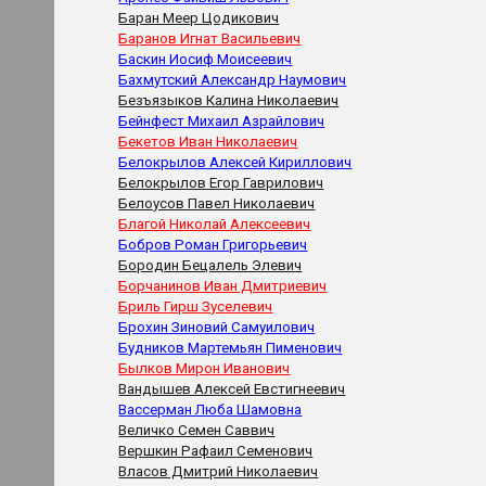
Баран Меер Цодикович
Баранов Игнат Васильевич
Баскин Иосиф Моисеевич
Бахмутский Александр Наумович
Безъязыков Калина Николаевич
Бейнфест Михаил Азрайлович
Бекетов Иван Николаевич
Белокрылов Алексей Кириллович
Белокрылов Егор Гаврилович
Белоусов Павел Николаевич
Благой Николай Алексеевич
Бобров Роман Григорьевич
Бородин Бецалель Элевич
Борчанинов Иван Дмитриевич
Бриль Гирш Зуселевич
Брохин Зиновий Самуилович
Будников Мартемьян Пименович
Былков Мирон Иванович
Вандышев Алексей Евстигнеевич
Вассерман Люба Шамовна
Величко Семен Саввич
Вершкин Рафаил Семенович
Власов Дмитрий Николаевич