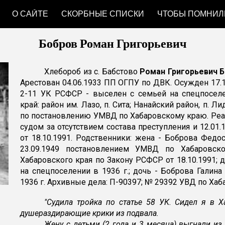
О САЙТЕ
СКОРБНЫЕ СПИСКИ
ЧТОБЫ ПОМНИЛ
ip to main content
Skip to navigat
Бобров Роман Григорьевич
Хлебороб из с. Бабстово
Роман Григорьевич 
Арестован 04.06.1933 ПП ОГПУ по ДВК. Осужден 17.1
2-11 УК РСФСР - выселен с семьей на спецпоселе
край: район им. Лазо, п. Сита; Нанайский район, п. 
по постановлению УМВД по Хабаровскому краю. Реа
судом за отсутствием состава преступления и 12.0
от 18.10.1991. Родственники: жена - Боброва Федо
23.09.1949 постановлением УМВД по Хабаровско
Хабаровского края по Закону РСФСР от 18.10.1991; 
на спецпоселении в 1936 г.; дочь - Боброва Галин
1936 г. Архивные дела: П-90397; № 29392 УВД по Ха
"Судила тройка по статье 58 УК. Сидел я в Х
душераздирающие крики из подвала.
Жену с детьми (2 года и 3 месяца) выгнали из