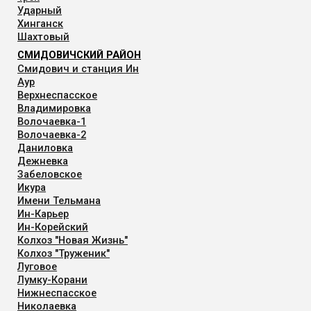
Ударный
Хинганск
Шахтовый
СМИДОВИЧСКИЙ РАЙОН
Смидович и станция Ин
Аур
Верхнеспасское
Владимировка
Волочаевка-1
Волочаевка-2
Даниловка
Дежневка
Забеловское
Икура
Имени Тельмана
Ин-Карьер
Ин-Корейский
Колхоз "Новая Жизнь"
Колхоз "Труженик"
Луговое
Лумку-Корани
Нижнеспасское
Николаевка