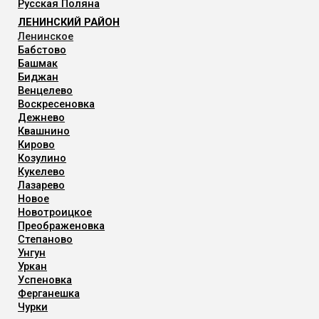
Русская Поляна
ЛЕНИНСКИЙ РАЙОН
Ленинское
Бабстово
Башмак
Биджан
Венцелево
Воскресеновка
Дежнево
Квашнино
Кирово
Козулино
Кукелево
Лазарево
Новое
Новотроицкое
Преображеновка
Степаново
Унгун
Уркан
Успеновка
Ферганешка
Чурки