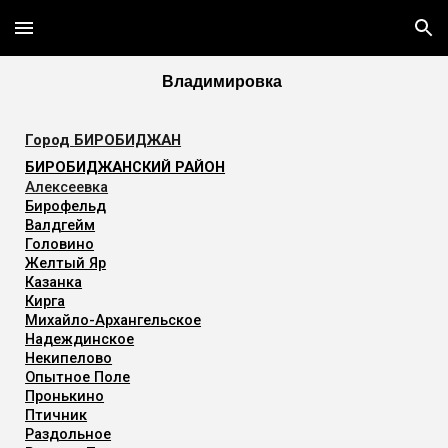
Skip to main content
Skip to navigation
Владимировка
Город
БИРОБИДЖАН
БИРОБИДЖАНСКИЙ РАЙОН
Алексеевка
Бирофельд
Валдгейм
Головино
Желтый Яр
Казанка
Кирга
Михайло-Архангельское
Надеждинское
Некипелово
Опытное Поле
Пронькино
Птичник
Раздольное