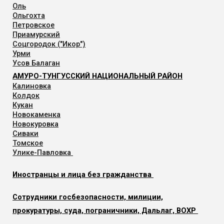
Оль
Ольгохта
Петровское
Приамурский
Соцгородок ("Икор")
Урми
Усов Балаган
АМУРО-ТУНГУССКИЙ НАЦИОНАЛЬНЫЙ РАЙОН
Калиновка
Колдок
Кукан
Новокаменка
Новокуровка
Сиваки
Томское
Улике-Павловка
Иностранцы и лица без гражданства
Сотрудники госбезопасности, милиции,
прокуратуры, суда, пограничники, Дальлаг, ВОХР