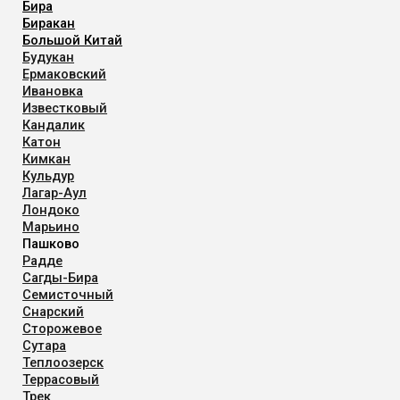
Бира
Биракан
Большой Китай
Будукан
Ермаковский
Ивановка
Известковый
Кандалик
Катон
Кимкан
Кульдур
Лагар-Аул
Лондоко
Марьино
Пашково
Радде
Сагды-Бира
Семисточный
Снарский
Сторожевое
Сутара
Теплоозерск
Террасовый
Трек