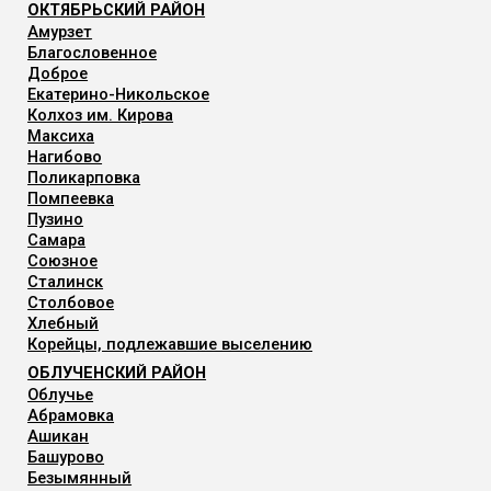
ОКТЯБРЬСКИЙ РАЙОН
Амурзет
Благословенное
Доброе
Екатерино-Никольское
Колхоз им. Кирова
Максиха
Нагибово
Поликарповка
Помпеевка
Пузино
Самара
Союзное
Сталинск
Столбовое
Хлебный
Корейцы, подлежавшие выселению
ОБЛУЧЕНСКИЙ РАЙОН
Облучье
Абрамовка
Ашикан
Башурово
Безымянный