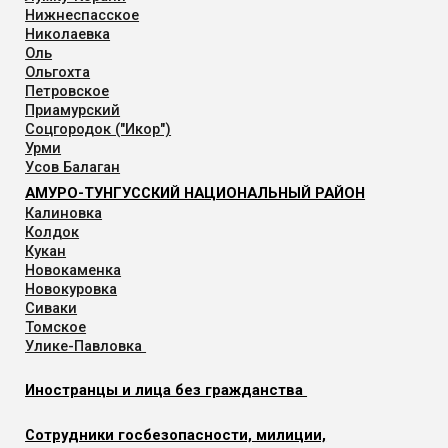
Нижнеспасское
Николаевка
Оль
Ольгохта
Петровское
Приамурский
Соцгородок ("Икор")
Урми
Усов Балаган
АМУРО-ТУНГУССКИЙ НАЦИОНАЛЬНЫЙ РАЙОН
Калиновка
Колдок
Кукан
Новокаменка
Новокуровка
Сиваки
Томское
Улике-Павловка
Иностранцы и лица без гражданства
Сотрудники госбезопасности, милиции,