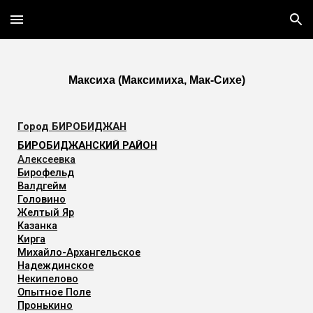
Skip to main content
Skip to navigation
Максиха (Максимиха, Мак-Сихе)
Город
БИРОБИДЖАН
БИРОБИДЖАНСКИЙ РАЙОН
Алексеевка
Бирофельд
Валдгейм
Головино
Желтый Яр
Казанка
Кирга
Михайло-Архангельское
Надеждинское
Некипелово
Опытное Поле
Пронькино