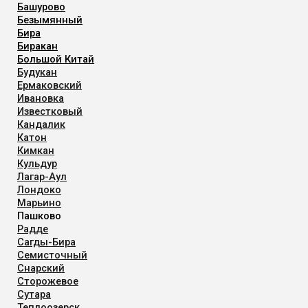
Башурово
Безымянный
Бира
Биракан
Большой Китай
Будукан
Ермаковский
Ивановка
Известковый
Кандалик
Катон
Кимкан
Кульдур
Лагар-Аул
Лондоко
Марьино
Пашково
Радде
Сагды-Бира
Семисточный
Снарский
Сторожевое
Сутара
Теплоозерск