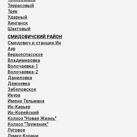
Террасовый
Трек
Ударный
Хинганск
Шахтовый
СМИДОВИЧСКИЙ РАЙОН
Смидович и станция Ин
Аур
Верхнеспасское
Владимировка
Волочаевка-1
Волочаевка-2
Даниловка
Дежневка
Забеловское
Икура
Имени Тельмана
Ин-Карьер
Ин-Корейский
Колхоз "Новая Жизнь"
Колхоз "Труженик"
Луговое
Лумку-Корани