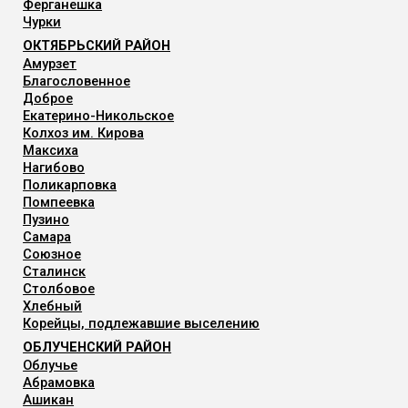
Ферганешка
Чурки
ОКТЯБРЬСКИЙ РАЙОН
Амурзет
Благословенное
Доброе
Екатерино-Никольское
Колхоз им. Кирова
Максиха
Нагибово
Поликарповка
Помпеевка
Пузино
Самара
Союзное
Сталинск
Столбовое
Хлебный
Корейцы, подлежавшие выселению
ОБЛУЧЕНСКИЙ РАЙОН
Облучье
Абрамовка
Ашикан