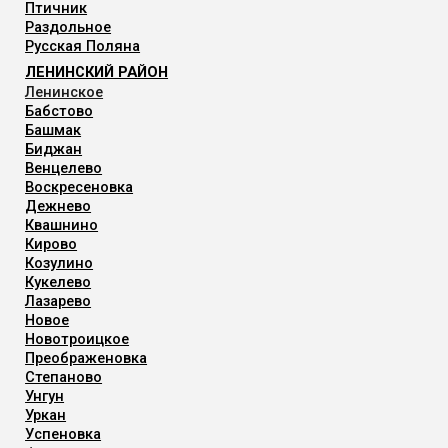
Птичник
Раздольное
Русская Поляна
ЛЕНИНСКИЙ РАЙОН
Ленинское
Бабстово
Башмак
Биджан
Венцелево
Воскресеновка
Дежнево
Квашнино
Кирово
Козулино
Кукелево
Лазарево
Новое
Новотроицкое
Преображеновка
Степаново
Унгун
Уркан
Успеновка