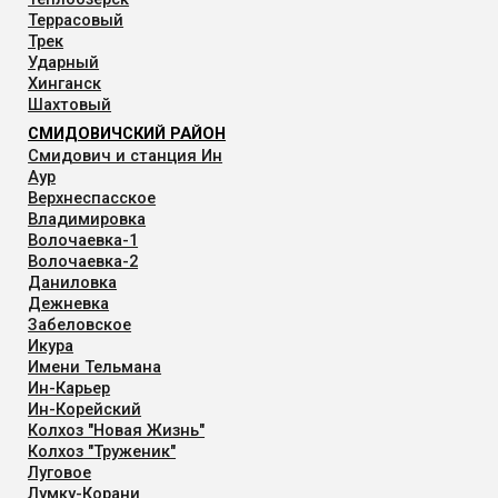
Террасовый
Трек
Ударный
Хинганск
Шахтовый
СМИДОВИЧСКИЙ РАЙОН
Смидович и станция Ин
Аур
Верхнеспасское
Владимировка
Волочаевка-1
Волочаевка-2
Даниловка
Дежневка
Забеловское
Икура
Имени Тельмана
Ин-Карьер
Ин-Корейский
Колхоз "Новая Жизнь"
Колхоз "Труженик"
Луговое
Лумку-Корани