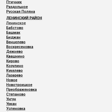
Птичник
Раздольное
Русская Поляна
ЛЕНИНСКИЙ РАЙОН
Ленинское
Бабстово
Башмак
Биджан
Венцелево
Воскресеновка
Дежнево
Квашнино
Кирово
Козулино
Кукелево
Лазарево
Новое
Новотроицкое
Преображеновка
Степаново
Унгун
Уркан
Успеновка