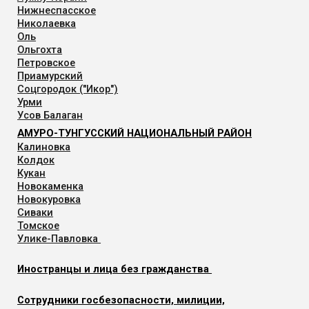
Нижнеспасское
Николаевка
Оль
Ольгохта
Петровское
Приамурский
Соцгородок ("Икор")
Урми
Усов Балаган
АМУРО-ТУНГУССКИЙ НАЦИОНАЛЬНЫЙ РАЙОН
Калиновка
Колдок
Кукан
Новокаменка
Новокуровка
Сиваки
Томское
Улике-Павловка
Иностранцы и лица без гражданства
Сотрудники госбезопасности, милиции,