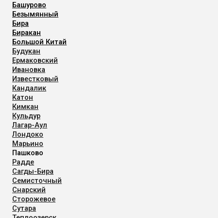
Башурово
Безымянный
Бира
Биракан
Большой Китай
Будукан
Ермаковский
Ивановка
Известковый
Кандалик
Катон
Кимкан
Кульдур
Лагар-Аул
Лондоко
Марьино
Пашково
Радде
Сагды-Бира
Семисточный
Снарский
Сторожевое
Сутара
Теплоозерск