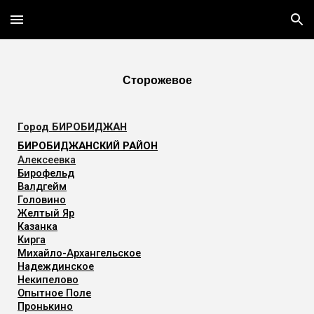
Skip to main content
Skip to navigation
Сторожевое
Город
БИРОБИДЖАН
БИРОБИДЖАНСКИЙ РАЙОН
Алексеевка
Бирофельд
Валдгейм
Головино
Желтый Яр
Казанка
Кирга
Михайло-Архангельское
Надеждинское
Некипелово
Опытное Поле
Пронькино