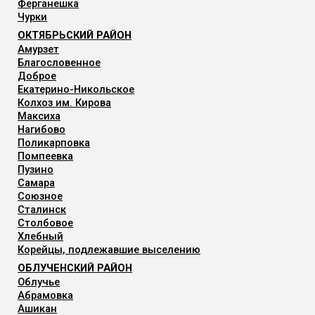
Ферганешка
Чурки
ОКТЯБРЬСКИЙ РАЙОН
Амурзет
Благословенное
Доброе
Екатерино-Никольское
Колхоз им. Кирова
Максиха
Нагибово
Поликарповка
Помпеевка
Пузино
Самара
Союзное
Сталинск
Столбовое
Хлебный
Корейцы, подлежавшие выселению
ОБЛУЧЕНСКИЙ РАЙОН
Облучье
Абрамовка
Ашикан