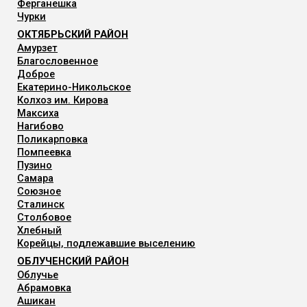
Ферганешка
Чурки
ОКТЯБРЬСКИЙ РАЙОН
Амурзет
Благословенное
Доброе
Екатерино-Никольское
Колхоз им. Кирова
Максиха
Нагибово
Поликарповка
Помпеевка
Пузино
Самара
Союзное
Сталинск
Столбовое
Хлебный
Корейцы, подлежавшие выселению
ОБЛУЧЕНСКИЙ РАЙОН
Облучье
Абрамовка
Ашикан