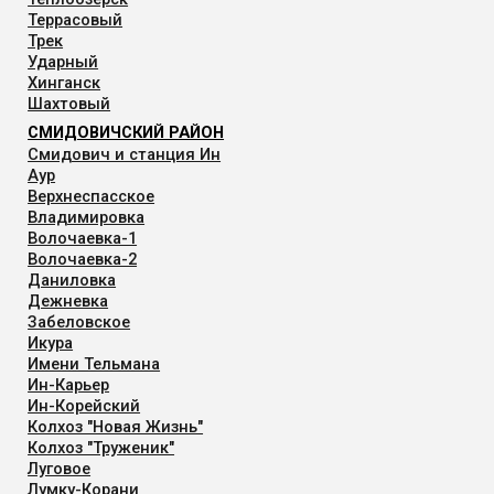
Террасовый
Трек
Ударный
Хинганск
Шахтовый
СМИДОВИЧСКИЙ РАЙОН
Смидович и станция Ин
Аур
Верхнеспасское
Владимировка
Волочаевка-1
Волочаевка-2
Даниловка
Дежневка
Забеловское
Икура
Имени Тельмана
Ин-Карьер
Ин-Корейский
Колхоз "Новая Жизнь"
Колхоз "Труженик"
Луговое
Лумку-Корани