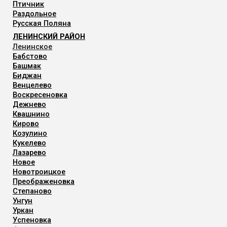
Птичник
Раздольное
Русская Поляна
ЛЕНИНСКИЙ РАЙОН
Ленинское
Бабстово
Башмак
Биджан
Венцелево
Воскресеновка
Дежнево
Квашнино
Кирово
Козулино
Кукелево
Лазарево
Новое
Новотроицкое
Преображеновка
Степаново
Унгун
Уркан
Успеновка