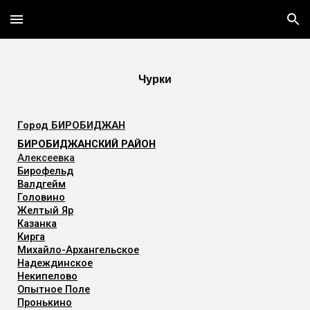
Skip to main content
Skip to navigation
Чурки
Город
БИРОБИДЖАН
БИРОБИДЖАНСКИЙ РАЙОН
Алексеевка
Бирофельд
Валдгейм
Головино
Желтый Яр
Казанка
Кирга
Михайло-Архангельское
Надеждинское
Некипелово
Опытное Поле
Пронькино