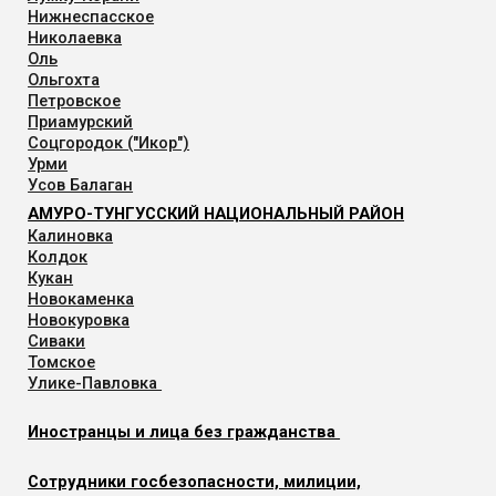
Нижнеспасское
Николаевка
Оль
Ольгохта
Петровское
Приамурский
Соцгородок ("Икор")
Урми
Усов Балаган
АМУРО-ТУНГУССКИЙ НАЦИОНАЛЬНЫЙ РАЙОН
Калиновка
Колдок
Кукан
Новокаменка
Новокуровка
Сиваки
Томское
Улике-Павловка
Иностранцы и лица без гражданства
Сотрудники госбезопасности, милиции,