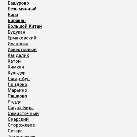
Башурово
Безымянный
Бира
Биракан
Большой Китай
Будукан
Ермаковский
Ивановка
Известковый
Кандалик
Катон
Кимкан
Кульдур
Лагар-Аул
Лондоко
Марьино
Пашково
Радде
Сагды-Бира
Семисточный
Снарский
Сторожевое
Сутара
Теплоозерск