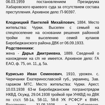
06.03.1959 постановлением Президиума
Хабаровского краевого суда за отсутствием состава
преступления. Архивное дело: П-90397.
Клодницкий Пантелей Михайлович
, 1884. Место
жительства: Чурки. Выселен с семьей на
спецпоселение на основании решения районной
тройки по выселению семей кулаков
Биробиджанского района ДВК от 06.09.1933.
Родственники:
жена -
Дарья Дмитриевна
,
1889. Сведений о
нахождении на с/п не имеется. Архивное дело: ГА
ЕАО, ф. 75, оп. 11, д. 5а.
Курисько Иван Семенович
, 1910, урожен. с.
Черичанки Екатеринославской губ., украинец. Зав.
гаражом МТС. Место жительства: Чурки. Арест.
10.03.1938 63-м Биробиджанским погранотрядом
НКВД. Осужд. 29.04.1938 тройкой при УНКВД по ДВК
по ст.ст. 58-1а, 58-11, 58-8 УК РСФСР к ВМН.
Расстрелян 31.05.1938 в Хабаровске.