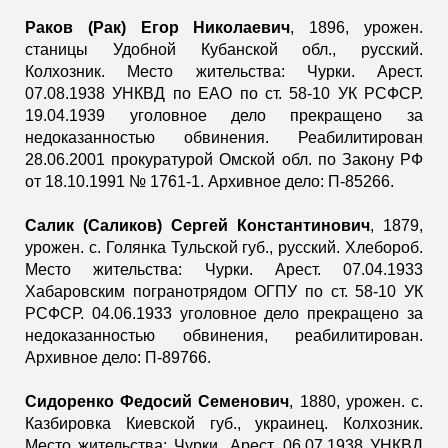
Раков (Рак) Егор Николаевич
, 1896, урожен.
станицы Удобной Кубанской обл., русский.
Колхозник. Место жительства: Чурки. Арест.
07.08.1938 УНКВД по ЕАО по ст. 58-10 УК РСФСР.
19.04.1939 уголовное дело прекращено за
недоказанностью обвинения. Реабилитирован
28.06.2001 прокуратурой Омской обл. по Закону РФ
от 18.10.1991 № 1761-1. Архивное дело: П-85266.
Салик (Саликов) Сергей Константинович
, 1879,
урожен. с. Голянка Тульской губ., русский. Хлебороб.
Место жительства: Чурки. Арест. 07.04.1933
Хабаровским погранотрядом ОГПУ по ст. 58-10 УК
РСФСР. 04.06.1933 уголовное дело прекращено за
недоказанностью обвинения, реабилитирован.
Архивное дело: П-89766.
Сидоренко Федосий Семенович
, 1880, урожен. с.
Казбировка Киевской губ., украинец. Колхозник.
Место жительства: Чурки. Арест. 06.07.1938 УНКВД