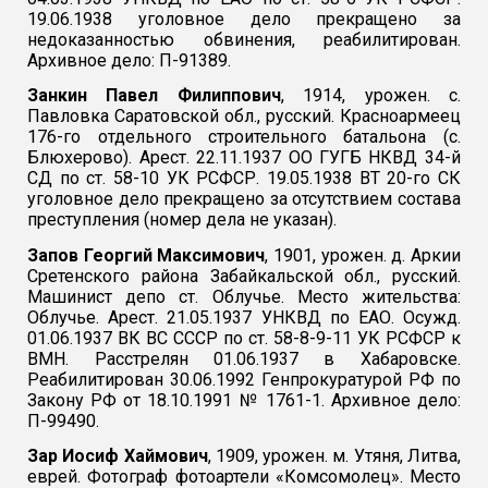
19.06.1938 уголовное дело прекращено за
недоказанностью обвинения, реабилитирован.
Архивное дело: П-91389.
Занкин Павел Филиппович
, 1914, урожен. с.
Павловка Саратовской обл., русский. Красноармеец
176-го отдельного строительного батальона (с.
Блюхерово). Арест. 22.11.1937 ОО ГУГБ НКВД 34-й
СД по ст. 58-10 УК РСФСР. 19.05.1938 ВТ 20-го СК
уголовное дело прекращено за отсутствием состава
преступления (номер дела не указан).
Запов Георгий Максимович
, 1901, урожен. д. Аркии
Сретенского района Забайкальской обл., русский.
Машинист депо ст. Облучье. Место жительства:
Облучье. Арест. 21.05.1937 УНКВД по ЕАО. Осужд.
01.06.1937 ВК ВС СССР по ст. 58-8-9-11 УК РСФСР к
ВМН. Расстрелян 01.06.1937 в Хабаровске.
Реабилитирован 30.06.1992 Генпрокуратурой РФ по
Закону РФ от 18.10.1991 № 1761-1. Архивное дело:
П-99490.
Зар Иосиф Хаймович
, 1909, урожен. м. Утяня, Литва,
еврей. Фотограф фотоартели «Комсомолец». Место