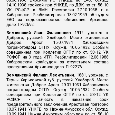
08.08.1938 Бирским РО УНКВД по ЕАО. Осужд.
14.10.1938 тройкой при УНКВД по ДВК по ст. 58-10
УК РСФСР к ВМН. Расстрелян 27.10.1938 г в
Хабаровске. Реабилитирован 18.02.1959 облсудом
ЕАО за недоказанностью обвинения. Архивное
дело: П-92692.
Землянский Иван Филиппович
, 1912, урожен. с.
Доброго, русский. Хлебороб. Место жительства:
Доброе. Арест. 15.07.1931 Хабаровским
погранотрядом ОГПУ. Осужд. 10.05.1932 Особым
совещанием при Коллегии ОГПУ по ст. 58-12 УК
РСФСР на 3 года ИТЛ. Реабилитирован 12.08.1988
Хабаровским крайсудом за отсутствием состава
преступления. Архивное дело: П-92276.
Землянский Филипп Леонтьевич
, 1881, урожен. с.
Терны Харьковской губ., русский. Хлебороб. Место
жительства: Доброе. Арест. 29.07.1931 Хабаровским
погранотрядом ОГПУ. Осужд. 10.05.1932 Особым
совещанием при Коллегии ОГПУ по ст. 58-12 УК
РСФСР - зачесть в наказание срок
предварительного заключения. Арестован повторно
10.07.1941 УНКГБ по Нижне-Амурской обл. Осужд.
10.09.1941 Нижне-Амурским облсудом по ст. 58-10