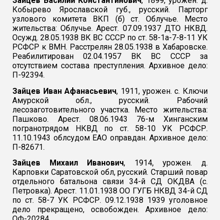
Зайцев Василий Константинович
, 1899, урожен. д.
Кобырево Ярославской губ., русский. Парторг
узлового комитета ВКП (б) ст. Облучье. Место
жительства: Облучье. Арест. 07.09.1937 ДТО НКВД.
Осужд. 28.05.1938 ВК ВС СССР по ст. 58-1а-7-8-11 УК
РСФСР к ВМН. Расстрелян 28.05.1938 в Хабаровске.
Реабилитирован 02.04.1957 ВК ВС СССР за
отсутствием состава преступления. Архивное дело:
П-92394.
Зайцев Иван Афанасьевич
, 1911, урожен. с. Ключи
Амурской обл., русский. Рабочий
лесозаготовительного участка. Место жительства:
Пашково. Арест. 08.06.1943 76-м Хинганским
погранотрядом НКВД по ст. 58-10 УК РСФСР.
11.10.1943 облсудом ЕАО оправдан. Архивное дело:
П-82671.
Зайцев Михаил Иванович
, 1914, урожен. д.
Карповки Саратовской обл, русский. Старший повар
отдельного батальона связи 34-й СД ОКДВА (с.
Петровка). Арест. 11.01.1938 ОО ГУГБ НКВД 34-й СД
по ст. 58-7 УК РСФСР. 09.12.1938 1939 уголовное
дело прекращено, освобожден. Архивное дело:
ОФ-20284.