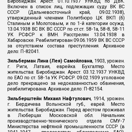
Биробиджан. Арест. 01.10.1937 УНКВД по ДВК.
Включен в список лиц, подлежащих суду ВК ВС
СССР (Дальневосточный край, 09.02.1938),
утвержденный членами Политбюро ЦК ВКП (б)
Сталиным и Молотовым, и по 1-й категории осужд.
13.04.1938 ВС ВК ВС СССР по ст.ст. 58-1а, 58-8, 58-11
УК РСФСР к ВМН. Расстрелян 13.04.1938 в
Хабаровске. Реабилитирован 09.06.1959 ВК ВС СССР
за отсутствием состава преступления. Архивное
дело: П-82041.
Зильберман Лина (Лея) Самойловна
, 1903, урожен.
г. Риги, Латвия, еврейка. Бухгалтер. Место
жительства: Биробиджан. Арест. 03.12.1937 УНКВД
по ЕАО по ст. 58-1а УК РСФСР. 09.02.1939 уголовное
дело прекращено за недоказанностью обвинения,
реабилитирована. Архивное дело: П-82154.
Зильберштейн Михаил Нафтулович
, 1914, урожен.
г. Бердичева Волынской губ., еврей. Место
жительства: Биробиджан. Перед арестом проживал
в Люберцах Московской обл. Начальник
производственно-технического отдела СМУ-7
Министерства нефтяной промышленности СССР (в