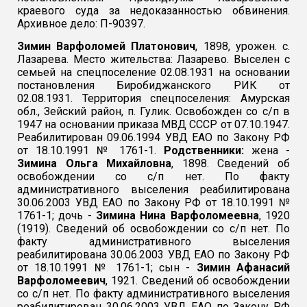
краевого суда за недоказанностью обвинения.
Архивное дело: П-90397.
Зимин Варфоломей Платонович
, 1898, урожен. с.
Лазарева. Место жительства: Лазарево. Выселен с
семьей на спецпоселение 02.08.1931 на основании
постановления Биробиджанского РИК от
02.08.1931. Территория спецпоселения: Амурская
обл., Зейский район, п. Гулик. Освобожден со с/п в
1947 на основании приказа МВД СССР от 07.10.1947.
Реабилитирован 09.06.1994 УВД ЕАО по Закону РФ
от 18.10.1991 № 1761-1.
Родственники:
жена -
Зимина Ольга Михайловна
, 1898. Сведений об
освобождении со с/п нет. По факту
административного выселения реабилитирована
30.06.2003 УВД ЕАО по Закону РФ от 18.10.1991 №
1761-1; дочь -
Зимина Нина Варфоломеевна
, 1920
(1919). Сведений об освобождении со с/п нет. По
факту административного выселения
реабилитирована 30.06.2003 УВД ЕАО по Закону РФ
от 18.10.1991 № 1761-1; сын -
Зимин Афанасий
Варфоломеевич
, 1921. Сведений об освобождении
со с/п нет. По факту административного выселения
реабилитирован 30.06.2003 УВД ЕАО по Закону РФ