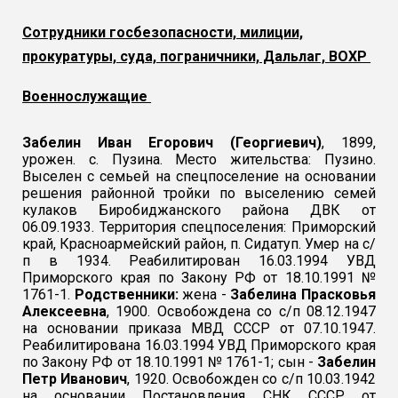
Сотрудники госбезопасности, милиции,
прокуратуры, суда, пограничники, Дальлаг, ВОХР
Военнослужащие
Забелин Иван Егорович (Георгиевич)
, 1899,
урожен. с. Пузина. Место жительства: Пузино.
Выселен с семьей на спецпоселение на основании
решения районной тройки по выселению семей
кулаков Биробиджанского района ДВК от
06.09.1933. Территория спецпоселения: Приморский
край, Красноармейский район, п. Сидатуп. Умер на с/
п в 1934. Реабилитирован 16.03.1994 УВД
Приморского края по Закону РФ от 18.10.1991 №
1761-1.
Родственники:
жена -
Забелина Прасковья
Алексеевна
, 1900. Освобождена со с/п 08.12.1947
на основании приказа МВД СССР от 07.10.1947.
Реабилитирована 16.03.1994 УВД Приморского края
по Закону РФ от 18.10.1991 № 1761-1; сын -
Забелин
Петр Иванович
, 1920. Освобожден со с/п 10.03.1942
на основании Постановления СНК СССР от