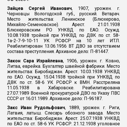
Зайцев Сергей Иванович
, 1907, урожен. г.
Черновцы Вологодской губ., русский. Ветврач.
Место жительства: Ленинское (Блюхерово,
Михайло-Семеновское). Арест. 21.01.1938
Блюхеровским РО УНКВД по ЕАО. Осужд.
10.08.1938 тройкой при УНКВД по ДВК по ст. 58-
1а-2-7-9-10-11 УК РСФСР на 10 лет ИТЛ.
Реабилитирован 13.06.1956 ВТ ДВО за отсутствием
состава преступления. Архивное дело: П-81447.
Закон Сара Израйлевна
, 1906, урожен. г. Ковно,
Литва, еврейка. Бухгалтер швейной фабрики. Место
жительства: Биробиджан. Арест. 10.03.1938 УНКВД
по ЕАО. Осужд. 15.04.1938 тройкой при УНКВД по
ДВК по ст. 58-6 УК РСФСР к ВМН. Расстреляна
11.05.1938 в Хабаровске. Реабилитирована
27.07.1989 Военной прокуратурой ДВО по Указу ПВС
СССР от 16.01.1989. Архивное дело: П-96187.
Закс Иван Рудольфович
, 1889, урожен. г. Риги,
Латвия, латыш. Слесарь обозного завода. Место
жительства: Биробиджан. Арест. 25.07.1938 УНКВД
по ЕАО по ст. 58-6 УК РСФСР. 21.12.1938 уголовное