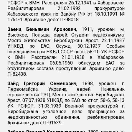
РСФСР к ВМН. Расстрелян 26.12.1941 в Хабаровске.
Реабилитирован 21.02.1992 прокуратурой
Хабаровского края по Закону РФ от 18.10.1991 №
1761-1. Архивное дело: П-98018.
Заенц Беньямин Аронович
, 1911, урожен. м.
Высокое, Польша, еврей. Студент педтехникума.
Место жительства: Биробиджан. Арест. 22.11.1937
УНКВД по ЕАО. Осужд. 30.12.1937 Особым
совещанием при НКВД СССР по ст. 58-10 УК РСФСР
к ВМН. Расстрелян 21.01.1938 в Хабаровске.
Реабилитирован 06.05.1960 облсудом ЕАО за
отсутствием состава преступления. Архивное дело:
П-82438.
Зайд Григорий Семенович
, 1898, урожен. г.
Первомайска, Украина, еврей. Начальник
строительства ТЭЦ. Место жительства: Биробиджан.
Арест. 07.07.1938 УНКВД по ЕАО по ст.ст. 58-6, 58-13
УК РСФСР. 31.03.1939 Военной прокуратурой г.
Биробиджана уголовное дело прекращено за
недоказанностью обвинения, реабилитирован.
Архивное дело: П-91539.