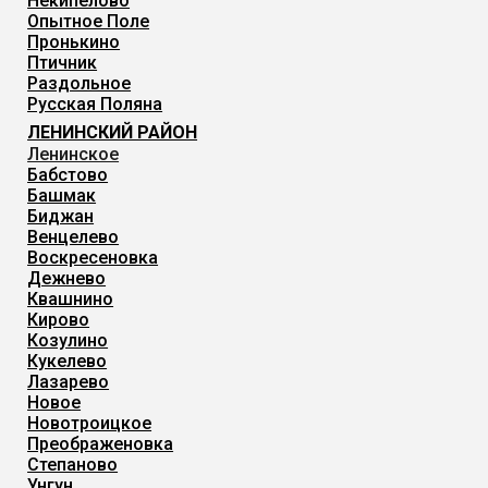
Некипелово
Опытное Поле
Пронькино
Птичник
Раздольное
Русская Поляна
ЛЕНИНСКИЙ РАЙОН
Ленинское
Бабстово
Башмак
Биджан
Венцелево
Воскресеновка
Дежнево
Квашнино
Кирово
Козулино
Кукелево
Лазарево
Новое
Новотроицкое
Преображеновка
Степаново
Унгун