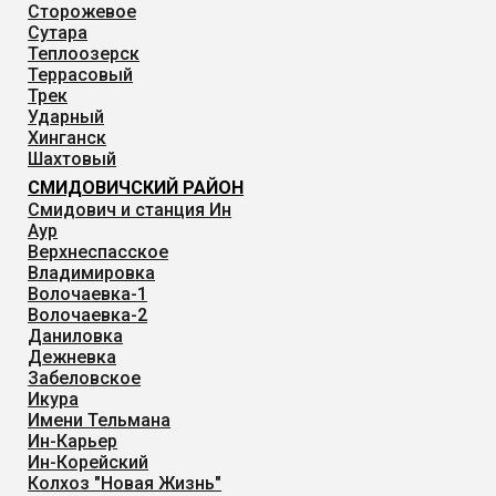
Сторожевое
Сутара
Теплоозерск
Террасовый
Трек
Ударный
Хинганск
Шахтовый
СМИДОВИЧСКИЙ РАЙОН
Смидович и станция Ин
Аур
Верхнеспасское
Владимировка
Волочаевка-1
Волочаевка-2
Даниловка
Дежневка
Забеловское
Икура
Имени Тельмана
Ин-Карьер
Ин-Корейский
Колхоз "Новая Жизнь"