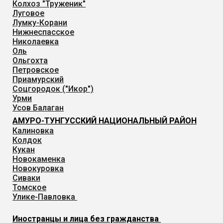
Колхоз "Труженик"
Луговое
Лумку-Корани
Нижнеспасское
Николаевка
Оль
Ольгохта
Петровское
Приамурский
Соцгородок ("Икор")
Урми
Усов Балаган
АМУРО-ТУНГУССКИЙ НАЦИОНАЛЬНЫЙ РАЙОН
Калиновка
Колдок
Кукан
Новокаменка
Новокуровка
Сиваки
Томское
Улике-Павловка
Иностранцы и лица без гражданства