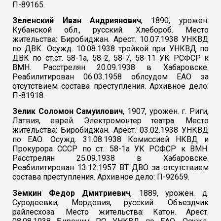
П-89165.
Зеленский Иван Андриянович
, 1890, урожен.
Кубанской обл., русский. Хлебороб. Место
жительства: Биробиджан. Арест. 10.07.1938 УНКВД
по ДВК. Осужд. 10.08.1938 тройкой при УНКВД по
ДВК по ст.ст. 58-1а, 58-2, 58-7, 58-11 УК РСФСР к
ВМН. Расстрелян 20.09.1938 в Хабаровске.
Реабилитирован 06.03.1958 облсудом ЕАО за
отсутствием состава преступления. Архивное дело:
П-81918.
Зелик Соломон Самуилович
, 1907, урожен. г. Риги,
Латвия, еврей. Электромонтер театра. Место
жительства: Биробиджан. Арест. 03.02.1938 УНКВД
по ЕАО. Осужд. 31.08.1938 Комиссией НКВД и
Прокурора СССР по ст. 58-1а УК РСФСР к ВМН.
Расстрелян 25.09.1938 в Хабаровске.
Реабилитирован 13.12.1957 ВТ ДВО за отсутствием
состава преступления. Архивное дело: П-92659.
Земкин Федор Дмитриевич
, 1889, урожен. д.
Суродеевки, Мордовия, русский. Объездчик
райлесхоза. Место жительства: Катон. Арест.