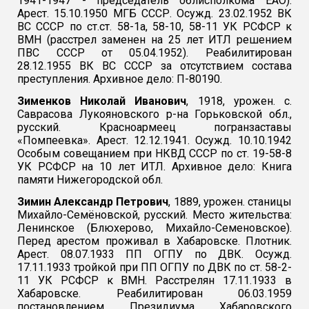
1941-1947 - председатель облисполкома ЕАО).
Арест. 15.10.1950 МГБ СССР. Осужд. 23.02.1952 ВК
ВС СССР по ст.ст. 58-1а, 58-10, 58-11 УК РСФСР к
ВМН (расстрел заменен на 25 лет ИТЛ решением
ПВС СССР от 05.04.1952). Реабилитирован
28.12.1955 ВК ВС СССР за отсутствием состава
преступления. Архивное дело: П-80190.
Зименков Николай Иванович
, 1918, урожен. с.
Саврасова Лукояновского р-на Горьковской обл.,
русский. Красноармеец погранзаставы
«Помпеевка». Арест. 12.12.1941. Осужд. 10.10.1942
Особым совещанием при НКВД СССР по ст. 19-58-8
УК РСФСР на 10 лет ИТЛ. Архивное дело: Книга
памяти Нижегородской обл.
Зимин Александр Петрович
, 1889, урожен. станицы
Михайло-Семёновской, русский. Место жительства:
Ленинское (Блюхерово, Михайло-Семеновское).
Перед арестом проживал в Хабаровске. Плотник.
Арест. 08.07.1933 ПП ОГПУ по ДВК. Осужд.
17.11.1933 тройкой при ПП ОГПУ по ДВК по ст. 58-2-
11 УК РСФСР к ВМН. Расстрелян 17.11.1933 в
Хабаровске. Реабилитирован 06.03.1959
постановлением Президиума Хабаровского