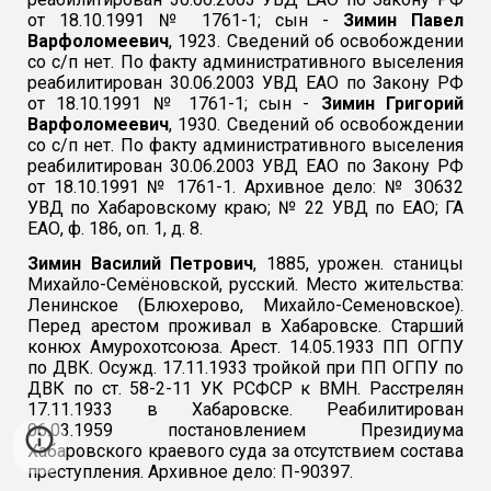
от 18.10.1991 № 1761-1; сын -
Зимин Павел
Варфоломеевич
, 1923. Сведений об освобождении
со с/п нет. По факту административного выселения
реабилитирован 30.06.2003 УВД ЕАО по Закону РФ
от 18.10.1991 № 1761-1; сын -
Зимин Григорий
Варфоломеевич
, 1930. Сведений об освобождении
со с/п нет. По факту административного выселения
реабилитирован 30.06.2003 УВД ЕАО по Закону РФ
от 18.10.1991 № 1761-1. Архивное дело: № 30632
УВД по Хабаровскому краю; № 22 УВД по ЕАО; ГА
ЕАО, ф. 186, оп. 1, д. 8.
Зимин Василий Петрович
, 1885, урожен. станицы
Михайло-Семёновской, русский. Место жительства:
Ленинское (Блюхерово, Михайло-Семеновское).
Перед арестом проживал в Хабаровске. Старший
конюх Амурохотсоюза. Арест. 14.05.1933 ПП ОГПУ
по ДВК. Осужд. 17.11.1933 тройкой при ПП ОГПУ по
ДВК по ст. 58-2-11 УК РСФСР к ВМН. Расстрелян
17.11.1933 в Хабаровске. Реабилитирован
06.03.1959 постановлением Президиума
Хабаровского краевого суда за отсутствием состава
преступления. Архивное дело: П-90397.