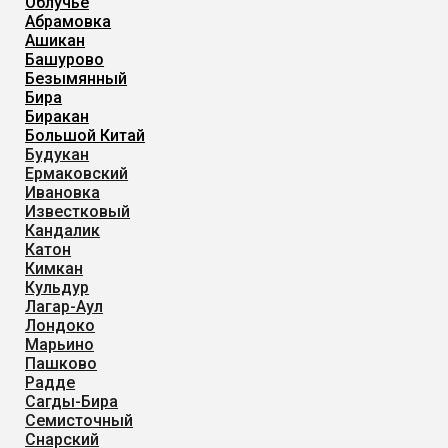
Облучье
Абрамовка
Ашикан
Башурово
Безымянный
Бира
Биракан
Большой Китай
Будукан
Ермаковский
Ивановка
Известковый
Кандалик
Катон
Кимкан
Кульдур
Лагар-Аул
Лондоко
Марьино
Пашково
Радде
Сагды-Бира
Семисточный
Снарский