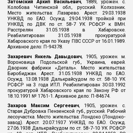
Затомский Архип Васильевич
, 1889, урожен. с.
Колобова Читинской обл., русский. Колхозник.
Место жительства: Лазарево. Арест. 29.03.1938
УНКВД по ЕАО. Осужд. 29.04.1938 тройкой при
УНКВД по ДВК по ст. 58-7 УК РСФСР к ВМН.
Расстрелян 31.05.1938 в Хабаровске.
Реабилитирован 31.05.1938 прокуратурой
Хабаровского края по Указу ПВС СССР от 16.01.1989.
Архивное дело: П-94378.
Захаревич Янкель Давыдович
, 1905, урожен. м.
Вороновица Подольской губ., Украина, еврей.
Дворник фабрики «Деталь». Место жительства:
Биробиджан. Арест. 31.05.1938 УНКВД по ЕАО.
Осужд. 13.08.1938 Далькрайсудом по ст. 58-10 УК
РСФСР на 3 года ИТЛ. Реабилитирован 30.03.1992
прокуратурой Хабаровского края по Закону РФ от
18.10.1991 № 1761-1. Архивное дело: П-84674.
Захаров Максим Сергеевич
, 1905, урожен. с.
Старая Дубровка Пензенской губ., русский. Рабочий
лесоучастка. Место жительства: Лондоко (Лондоко-
завод). Арест. 20.07.1937 УНКВД по ЕАО. Осужд.
27.06.1938 Далькрайсудом по ст. 58-7-10 УК РСФСР