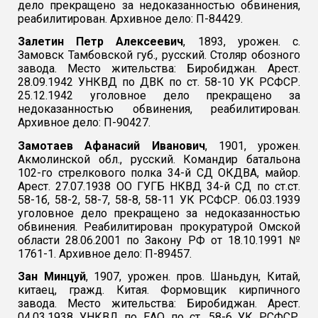
дело прекращено за недоказанностью обвинения,
реабилитирован. Архивное дело: П-84429.
Залетин Петр Алексеевич
, 1893, урожен. с.
Замовск Тамбовской губ., русский. Столяр обозного
завода. Место жительства: Биробиджан. Арест.
28.09.1942 УНКВД по ДВК по ст. 58-10 УК РСФСР.
25.12.1942 уголовное дело прекращено за
недоказанностью обвинения, реабилитирован.
Архивное дело: П-90427.
Замотаев Афанасий Иванович
, 1901, урожен.
Акмолинской обл., русский. Командир батальона
102-го стрелкового полка 34-й СД ОКДВА, майор.
Арест. 27.07.1938 ОО ГУГБ НКВД 34-й СД по ст.ст.
58-1б, 58-2, 58-7, 58-8, 58-11 УК РСФСР. 06.03.1939
уголовное дело прекращено за недоказанностью
обвинения. Реабилитирован прокуратурой Омской
области 28.06.2001 по Закону РФ от 18.10.1991 №
1761-1. Архивное дело: П-89457.
Зан Минцуй
, 1907, урожен. пров. Шаньдун, Китай,
китаец, гражд. Китая. Формовщик кирпичного
завода. Место жительства: Биробиджан. Арест.
04.03.1938 УНКВД по ЕАО по ст. 58-6 УК РСФСР.