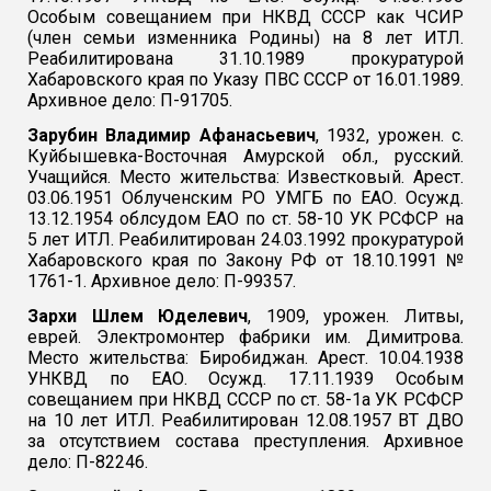
Особым совещанием при НКВД СССР как ЧСИР
(член семьи изменника Родины) на 8 лет ИТЛ.
Реабилитирована 31.10.1989 прокуратурой
Хабаровского края по Указу ПВС СССР от 16.01.1989.
Архивное дело: П-91705.
Зарубин Владимир Афанасьевич
, 1932, урожен. с.
Куйбышевка-Восточная Амурской обл., русский.
Учащийся. Место жительства: Известковый. Арест.
03.06.1951 Облученским РО УМГБ по ЕАО. Осужд.
13.12.1954 облсудом ЕАО по ст. 58-10 УК РСФСР на
5 лет ИТЛ. Реабилитирован 24.03.1992 прокуратурой
Хабаровского края по Закону РФ от 18.10.1991 №
1761-1. Архивное дело: П-99357.
Зархи Шлем Юделевич
, 1909, урожен. Литвы,
еврей. Электромонтер фабрики им. Димитрова.
Место жительства: Биробиджан. Арест. 10.04.1938
УНКВД по ЕАО. Осужд. 17.11.1939 Особым
совещанием при НКВД СССР по ст. 58-1а УК РСФСР
на 10 лет ИТЛ. Реабилитирован 12.08.1957 ВТ ДВО
за отсутствием состава преступления. Архивное
дело: П-82246.