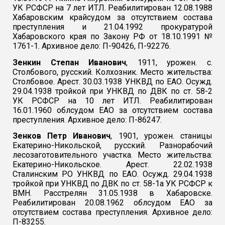
УК РСФСР на 7 лет ИТЛ. Реабилитирован 12.08.1988
Хабаровским крайсудом за отсутствием состава
преступления и 21.04.1992 прокуратурой
Хабаровского края по Закону РФ от 18.10.1991 №
1761-1. Архивное дело: П-90426, П-92276.
Зенкин Степан Иванович
, 1911, урожен. с.
Столбового, русский. Колхозник. Место жительства:
Столбовое. Арест. 30.03.1938 УНКВД по ЕАО. Осужд.
29.04.1938 тройкой при УНКВД по ДВК по ст. 58-2
УК РСФСР на 10 лет ИТЛ. Реабилитирован
16.01.1960 облсудом ЕАО за отсутствием состава
преступления. Архивное дело: П-86247.
Зенков Петр Иванович
, 1901, урожен. станицы
Екатерино-Никольской, русский. Разнорабочий
лесозаготовительного участка. Место жительства:
Екатерино-Никольское. Арест. 22.02.1938
Сталинским РО УНКВД по ЕАО. Осужд. 29.04.1938
тройкой при УНКВД по ДВК по ст. 58-1а УК РСФСР к
ВМН. Расстрелян 31.05.1938 в Хабаровске.
Реабилитирован 20.08.1962 облсудом ЕАО за
отсутствием состава преступления. Архивное дело:
П-83255.