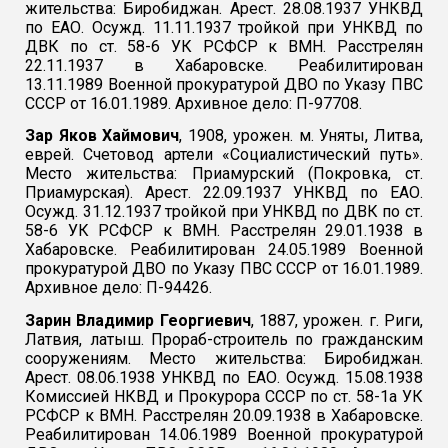
жительства: Биробиджан. Арест. 28.08.1937 УНКВД
по ЕАО. Осужд. 11.11.1937 тройкой при УНКВД по
ДВК по ст. 58-6 УК РСФСР к ВМН. Расстрелян
22.11.1937 в Хабаровске. Реабилитирован
13.11.1989 Военной прокуратурой ДВО по Указу ПВС
СССР от 16.01.1989. Архивное дело: П-97708.
Зар Яков Хаймович
, 1908, урожен. м. Уняты, Литва,
еврей. Счетовод артели «Социалистический путь».
Место жительства: Приамурский (Покровка, ст.
Приамурская). Арест. 22.09.1937 УНКВД по ЕАО.
Осужд. 31.12.1937 тройкой при УНКВД по ДВК по ст.
58-6 УК РСФСР к ВМН. Расстрелян 29.01.1938 в
Хабаровске. Реабилитирован 24.05.1989 Военной
прокуратурой ДВО по Указу ПВС СССР от 16.01.1989.
Архивное дело: П-94426.
Зарин Владимир Георгиевич
, 1887, урожен. г. Риги,
Латвия, латыш. Прораб-строитель по гражданским
сооружениям. Место жительства: Биробиджан.
Арест. 08.06.1938 УНКВД по ЕАО. Осужд. 15.08.1938
Комиссией НКВД и Прокурора СССР по ст. 58-1а УК
РСФСР к ВМН. Расстрелян 20.09.1938 в Хабаровске.
Реабилитирован 14.06.1989 Военной прокуратурой