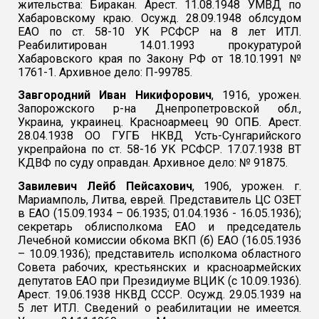
жительства: Биракан. Арест. 11.08.1948 УМВД по
Хабаровскому краю. Осужд. 28.09.1948 облсудом
ЕАО по ст. 58-10 УК РСФСР на 8 лет ИТЛ.
Реабилитирован 14.01.1993 прокуратурой
Хабаровского края по Закону РФ от 18.10.1991 №
1761-1. Архивное дело: П-99785.
Завгородний Иван Никифорович
, 1916, урожен.
Запорожского р-на Днепропетровской обл.,
Украина, украинец. Красноармеец 90 ОПБ. Арест.
28.04.1938 ОО ГУГБ НКВД Усть-Сунгарийского
укрепрайона по ст. 58-1б УК РСФСР. 17.07.1938 ВТ
КДВФ по суду оправдан. Архивное дело: № 91875.
Завилевич Лейб Пейсахович
, 1906, урожен. г.
Мариамполь, Литва, еврей. Представитель ЦС ОЗЕТ
в ЕАО (15.09.1934 – 06.1935; 01.04.1936 - 16.05.1936);
секретарь облисполкома ЕАО и председатель
Лечебной комиссии обкома ВКП (б) ЕАО (16.05.1936
– 10.09.1936); представитель исполкома областного
Совета рабочих, крестьянских и красноармейских
депутатов ЕАО при Президиуме ВЦИК (с 10.09.1936).
Арест. 19.06.1938 НКВД СССР. Осужд. 29.05.1939 на
5 лет ИТЛ. Сведений о реабилитации не имеется.