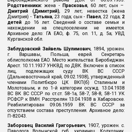
Родственники:
жена -
Прасковья
, 60 лет; сын –
Дмитрий (Димитрий)
, 29 лет; невестка (жена
Дмитрия) -
Татьяна
, 23 года; сын -
Павел
, 22 года;
2
детей
до 16 лет. Сведений о составе семьи и
нахождении на спецпоселении не имеется.
Архивное дело: ГА ЕАО, ф. 75, оп. 11, д. 5а; УВД
Курганской обл.
Заблудовский Зайвель Шулимович
, 1894, урожен.
г. Варшавы, Польша, еврей. Секретарь
облисполкома ЕАО. Место жительства: Биробиджан.
Арест. 10.11.1937 УНКВД по ДВК. Включен в список
лиц, подлежащих суду ВК ВС СССР
(Дальневосточный край, 09.02.1938), утвержденный
членами Политбюро ЦК ВКП(б) Сталиным и
Молотовым, и по 1-й категории осужд. 13.04.1938
ВС ВК ВС СССР по ст.ст. 58-1а, 58-7, 58-8, 58-11 УК
РСФСР к ВМН. Расстрелян 13.04.1938 в Хабаровске.
Реабилитирован 09.06.1959 ВК ВС СССР за
отсутствием состава преступления. Архивное дело:
П-82043.
Заборовец Василий Григорьевич
, 1907, урожен. с.
Паволога Волынской губ., украинец. Колхозник.