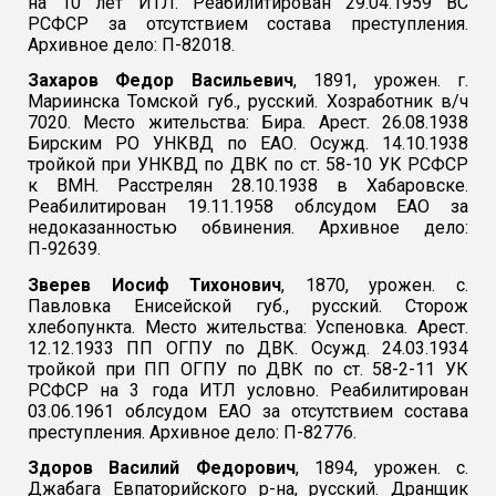
на 10 лет ИТЛ. Реабилитирован 29.04.1959 ВС
РСФСР за отсутствием состава преступления.
Архивное дело: П-82018.
Захаров Федор Васильевич
, 1891, урожен. г.
Мариинска Томской губ., русский. Хозработник в/ч
7020. Место жительства: Бира. Арест. 26.08.1938
Бирским РО УНКВД по ЕАО. Осужд. 14.10.1938
тройкой при УНКВД по ДВК по ст. 58-10 УК РСФСР
к ВМН. Расстрелян 28.10.1938 в Хабаровске.
Реабилитирован 19.11.1958 облсудом ЕАО за
недоказанностью обвинения. Архивное дело:
П-92639.
Зверев Иосиф Тихонович
, 1870, урожен. с.
Павловка Енисейской губ., русский. Сторож
хлебопункта. Место жительства: Успеновка. Арест.
12.12.1933 ПП ОГПУ по ДВК. Осужд. 24.03.1934
тройкой при ПП ОГПУ по ДВК по ст. 58-2-11 УК
РСФСР на 3 года ИТЛ условно. Реабилитирован
03.06.1961 облсудом ЕАО за отсутствием состава
преступления. Архивное дело: П-82776.
Здоров Василий Федорович
, 1894, урожен. с.
Джабага Евпаторийского р-на, русский. Дранщик