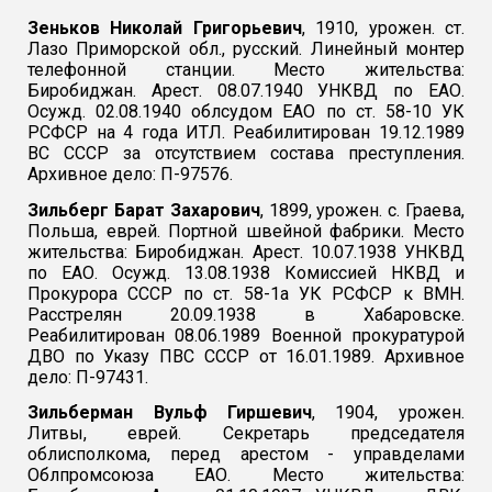
Зеньков Николай Григорьевич
, 1910, урожен. ст.
Лазо Приморской обл., русский. Линейный монтер
телефонной станции. Место жительства:
Биробиджан. Арест. 08.07.1940 УНКВД по ЕАО.
Осужд. 02.08.1940 облсудом ЕАО по ст. 58-10 УК
РСФСР на 4 года ИТЛ. Реабилитирован 19.12.1989
ВС СССР за отсутствием состава преступления.
Архивное дело: П-97576.
Зильберг Барат Захарович
, 1899, урожен. с. Граева,
Польша, еврей. Портной швейной фабрики. Место
жительства: Биробиджан. Арест. 10.07.1938 УНКВД
по ЕАО. Осужд. 13.08.1938 Комиссией НКВД и
Прокурора СССР по ст. 58-1а УК РСФСР к ВМН.
Расстрелян 20.09.1938 в Хабаровске.
Реабилитирован 08.06.1989 Военной прокуратурой
ДВО по Указу ПВС СССР от 16.01.1989. Архивное
дело: П-97431.
Зильберман Вульф Гиршевич
, 1904, урожен.
Литвы, еврей. Секретарь председателя
облисполкома, перед арестом - управделами
Облпромсоюза ЕАО. Место жительства: