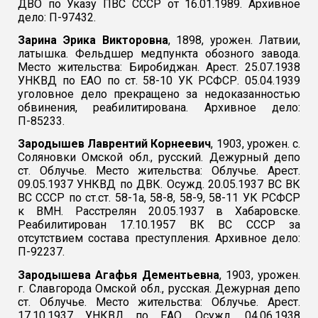
ДВО по Указу ПВС СССР от 16.01.1989. Архивное
дело: П-97432.
Зарина Эрика Викторовна
, 1898, урожен. Латвии,
латышка. Фельдшер медпункта обозного завода.
Место жительства: Биробиджан. Арест. 25.07.1938
УНКВД по ЕАО по ст. 58-10 УК РСФСР. 05.04.1939
уголовное дело прекращено за недоказанностью
обвинения, реабилитирована. Архивное дело:
П-85233.
Зародышев Лаврентий Корнеевич
, 1903, урожен. с.
Соляновки Омской обл., русский. Дежурный депо
ст. Облучье. Место жительства: Облучье. Арест.
09.05.1937 УНКВД по ДВК. Осужд. 20.05.1937 ВС ВК
ВС СССР по ст.ст. 58-1а, 58-8, 58-9, 58-11 УК РСФСР
к ВМН. Расстрелян 20.05.1937 в Хабаровске.
Реабилитирован 17.10.1957 ВК ВС СССР за
отсутствием состава преступления. Архивное дело:
П-92237.
Зародышева Агафья Дементьевна
, 1903, урожен.
г. Славгорода Омской обл., русская. Дежурная депо
ст. Облучье. Место жительства: Облучье. Арест.
17.10.1937 УНКВД по ЕАО. Осужд. 04.06.1938