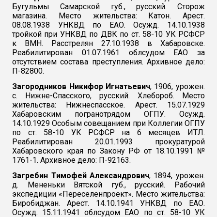
Бугульмы Самарской губ., русский. Сторож
магазина. Место жительства: Катон. Арест.
08.08.1938 УНКВД по ЕАО. Осужд. 14.10.1938
тройкой при УНКВД по ДВК по ст. 58-10 УК РСФСР
к ВМН. Расстрелян 27.10.1938 в Хабаровске.
Реабилитирован 01.07.1961 облсудом ЕАО за
отсутствием состава преступления. Архивное дело:
П-82800.
Загородников Никифор Игнатьевич
, 1906, урожен.
с. Нижне-Спасского, русский. Хлебороб. Место
жительства: Нижнеспасское. Арест. 15.07.1929
Хабаровским погранотрядом ОГПУ. Осужд.
14.10.1929 Особым совещанием при Коллегии ОГПУ
по ст. 58-10 УК РСФСР на 6 месяцев ИТЛ.
Реабилитирован 20.01.1993 прокуратурой
Хабаровского края по Закону РФ от 18.10.1991 №
1761-1. Архивное дело: П-92163.
Загребин Тимофей Александрович
, 1894, урожен.
д. Мененьки Вятской
губ., русский. Рабочий
экспедиции «Переселенпроект». Место жительства:
Биробиджан. Арест. 14.10.1941 УНКВД по ЕАО.
Осужд. 15.11.1941 облсудом ЕАО по ст. 58-10 УК