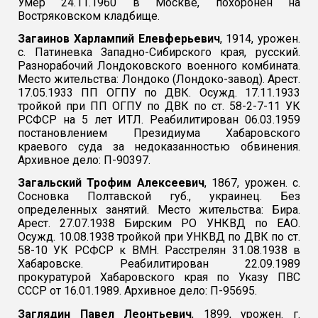
Умер 24.11.1960 в Москве, похоронен на
Востряковском кладбище.
Загаинов Харлампий Елевферьевич
, 1914, урожен.
с. Патиневка Западно-Сибирского края, русский.
Разнорабочий Лондоковского военного комбината.
Место жительства: Лондоко (Лондоко-завод). Арест.
17.05.1933 ПП ОГПУ по ДВК. Осужд. 17.11.1933
тройкой при ПП ОГПУ по ДВК по ст. 58-2-7-11 УК
РСФСР на 5 лет ИТЛ. Реабилитирован 06.03.1959
постановлением Президиума Хабаровского
краевого суда за недоказанностью обвинения.
Архивное дело: П-90397.
Загальский Трофим Алексеевич
, 1867, урожен. с.
Сосновка Полтавской губ., украинец. Без
определенных занятий. Место жительства: Бира.
Арест. 27.07.1938 Бирским РО УНКВД по ЕАО.
Осужд. 10.08.1938 тройкой при УНКВД по ДВК по ст.
58-10 УК РСФСР к ВМН. Расстрелян 31.08.1938 в
Хабаровске. Реабилитирован 22.09.1989
прокуратурой Хабаровского края по Указу ПВС
СССР от 16.01.1989. Архивное дело: П-95695.
Заглядин Павел Леонтьевич
, 1899, урожен. г.