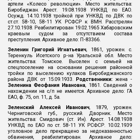
артели «Колесо революции». Место жительства:
Биробиджан. Арест. 19.08.1938 УНКВД по ЕАО.
Осужд. 14.10.1938 тройкой при УНКВД по ДВК по
ст.ст. 58-10, 58-11 УК РСФСР к ВМН. Расстрелян
27.10.1938. Реабилитирован 19.02.1965 Хабаровским
краевым судом за отсутствием состава
преступления. Архивное дело: П-83366.
Зеленин Григорий Игнатьевич
, 1861, урожен. с.
Теренкуль Исетского р-на Уральской обл. Место
жительства: Томское. Выселен с семьей на
спецпоселение на основании решения районной
тройки по выселению кулаков Биробиджанского
района ДВК от 15.09.1933.
Родственники:
жена -
Зеленина Феофания Ивановна
, 1861. Сведений о
нахождении на с/п не имеется. Архивное дело: ГА
ЕАО, ф. 75, оп. 11, д. 5а.
Зеленский Алексей Иванович
, 1879, урожен.
Черниговской губ., русский. Дворник. Место
жительства: Смидович (ст. Ин). Арест. 14.08.1938
УНКВД по ЕАО по ст. 58-11 УК РСФСР. 10.02.1939
уголовное дело прекращено за недоказанностью
обвинения, реабилитирован. Архивное дело: