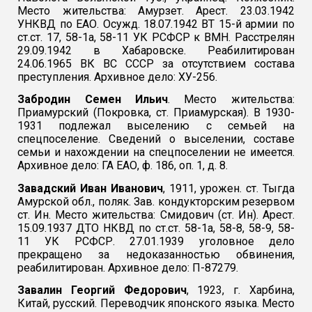
Место жительства: Амурзет. Арест. 23.03.1942
УНКВД по ЕАО. Осужд. 18.07.1942 ВТ 15-й армии по
ст.ст. 17, 58-1а, 58-11 УК РСФСР к ВМН. Расстрелян
29.09.1942 в Хабаровске. Реабилитирован
24.06.1965 ВК ВС СССР за отсутствием состава
преступления. Архивное дело: ХУ-256.
Забродин Семен Ильич
. Место жительства:
Приамурский (Покровка, ст. Приамурская). В 1930-
1931 подлежал выселению с семьей на
спецпоселение. Сведений о выселении, составе
семьи и нахождении на спецпоселении не имеется.
Архивное дело: ГА ЕАО, ф. 186, оп. 1, д. 8.
Завадский Иван Иванович
, 1911, урожен. ст. Тыгда
Амурской обл., поляк. Зав. кондукторским резервом
ст. Ин. Место жительства: Смидович (ст. Ин). Арест.
15.09.1937 ДТО НКВД по ст.ст. 58-1а, 58-8, 58-9, 58-
11 УК РСФСР. 27.01.1939 уголовное дело
прекращено за недоказанностью обвинения,
реабилитирован. Архивное дело: П-87279.
Завалин Георгий Федорович
, 1923, г. Харбина,
Китай, русский. Переводчик японского языка. Место