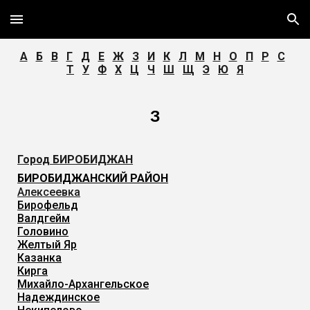
Skip to main content
Skip to navigation
А
Б
В
Г
Д
Е
Ж
З
И
К
Л
М
Н
О
П
Р
С
Т
У
Ф
Х
Ц
Ч
Ш
Щ
Э
Ю
Я
З
Город
БИРОБИДЖАН
БИРОБИДЖАНСКИЙ РАЙОН
Алексеевка
Бирофельд
Валдгейм
Головино
Желтый Яр
Казанка
Кирга
Михайло-Архангельское
Надеждинское