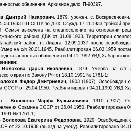
анностью обвинения. Архивное дело: П-90397.
в Дмитрий Назарович
, 1879, урожен. с. Воскресеновки,
25.03.1933 ПП ОГПУ по ДВК. Осужд. 17.11.1933 тройкой пр
Л. Семья выселена на спецпоселение на основании реш
жанского района ДВК от 31.08.1933. Территории спецпос
анайский район, п. Лидога. 12.09.1937 после освобожд
 Умер на с/п 20.01.1945. Реабилитирован 06.03.1959 пос
 недоказанностью обвинения и 04.11.1992 УВД Хабаровского
енники:
-
Волохова Дарья Яковлевна
, 1879. Умерла на с/п 2
ского края по Закону РФ от 18.10.1991 № 1761-1;
олохов Федор Дмитриевич
,
1903 (1907). Освобожден с
 СССР от 25.04.1950. Реабилитирован 04.11.1992 УВД Ха
ка -
Волохова Марфа Кузьминична
, 1910 (1907). О
вления Совмина СССР от 25.04.1950. Реабилитирована 04
0.1991 № 1761-1;
-
Волохова Екатерина Федоровна
, 1929. Освобождена 
Р от 22.10.1938 (выезд на учебу). Реабилитирована 04.1