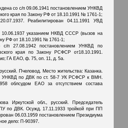
ждена со с/п 09.06.1941 постановлением УНКВД
ого края по Закону РФ от 18.10.1991 № 1761-1;
20.07.1937. Реабилитирован 04.11.1991 УВД
п 10.06.1937 указанием НКВД СССР (вызов на
ну РФ от 18.10.1991 № 1761-1;
о с/п 27.08.1942 постановлением УНКВД по
вского края по Закону РСФСР от18.10.1991.
ГА ЕАО, ф. 75, оп. 11, д. 5а.
 русский. Пчеловод. Место жительства: Казанка.
ри УНКВД по ДВК по ст. 58-7 УК РСФСР к ВМН.
.1958 облсудом ЕАО за отсутствием состава
ова Иркутской обл., русский. Председатель
ГПУ по ДВК. Осужд. 17.11.1933 тройкой при ПП
тирован 06.03.1959 постановлением Президиума
ное дело: П-90397.