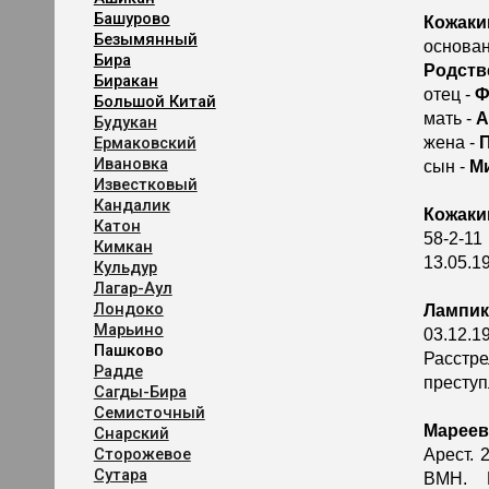
Башурово
Кожаки
Безымянный
основан
Бира
Родств
Биракан
отец -
Ф
Большой Китай
мать -
А
Будукан
Ермаковский
жена -
Ивановка
сын -
М
Известковый
Кандалик
Кожаки
Катон
58-2-11
Кимкан
13.05.1
Кульдур
Лагар-Аул
Лондоко
Лампик
Марьино
03.12.1
Пашково
Расстр
Радде
преступ
Сагды-Бира
Семисточный
Мареев
Снарский
Сторожевое
Арест. 
Сутара
ВМН. Р