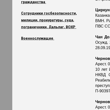
гражданства
Циркун
Сотрудники госбезопасности,
Казанка
милиции, прокуратуры, суда,
ВМН. Ра
ПВС ССС
пограничники, Дальлаг, ВОХР
Чан До
Военнослужащие
Осужд.
28.09.1
Чернов
Арест. 
10 лет
НКВД С
Реабил
преступ
П-90397
Чернов
Арест. 