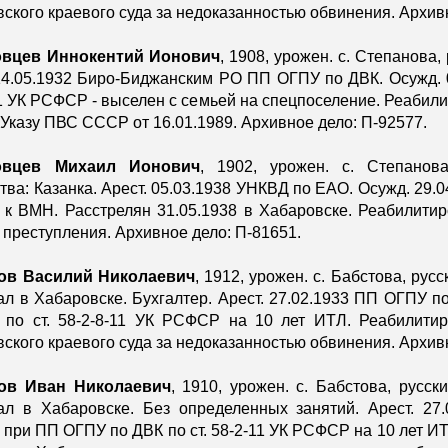
ского краевого суда за недоказанностью обвинения. Архив
вцев Иннокентий Ионович
, 1908, урожен. с. Степанова,
14.05.1932 Биро-Биджанским РО ПП ОГПУ по ДВК. Осужд. 
1 УК РСФСР - выселен с семьей на спецпоселение. Реабили
 Указу ПВС СССР от 16.01.1989. Архивное дело: П-92577.
овцев Михаил Ионович
, 1902, урожен. с. Степанова
тва: Казанка. Арест. 05.03.1938 УНКВД по ЕАО. Осужд. 29.0
 ВМН. Расстрелян 31.05.1938 в Хабаровске. Реабилитир
 преступления. Архивное дело: П-81651.
ов Василий Николаевич
, 1912, урожен. с. Бабстова, рус
л в Хабаровске. Бухгалтер. Арест. 27.02.1933 ПП ОГПУ п
 по ст. 58-2-8-11 УК РСФСР на 10 лет ИТЛ. Реабилитир
ского краевого суда за недоказанностью обвинения. Архив
ов Иван Николаевич
, 1910, урожен. с. Бабстова, русск
ал в Хабаровске. Без определенных занятий. Арест. 27
 при ПП ОГПУ по ДВК по ст. 58-2-11 УК РСФСР на 10 лет И