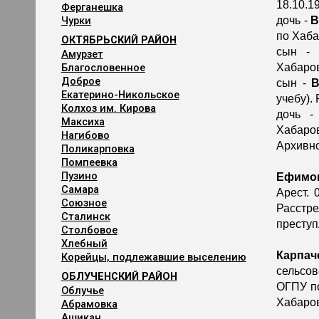
18.10.1
Ферганешка
Чурки
дочь -
В
по Хаба
ОКТЯБРЬСКИЙ РАЙОН
сын -
Амурзет
Благословенное
Хабаров
Доброе
сын -
В
Екатерино-Никольское
учебу).
Колхоз им. Кирова
дочь 
Максиха
Хабаро
Нагибово
Архивно
Поликарповка
Помпеевка
Пузино
Ефимо
Самара
Арест. 
Союзное
Расстр
Сталинск
преступ
Столбовое
Хлебный
Карпач
Корейцы, подлежавшие выселению
сельсов
ОБЛУЧЕНСКИЙ РАЙОН
ОГПУ по
Облучье
Хабаров
Абрамовка
Ашикан