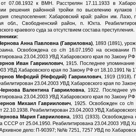
 от 07.08.1932 к ВМН. Расстрелян 17.11.1933 в Хабар
нии решения районной тройки по выселению кулаков Б
рия спецпоселения: Хабаровский край: район им. Лазо, п
ая обл., Свободненский район, п. Юхта. Реабилитиро
ского краевого суда за отсутствием состава преступления.
енники:
Чернова Анна Павловна (Гавриловна)
, 1893 (1891), уро
Украина. Освобождена со с/п 16.07.1950 на основании 
тирована 23.04.2003 УВД Хабаровского края по Закону РФ 
ернов Иван Гавриилович
, 1915. Последнее упоминание
003 УВД Хабаровского края по Закону РФ от 18.10.1991 № 1
ернов Мефодий (Нефодий) Гавриилович
, 1919 (1918)
еабилитирован 23.04.2003 УВД Хабаровского края по Закону
Чернова Валентина Гаврииловна
, 1922. Последнее уп
тирована 23.04.2003 УВД Хабаровского края по Закону РФ 
ернов Михаил Гавриилович
, 1925. Освобожден со с/п
 22.10.1938. Реабилитирован 23.04.2003 УВД Хабаровского
Чернова Мария Гаврииловна
, 1931 (1933). Освобождена
 СССР от 25.04.1950. Реабилитирована 23.04.2003 УВД Ха
 Архивное дело: П-90397; №№ 7251, 7257 УВД по Хабаровскому