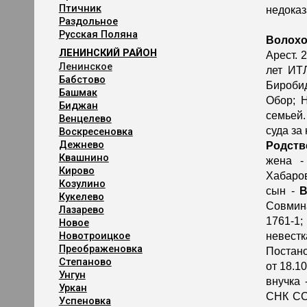
Птичник
недоказ
Раздольное
Русская Поляна
Волохо
ЛЕНИНСКИЙ РАЙОН
Арест. 
Ленинское
лет ИТ
Бабстово
Биробид
Башмак
Обор; Н
Биджан
семьей.
Венцелево
суда за
Воскресеновка
Дежнево
Родств
Квашнино
жена 
Кирово
Хабаров
Козулино
сын -
В
Кукелево
Совмина
Лазарево
1761-1;
Новое
Новотроицкое
невест
Преображеновка
Постано
Степаново
от 18.1
Унгун
внучка 
Уркан
СНК ССС
Успеновка