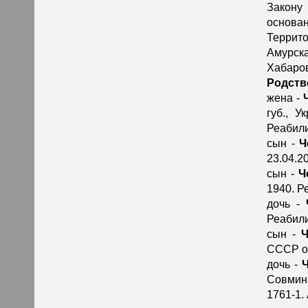
Закону
основа
Террито
Амурск
Хабаров
Родств
жена -
губ., 
Реабили
сын -
Ч
23.04.2
сын -
Ч
1940. Р
дочь -
Реабили
сын -
Ч
СССР от
дочь -
Совмина
1761-1.