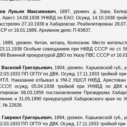
ов Лукьян Максимович
, 1897, урожен. д. Зори, Белор
. Арест. 14.08.1938 УНКВД по ЕАО. Осужд. 14.10.1938 тро
сстрелян 27.10.1938 в Хабаровске. Реабилитирован 28.07.
Р от 16.01.1989. Архивное дело: П-93837.
, 1889, урожен. Китая, китаец. Колхозник. Место жительс
 23.11.1938 Особым совещанием при НКВД СССР по ст. 5
989 Военной прокуратурой ДВО по Указу ПВС СССР от 16.01
 Василий Григорьевич
, 1904, урожен. Харьковской губ.,
02.03.1933 ПП ОГПУ по ДВК. Осужд. 17.11.1933 тройкой пр
 ИТЛ. Наказание отбывал в УМ-2 УШСЛ НКВД. Арестован 
ССР, осужд. 05.04.1938 тройкой при УНКВД по ДВК к 
итирован 06.03.1959 постановлением Президиума Хабаров
ления и 31.05.1990 прокуратурой Хабаровского края по 
, № 22626.
 Гавриил Григорьевич
, 1894, урожен. Харьковской губ., 
02.03.1933 ПП ОГПУ по ДВК. Осужд. 17.11.1933 тройкой при