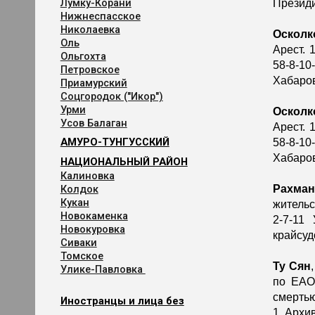
Лумку-Корани
Президи
Нижнеспасское
Николаевка
Осколк
Оль
Арест. 
Ольгохта
58-8-1
Петровское
Хабаров
Приамурский
Соцгородок ("Икор")
Урми
Осколк
Усов Балаган
Арест. 
АМУРО-ТУНГУССКИЙ
58-8-1
Хабаров
НАЦИОНАЛЬНЫЙ РАЙОН
Калиновка
Колдок
Рахма
Кукан
жительс
Новокаменка
2-7-11
Новокуровка
крайсуд
Сиваки
Томское
Ту Сян
Улике-Павловка
по ЕАО
смертью
Иностранцы и лица без
1. Архи