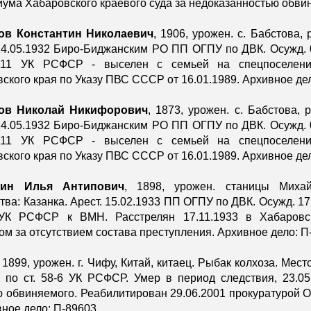
ума Хабаровского краевого суда за недоказанностью обвин
ов Константин Николаевич
, 1906, урожен. с. Бабстова, 
14.05.1932 Биро-Биджанским РО ПП ОГПУ по ДВК. Осужд. 
0-11 УК РСФСР - выселен с семьей на спецпоселение
ского края по Указу ПВС СССР от 16.01.1989. Архивное дел
ов Николай Никифорович
, 1873, урожен. с. Бабстова, 
14.05.1932 Биро-Биджанским РО ПП ОГПУ по ДВК. Осужд. 
0-11 УК РСФСР - выселен с семьей на спецпоселение
ского края по Указу ПВС СССР от 16.01.1989. Архивное дел
нин Илья Антипович
, 1898, урожен. станицы Михай
тва: Казанка. Арест. 15.02.1933 ПП ОГПУ по ДВК. Осужд. 17
 УК РСФСР к ВМН. Расстрелян 17.11.1933 в Хабаровск
ом за отсутствием состава преступления. Архивное дело: П
, 1899, урожен. г. Чифу, Китай, китаец. Рыбак колхоза. Мес
 по ст. 58-6 УК РСФСР. Умер в период следствия, 23.05
 обвиняемого. Реабилитирован 29.06.2001 прокуратурой Ом
вное дело: П-89603.