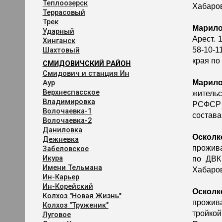
Теплоозерск
Хабаров
Террасовый
Трек
Марило
Ударный
Арест. 
Хинганск
Шахтовый
58-10-1
края по
СМИДОВИЧСКИЙ РАЙОН
Смидович и станция Ин
Аур
Марил
Верхнеспасское
жительс
Владимировка
РСФСР к
Волочаевка-1
состава
Волочаевка-2
Даниловка
Осколк
Дежневка
прожива
Забеловское
Икура
по ДВК
Имени Тельмана
Хабаров
Ин-Карьер
Ин-Корейский
Осколк
Колхоз "Новая Жизнь"
прожив
Колхоз "Труженик"
тройкой
Луговое