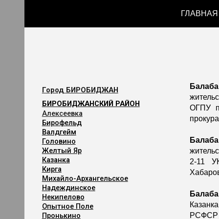
ГЛАВНАЯ
Sk
Балаб
Город
БИРОБИДЖАН
жительс
БИРОБИДЖАНСКИЙ РАЙОН
ОГПУ п
Алексеевка
прокура
Бирофельд
Валдгейм
Балаб
Головино
Желтый Яр
жительс
Казанка
2-11 У
Кирга
Хабаров
Михайло-Архангельское
Надеждинское
Балаба
Некипелово
Казанка
Опытное Поле
Пронькино
РСФСР н