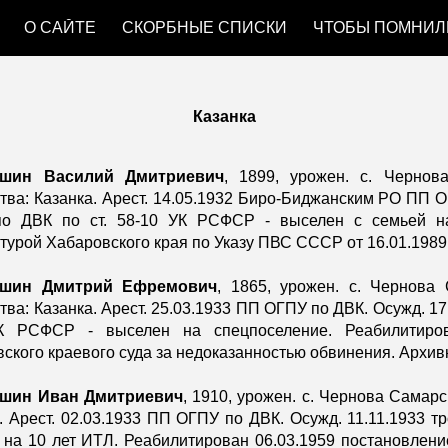
О САЙТЕ
СКОРБНЫЕ СПИСКИ
ЧТОБЫ ПОМНИЛ
ip to main content
Skip to navigat
Казанка
ашин Василий Дмитриевич
, 1899, урожен. с. Чернова
тва: Казанка. Арест. 14.05.1932 Биро-Биджанским РО ПП О
о ДВК по ст. 58-10 УК РСФСР - выселен с семьей на 
турой Хабаровского края по Указу ПВС СССР от 16.01.1989
ашин Дмитрий Ефремович
, 1865, урожен. с. Чернова 
тва: Казанка. Арест. 25.03.1933 ПП ОГПУ по ДВК. Осужд. 17
К РСФСР - выселен на спецпоселение. Реабилитиров
ского краевого суда за недоказанностью обвинения. Архив
шин Иван Дмитриевич
, 1910, урожен. с. Чернова Самарск
. Арест. 02.03.1933 ПП ОГПУ по ДВК. Осужд. 11.11.1933 т
а 10 лет ИТЛ. Реабилитирован 06.03.1959 постановлени