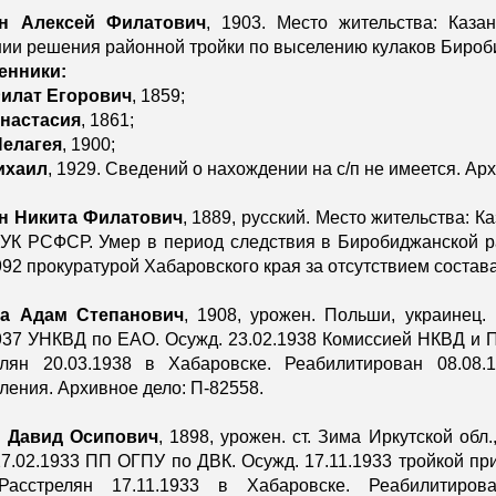
н Алексей Филатович
, 1903. Место жительства: Каз
ии решения районной тройки по выселению кулаков Бироби
енники:
илат Егорович
, 1859;
настасия
, 1861;
Пелагея
, 1900;
ихаил
, 1929. Сведений о нахождении на с/п не имеется. Архи
н Никита Филатович
, 1889, русский. Место жительства: К
 УК РСФСР. Умер в период следствия в Биробиджанской р
992 прокуратурой Хабаровского края за отсутствием состав
а Адам Степанович
, 1908, урожен. Польши, украинец.
937 УНКВД по ЕАО. Осужд. 23.02.1938 Комиссией НКВД и 
елян 20.03.1938 в Хабаровске. Реабилитирован 08.08
ления. Архивное дело: П-82558.
 Давид Осипович
, 1898, урожен. ст. Зима Иркутской обл.
27.02.1933 ПП ОГПУ по ДВК. Осужд. 17.11.1933 тройкой пр
асстрелян 17.11.1933 в Хабаровске. Реабилитиров