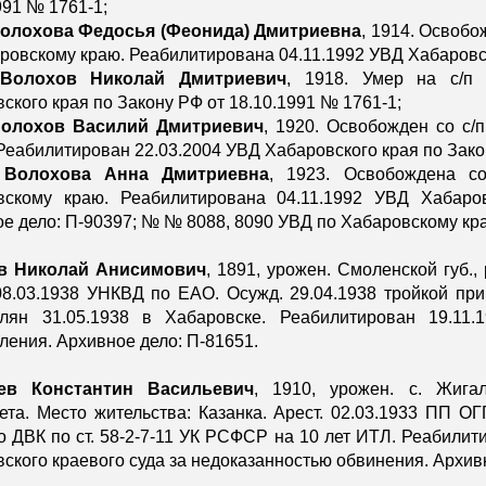
991 № 1761-1;
олохова Федосья (Феонида) Дмитриевна
,
1914. Освобо
ровскому краю. Реабилитирована 04.11.1992 УВД Хабаровск
Волохов Николай Дмитриевич
, 1918. Умер на с/п 
ского края по Закону РФ от 18.10.1991 № 1761-1;
олохов Василий Дмитриевич
,
1920. Освобожден со с/
 Реабилитирован 22.03.2004 УВД Хабаровского края по Зако
-
Волохова Анна Дмитриевна
, 1923. Освобождена с
вскому краю. Реабилитирована 04.11.1992 УВД Хабаро
е дело: П-90397; № № 8088, 8090 УВД по Хабаровскому краю; 
в Николай Анисимович
, 1891, урожен. Смоленской губ.,
08.03.1938 УНКВД по ЕАО. Осужд. 29.04.1938 тройкой п
елян 31.05.1938 в Хабаровске. Реабилитирован 19.11
ления. Архивное дело: П-81651.
ев Константин Васильевич
, 1910, урожен. с. Жигал
ета. Место жительства: Казанка. Арест. 02.03.1933 ПП О
 ДВК по ст. 58-2-7-11 УК РСФСР на 10 лет ИТЛ. Реабили
ского краевого суда за недоказанностью обвинения. Архив